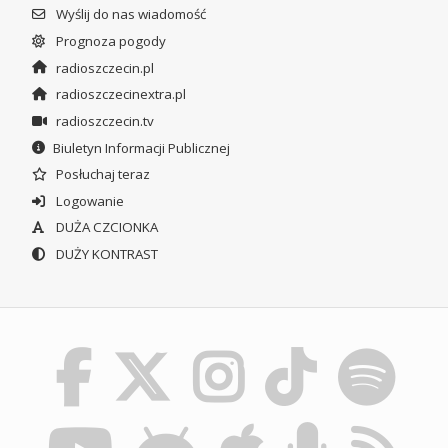
Wyślij do nas wiadomość
Prognoza pogody
radioszczecin.pl
radioszczecinextra.pl
radioszczecin.tv
Biuletyn Informacji Publicznej
Posłuchaj teraz
Logowanie
DUŻA CZCIONKA
DUŻY KONTRAST