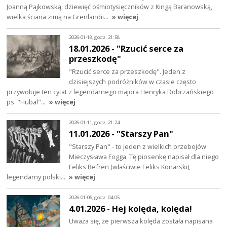
Joanną Pajkowską, dziewięć ośmiotysięczników z Kingą Baranowską,
wielka ściana zimą na Grenlandii…
» więcej
2026-01-18, godz. 21:58
18.01.2026 - "Rzucić serce za
przeszkodę"
"Rzucić serce za przeszkodę". Jeden z
dzisiejszych podróżników w czasie często
przywołuje ten cytat z legendarnego majora Henryka Dobrzańskiego
ps. "Hubal"…
» więcej
2026-01-11, godz. 21:24
11.01.2026 - "Starszy Pan"
"Starszy Pan" - to jeden z wielkich przebojów
Mieczysława Fogga. Tę piosenkę napisał dla niego
Feliks Refren (właściwie Feliks Konarski),
legendarny polski…
» więcej
2026-01-06, godz. 04:05
4.01.2026 - Hej kolęda, kolęda!
Uważa się, że pierwsza kolęda została napisana