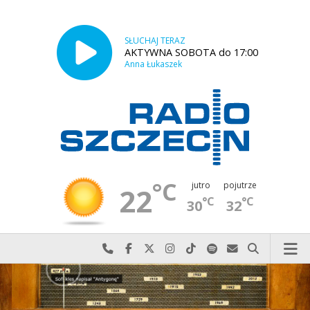
SŁUCHAJ TERAZ
AKTYWNA SOBOTA do 17:00
Anna Łukaszek
°C
jutro
pojutrze
22
°C
°C
30
32
Najlepiej po prostu do nas zadzwoń
Odwiedź nas na Facebook-u
Odwiedź nas na X
Odwiedź nas na Instagram-ie
Odwiedź nas na TikTok-u
Szukaj nas na Spotify
Wyślij do nas w
Szukaj