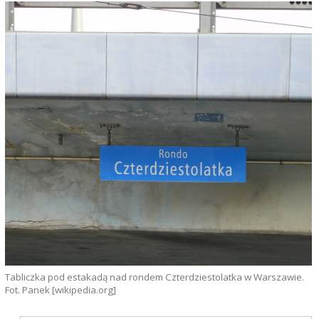
Tabliczka pod estakadą nad rondem Czterdziestolatka w Warszawie.
Fot. Panek [wikipedia.org]