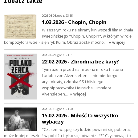
Zobacz także
2026-03-03, godz. 23:55
1.03.2026 - Chopin, Chopin
W zeszłym roku na ekrany kin wszedł film Michała
Kwiecińskiego "Chopin, Chopin", w którym w rolę
kompozytora wcielił się Eryk Kulm. Obraz został mocno…
» więcej
2026-02-21, godz. 23:31
22.02.2026 - Zbrodnia bez kary?
Tym razem przed nami pełna mroku historia
Ludolfa von Alvenslebena - niemieckiego
arystokraty, członka SS i bliskiego
współpracownika Heinricha Himmlera.
Alvensleben…
» więcej
2026-02-15, godz. 23:20
15.02.2026 - Miłość Ci wszystko
wybaczy
"Czasem wątpię, czy ludzie powinni się pobierać,
może lepiej mieszkać w pobliżu i tylko się odwiedzać?" Czy mówiąc to