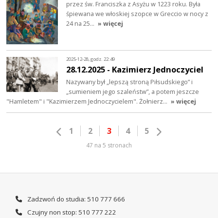
przez św. Franciszka z Asyżu w 1223 roku. Była
śpiewana we włoskiej szopce w Greccio w nocy z
24 na 25…
» więcej
2025-12-28, godz. 22:49
28.12.2025 - Kazimierz Jednoczyciel
Nazywany był „lepszą stroną Piłsudskiego” i
„sumieniem jego szaleństw”, a potem jeszcze
"Hamletem" i "Kazimierzem Jednoczycielem". Żołnierz…
» więcej
1
2
3
4
5
47 na 5 stronach
Zadzwoń do studia: 510 777 666
Czujny non stop: 510 777 222