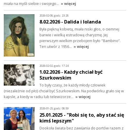
miała na myśli siebie i swojego…
» więcej
2026-02-08, godz. 23:28
8.02.2026 - Dalida i Iolanda
Była piękną kobietą, miała niski głos, o ciemnej
barwie i wielką estradową charyzmę. Jej
pierwszym wielkim przebojem było "Bambino”.
Ten utwór z 1956…
» więcej
2026-02-02, godz. 17:24
1.02.2026 - Każdy chciał być
Szurkowskim
To były czasy, że każdy młody człowiek
(niezależnie od płci) chciał być Szurkowskim. Na podwórku grało się w
kapsle, a kiedy w radiu lub telewizorze…
» więcej
2026-01-25, godz. 08:59
25.01.2025 - "Robi się to, aby stać się
kimś lepszym"
Dookoła świata bez zawijania do portów razem z