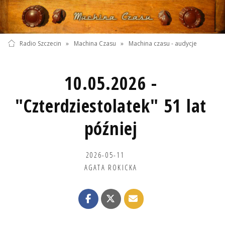
Radio Szczecin
»
Machina Czasu
»
Machina czasu - audycje
10.05.2026 -
"Czterdziestolatek" 51 lat
później
2026-05-11
AGATA ROKICKA