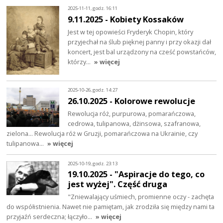
2025-11-11, godz. 16:11
9.11.2025 - Kobiety Kossaków
Jest w tej opowieści Fryderyk Chopin, który
przyjechał na ślub pięknej panny i przy okazji dał
koncert, jest bal urządzony na cześć powstańców,
którzy…
» więcej
2025-10-26, godz. 14:27
26.10.2025 - Kolorowe rewolucje
Rewolucja róż, purpurowa, pomarańczowa,
cedrowa, tulipanowa, dżinsowa, szafranowa,
zielona… Rewolucja róż w Gruzji, pomarańczowa na Ukrainie, czy
tulipanowa…
» więcej
2025-10-19, godz. 23:13
19.10.2025 - "Aspiracje do tego, co
jest wyżej". Część druga
"Zniewalający uśmiech, promienne oczy - zachęta
do współistnienia. Nawet nie pamiętam, jak zrodziła się między nami ta
przyjaźń serdeczna; łączyło…
» więcej