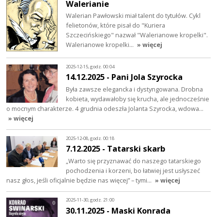
Walerianie
Walerian Pawłowski miał talent do tytułów. Cykl
felietonów, które pisał do "Kuriera
Szczecińskiego" nazwał "Walerianowe kropelki".
Walerianowe kropelki…
» więcej
2025-12-15, godz. 00:04
14.12.2025 - Pani Jola Szyrocka
Była zawsze elegancka i dystyngowana. Drobna
kobieta, wydawałoby się krucha, ale jednocześnie
o mocnym charakterze. 4 grudnia odeszła Jolanta Szyrocka, wdowa…
» więcej
2025-12-08, godz. 00:18
7.12.2025 - Tatarski skarb
„Warto się przyznawać do naszego tatarskiego
pochodzenia i korzeni, bo łatwiej jest usłyszeć
nasz głos, jeśli oficjalnie będzie nas więcej” – tymi…
» więcej
2025-11-30, godz. 21:00
30.11.2025 - Maski Konrada