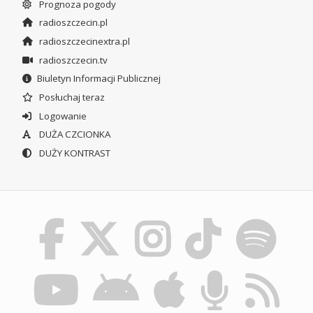
Prognoza pogody
radioszczecin.pl
radioszczecinextra.pl
radioszczecin.tv
Biuletyn Informacji Publicznej
Posłuchaj teraz
Logowanie
DUŻA CZCIONKA
DUŻY KONTRAST