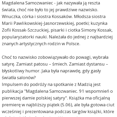
Magdalena Samozwaniec - jak nazywała ją reszta
świata, choć nie było to jej prawdziwe nazwisko.
Wnuczka, córka i siostra Kossaków. Młodsza siostra
Marii Pawlikowskiej-Jasnorzewskiej, poetki; kuzynka
Zofii Kossak-Szczuckiej, pisarki i ciotka Simony Kossak,
popularyzatorki nauki. Należała do jednej z najbardziej
znanych artystycznych rodzin w Polsce.
Choć to nazwisko zobowiązywało do powagi, wybrała
satyrę. Zamiast patosu – śmiech. Zamiast dystansu –
błyskotliwy humor. Jaka była naprawdę, gdy gasły
światła salonów?
Impulsem do podróży na spotkanie z Madzią jest
publikacja "Magdalena Samozwaniec. 91 wspomnień o
pierwszej damie polskiej satyry". Książka ma oficjalną
premierę w najbliższy piątek (5.06), ale była gotowa ciut
wcześniej i prezentowana podczas targów książki, które