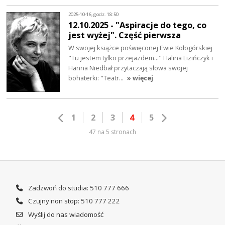
2025-10-16, godz. 18:50
12.10.2025 - "Aspiracje do tego, co
jest wyżej". Część pierwsza
W swojej książce poświęconej Ewie Kołogórskiej
"Tu jestem tylko przejazdem..." Halina Lizińczyk i
Hanna Niedbał przytaczają słowa swojej
bohaterki: "Teatr…
» więcej
1
2
3
4
5
47 na 5 stronach
Zadzwoń do studia: 510 777 666
Czujny non stop: 510 777 222
Wyślij do nas wiadomość