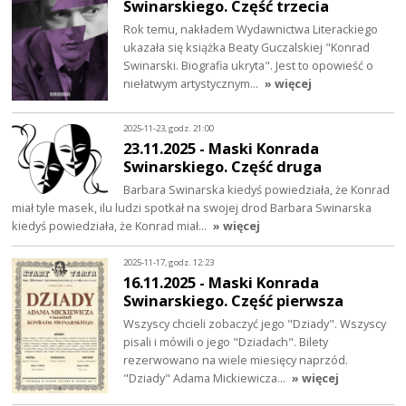
Swinarskiego. Część trzecia
Rok temu, nakładem Wydawnictwa Literackiego
ukazała się książka Beaty Guczalskiej "Konrad
Swinarski. Biografia ukryta". Jest to opowieść o
niełatwym artystycznym…
» więcej
2025-11-23, godz. 21:00
23.11.2025 - Maski Konrada
Swinarskiego. Część druga
Barbara Swinarska kiedyś powiedziała, że Konrad
miał tyle masek, ilu ludzi spotkał na swojej drod Barbara Swinarska
kiedyś powiedziała, że Konrad miał…
» więcej
2025-11-17, godz. 12:23
16.11.2025 - Maski Konrada
Swinarskiego. Część pierwsza
Wszyscy chcieli zobaczyć jego "Dziady". Wszyscy
pisali i mówili o jego "Dziadach". Bilety
rezerwowano na wiele miesięcy naprzód.
"Dziady" Adama Mickiewicza…
» więcej