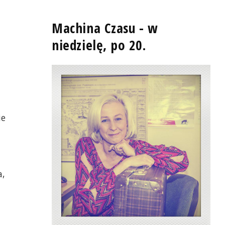
Machina Czasu - w
niedzielę, po 20.
ie
a,