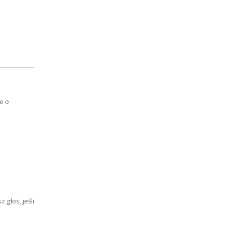
e o
 głos, jeśli