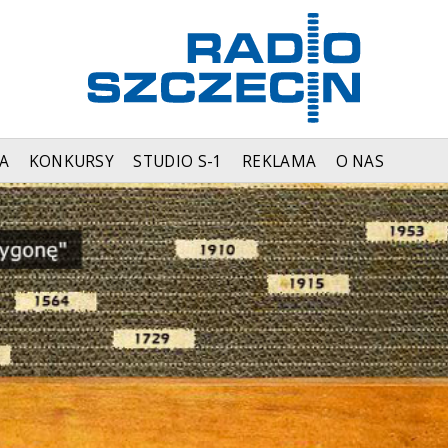
A
KONKURSY
STUDIO S-1
REKLAMA
O NAS