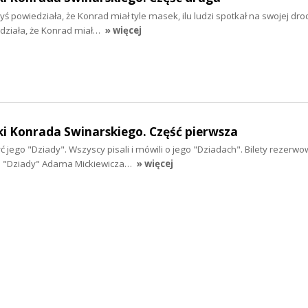
ś powiedziała, że Konrad miał tyle masek, ilu ludzi spotkał na swojej dr
działa, że Konrad miał…
» więcej
ki Konrada Swinarskiego. Część pierwsza
ć jego "Dziady". Wszyscy pisali i mówili o jego "Dziadach". Bilety rezerw
d. "Dziady" Adama Mickiewicza…
» więcej