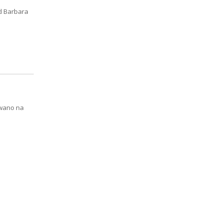
od Barbara
owano na