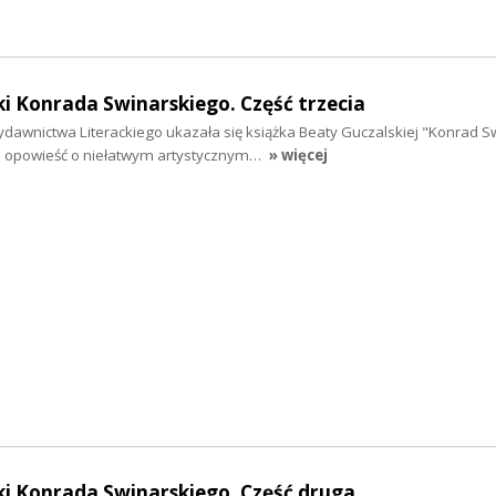
ki Konrada Swinarskiego. Część trzecia
awnictwa Literackiego ukazała się książka Beaty Guczalskiej "Konrad Sw
 to opowieść o niełatwym artystycznym…
» więcej
ki Konrada Swinarskiego. Część druga