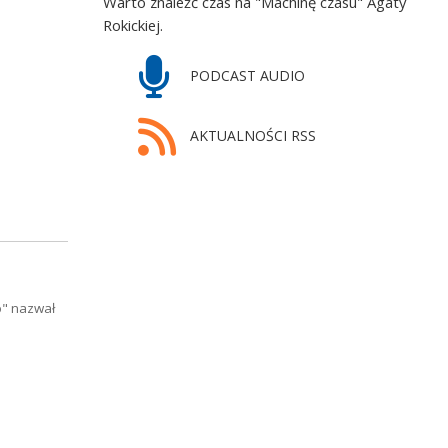
Warto znaleźć czas na "Machinę czasu" Agaty
Rokickiej.
PODCAST AUDIO
AKTUALNOŚCI RSS
o" nazwał