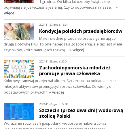
1 grudnia. Od kilku lat ozdoby świąteczne
pojawiają się już wczesną jesienią. Czy to odpowiedź na nasze…
»
więcej
2024-11-27, godz. 16:31
Kondycja polskich przedsiębiorców
Małe i średnie przedsiębiorstwa generują co
drugą złotówkę PKB. To one napędzają gospodarkę, ale też jest wiele
czynników, które hamują ich rozwój…
» więcej
2024-11-26, godz. 22:01
Zachodniopomorska młodzież
promuje prawa człowieka
Kolorowy tramwaj przejechał ulicami Szczecina, na pokładzie miał
młodych aktywistów promujących prawa człowieka. Co wiemy o
podstawowych prawach?
» więcej
2024-11-26, godz. 22:00
Szczecin (przez dwa dni) wodorową
stolicą Polski
Wdrażanie rozwiązań gospodarki wodorowej nabiera coraz