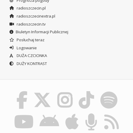
Prognoza pogody
radioszczecin.pl
radioszczecinextra.pl
radioszczecin.tv
Biuletyn Informacji Publicznej
Posłuchaj teraz
Logowanie
DUŻA CZCIONKA
DUŻY KONTRAST