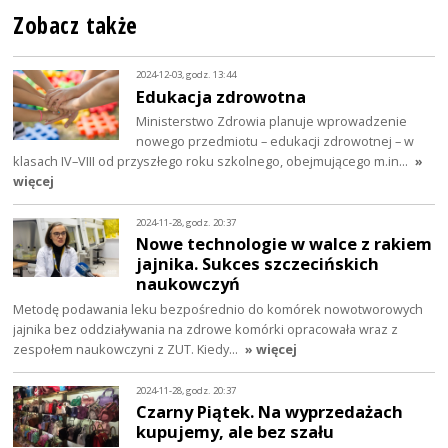
Zobacz także
2024-12-03, godz. 13:44
Edukacja zdrowotna
Ministerstwo Zdrowia planuje wprowadzenie
nowego przedmiotu – edukacji zdrowotnej – w
klasach IV–VIII od przyszłego roku szkolnego, obejmującego m.in…
»
więcej
2024-11-28, godz. 20:37
Nowe technologie w walce z rakiem
jajnika. Sukces szczecińskich
naukowczyń
Metodę podawania leku bezpośrednio do komórek nowotworowych
jajnika bez oddziaływania na zdrowe komórki opracowała wraz z
zespołem naukowczyni z ZUT. Kiedy…
» więcej
2024-11-28, godz. 20:37
Czarny Piątek. Na wyprzedażach
kupujemy, ale bez szału