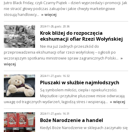
Jutro Black Friday, czyli Czarny Piątek – dzień wyprzedaży i promocji. Jak
nie stracić głowy podczas zakupów i jakie chwyty marketingowe
stosują handlowcy…
» więcej
2024-11-28, godz. 20:36
Krok bliżej do rozpoczęcia
ekshumacji ofiar Rzezi Wołyńskiej
Nie ma już żadnych przeszkód do
przeprowadzenia ekshumacji ofiar rzezi wołyńskiej – ogłosili po
wczorajszym spotkaniu ministrowie spraw zagranicznych Polski…
»
więcej
2024-11-27, godz. 16:32
Pluszaki w służbie najmłodszych
Są symbolem miłości, ciepła i opiekuńczości.
Mięciutkie i przytulne pluszowe misie odwracają
uwagę od tragicznych wydarzeń, łagodzą stres i wspierają…
» więcej
2024-11-27, godz. 16:31
Boże Narodzenie a handel
Kiedyś Boże Narodzenie w sklepach zaczynało się