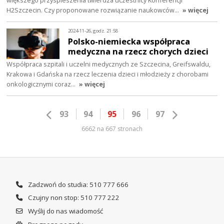
większego przyspieszenia twierdza uczestnicy Konferencji
H2Szczecin. Czy proponowane rozwiązanie naukowców…
» więcej
2024-11-26, godz. 21:58
Polsko-niemiecka współpraca
medyczna na rzecz chorych dzieci
Współpraca szpitali i uczelni medycznych ze Szczecina, Greifswaldu,
Krakowa i Gdańska na rzecz leczenia dzieci i młodzieży z chorobami
onkologicznymi coraz…
» więcej
93
94
95
96
97
6662 na 667 stronach
Zadzwoń do studia: 510 777 666
Czujny non stop: 510 777 222
Wyślij do nas wiadomość