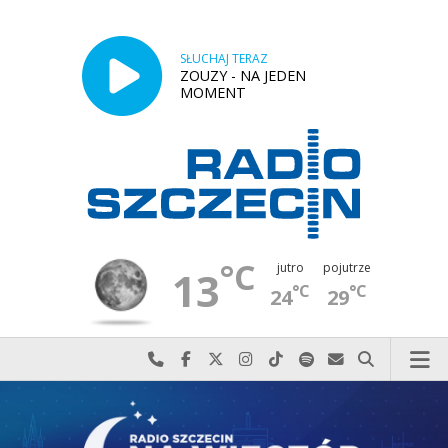
SŁUCHAJ TERAZ
ZOUZY - NA JEDEN
MOMENT
°C
jutro
pojutrze
13
°C
°C
24
29
Najlepiej po prostu do nas zadzwoń
Odwiedź nas na Facebook-u
Odwiedź nas na X
Odwiedź nas na Instagram-ie
Odwiedź nas na TikTok-u
Szukaj nas na Spotify
Wyślij do nas w
Szukaj