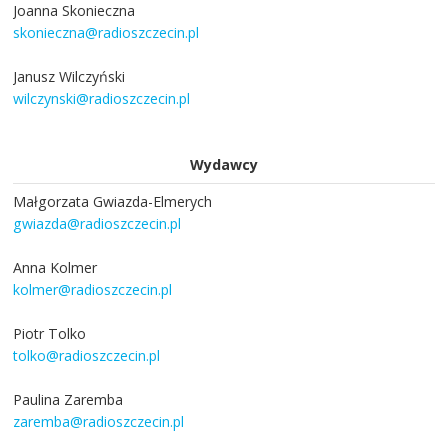
Joanna Skonieczna
skonieczna@radioszczecin.pl
Janusz Wilczyński
wilczynski@radioszczecin.pl
Wydawcy
Małgorzata Gwiazda-Elmerych
gwiazda@radioszczecin.pl
Anna Kolmer
kolmer@radioszczecin.pl
Piotr Tolko
tolko@radioszczecin.pl
Paulina Zaremba
zaremba@radioszczecin.pl