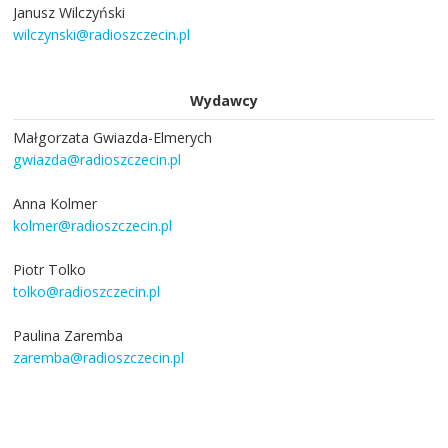
Janusz Wilczyński
wilczynski@radioszczecin.pl
Wydawcy
Małgorzata Gwiazda-Elmerych
gwiazda@radioszczecin.pl
Anna Kolmer
kolmer@radioszczecin.pl
Piotr Tolko
tolko@radioszczecin.pl
Paulina Zaremba
zaremba@radioszczecin.pl