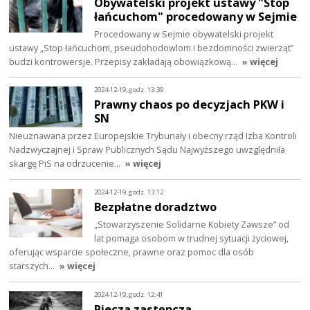
Obywatelski projekt ustawy "Stop
łańcuchom" procedowany w Sejmie
Procedowany w Sejmie obywatelski projekt
ustawy „Stop łańcuchom, pseudohodowlom i bezdomności zwierząt”
budzi kontrowersje. Przepisy zakładają obowiązkową…
» więcej
2024-12-19, godz. 13:39
Prawny chaos po decyzjach PKW i
SN
Nieuznawana przez Europejskie Trybunały i obecny rząd Izba Kontroli
Nadzwyczajnej i Spraw Publicznych Sądu Najwyższego uwzględniła
skargę PiS na odrzucenie…
» więcej
2024-12-19, godz. 13:12
Bezpłatne doradztwo
„Stowarzyszenie Solidarne Kobiety Zawsze” od
lat pomaga osobom w trudnej sytuacji życiowej,
oferując wsparcie społeczne, prawne oraz pomoc dla osób
starszych…
» więcej
2024-12-19, godz. 12:41
Piecza zastępcza