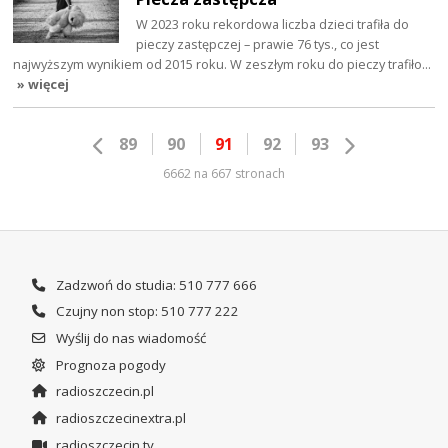
W 2023 roku rekordowa liczba dzieci trafiła do
pieczy zastępczej – prawie 76 tys., co jest
najwyższym wynikiem od 2015 roku. W zeszłym roku do pieczy trafiło…
» więcej
89
90
91
92
93
6662 na 667 stronach
Zadzwoń do studia: 510 777 666
Czujny non stop: 510 777 222
Wyślij do nas wiadomość
Prognoza pogody
radioszczecin.pl
radioszczecinextra.pl
radioszczecin.tv