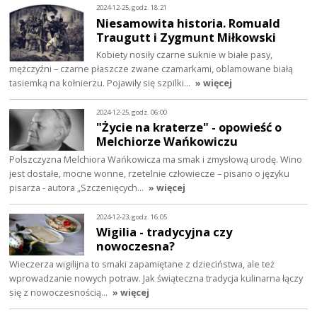
2024-12-25, godz. 18:21
Niesamowita historia. Romuald
Traugutt i Zygmunt Miłkowski
Kobiety nosiły czarne suknie w białe pasy,
mężczyźni – czarne płaszcze zwane czamarkami, oblamowane białą
tasiemką na kołnierzu. Pojawiły się szpilki…
» więcej
2024-12-25, godz. 06:00
"Życie na kraterze" - opowieść o
Melchiorze Wańkowiczu
Polszczyzna Melchiora Wańkowicza ma smak i zmysłową urodę. Wino
jest dostałe, mocne wonne, rzetelnie człowiecze – pisano o języku
pisarza - autora „Szczenięcych…
» więcej
2024-12-23, godz. 16:05
Wigilia - tradycyjna czy
nowoczesna?
Wieczerza wigilijna to smaki zapamiętane z dzieciństwa, ale też
wprowadzanie nowych potraw. Jak świąteczna tradycja kulinarna łączy
się z nowoczesnością…
» więcej