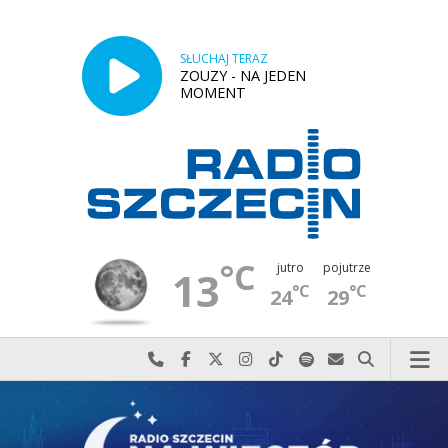
SŁUCHAJ TERAZ
ZOUZY - NA JEDEN
MOMENT
°C
jutro
pojutrze
13
°C
°C
24
29
Najlepiej po prostu do nas zadzwoń
Odwiedź nas na Facebook-u
Odwiedź nas na X
Odwiedź nas na Instagram-ie
Odwiedź nas na TikTok-u
Szukaj nas na Spotify
Wyślij do nas w
Szukaj