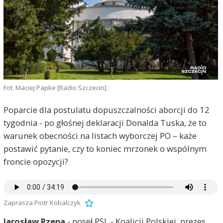
Fot. Maciej Papke [Radio Szczecin]
Poparcie dla postulatu dopuszczalności aborcji do 12
tygodnia - po głośnej deklaracji Donalda Tuska, że to
warunek obecności na listach wyborczej PO – każe
postawić pytanie, czy to koniec mrzonek o wspólnym
froncie opozycji?
Zaprasza Piotr Kobalczyk
Jarosław Rzepa
- poseł PSL - Koalicji Polskiej, prezes