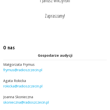
i Janusz Wilczyński
Zapraszamy!
O nas
Gospodarze audycji
Małgorzata Frymus
frymus@radioszczecin.pl
Agata Rokicka
rokicka@radioszczecin.pl
Joanna Skonieczna
skonieczna@radioszczecin.pl