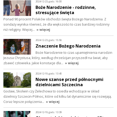
2024-12-23, godz. 16:00
Boże Narodzenie - rodzinne,
stresujące święta
Ponad 90 procent Polaków obchodzi święta Bożego Narodzenia. Z
sondaży wynika również, że dla większości to czas bardziej rodzinny
niż religijny. Więcej…
» więcej
2024-12-23, godz. 15:58
Znaczenie Bożego Narodzenia
Boże Narodzenie to czas upamiętnienia narodzin
Jezusa Chrystusa, który, według chrześcijan przyszedł na świat, aby
zbawić człowieka. Jakie konotacje dla…
» więcej
2024-12-19, godz. 13:40
Nowe szanse przed północnymi
dzielnicami Szczecina
Gocław, Skolwin czy Żelechowa to osiedla wchodzące w skład
dzielnicy Szczecin-Północ, które od kilku lat dynamicznie się rozwijają.
Coraz lepsze połączenia…
» więcej
2024-12-19, godz. 13:39