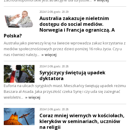
2024-12-09, godz. 20:29
Australia zakazuje nieletnim
dostępu do social mediów.
Norwegia i Francja ograniczą. A
Polska?
Australia jako pierwszy kraj na świecie wprowadza zakaz korzystania z
mediów społecznościowych przez dzieci poniżej 16 roku życia. Czy u
nas również należy…
» więcej
2024-12-09, godz. 20:28
Syryjczycy świętują upadek
dyktatora
Euforia na ulicach syryjskich miast. Mieszkańcy świętują upadek reżimu
Baszara al-Asada. Jaka przyszłość czeka Syrię i czy uda się zażegnać
wieloletni…
» więcej
2024-12-09, godz. 20:28
Coraz mniej wiernych w kościołach,
kleryków w seminariach, uczniów
na religii