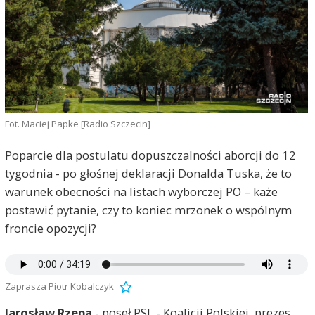
Fot. Maciej Papke [Radio Szczecin]
Poparcie dla postulatu dopuszczalności aborcji do 12
tygodnia - po głośnej deklaracji Donalda Tuska, że to
warunek obecności na listach wyborczej PO – każe
postawić pytanie, czy to koniec mrzonek o wspólnym
froncie opozycji?
Zaprasza Piotr Kobalczyk
Jarosław Rzepa
- poseł PSL - Koalicji Polskiej, prezes