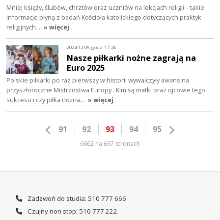
Mniej księży, ślubów, chrztów oraz uczniów na lekcjach religii – takie
informacje płyną z badań Kościoła katolickiego dotyczących praktyk
religijnych…
» więcej
2024-12-05, godz. 17:28
Nasze piłkarki nożne zagrają na
Euro 2025
Polskie piłkarki po raz pierwszy w historii wywalczyły awans na
przyszłoroczne Mistrzostwa Europy . Kim są matki oraz ojcowie tego
sukcesu i czy piłka nożna…
» więcej
91
92
93
94
95
6662 na 667 stronach
Zadzwoń do studia: 510 777 666
Czujny non stop: 510 777 222