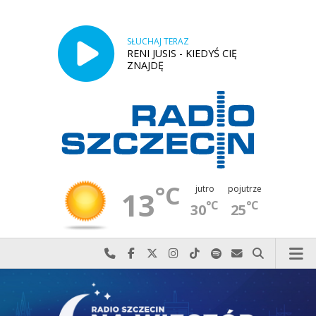
SŁUCHAJ TERAZ
RENI JUSIS - KIEDYŚ CIĘ
ZNAJDĘ
°C
jutro
pojutrze
13
°C
°C
30
25
Najlepiej po prostu do nas zadzwoń
Odwiedź nas na Facebook-u
Odwiedź nas na X
Odwiedź nas na Instagram-ie
Odwiedź nas na TikTok-u
Szukaj nas na Spotify
Wyślij do nas w
Szukaj