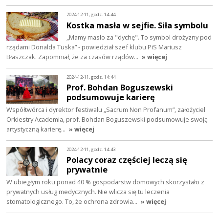
2024-12-11, godz. 14:44
Kostka masła w sejfie. Siła symbolu
„Mamy masło za "dychę". To symbol drożyzny pod
rządami Donalda Tuska” - powiedział szef klubu PiS Mariusz
Błaszczak. Zapomniał, że za czasów rządów…
» więcej
2024-12-11, godz. 14:44
Prof. Bohdan Boguszewski
podsumowuje karierę
Współtwórca i dyrektor festiwalu „Sacrum Non Profanum”, założyciel
Orkiestry Academia, prof. Bohdan Boguszewski podsumowuje swoją
artystyczną karierę…
» więcej
2024-12-11, godz. 14:43
Polacy coraz częściej leczą się
prywatnie
W ubiegłym roku ponad 40 % gospodarstw domowych skorzystało z
prywatnych usług medycznych. Nie wlicza się tu leczenia
stomatologicznego. To, że ochrona zdrowia…
» więcej