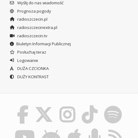
Wyślij do nas wiadomość
Prognoza pogody
radioszczecin.pl
radioszczecinextra.pl
radioszczecin.tv
Biuletyn Informacji Publicznej
Posłuchaj teraz
Logowanie
DUŻA CZCIONKA
DUŻY KONTRAST