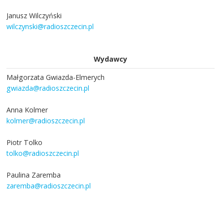
Janusz Wilczyński
wilczynski@radioszczecin.pl
Wydawcy
Małgorzata Gwiazda-Elmerych
gwiazda@radioszczecin.pl
Anna Kolmer
kolmer@radioszczecin.pl
Piotr Tolko
tolko@radioszczecin.pl
Paulina Zaremba
zaremba@radioszczecin.pl