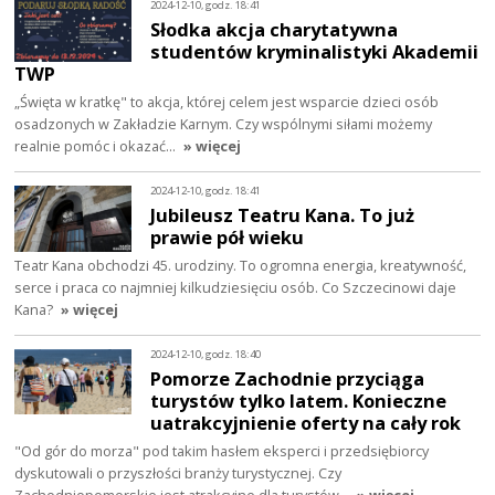
2024-12-10, godz. 18:41
Słodka akcja charytatywna
studentów kryminalistyki Akademii
TWP
„Święta w kratkę" to akcja, której celem jest wsparcie dzieci osób
osadzonych w Zakładzie Karnym. Czy wspólnymi siłami możemy
realnie pomóc i okazać…
» więcej
2024-12-10, godz. 18:41
Jubileusz Teatru Kana. To już
prawie pół wieku
Teatr Kana obchodzi 45. urodziny. To ogromna energia, kreatywność,
serce i praca co najmniej kilkudziesięciu osób. Co Szczecinowi daje
Kana?
» więcej
2024-12-10, godz. 18:40
Pomorze Zachodnie przyciąga
turystów tylko latem. Konieczne
uatrakcyjnienie oferty na cały rok
"Od gór do morza" pod takim hasłem eksperci i przedsiębiorcy
dyskutowali o przyszłości branży turystycznej. Czy
Zachodniopomorskie jest atrakcyjne dla turystów…
» więcej