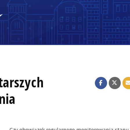
tarszych
nia
Czy obowiązek regularnego monitorowania stanu