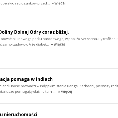
ropejskich sojuszników przed…
» więcej
liny Dolnej Odry coraz bliżej.
 o powołaniu nowego parku narodowego, w pobliżu Szczecina. By trafił do 
ć samorządowcy. A że diabeł…
» więcej
dacja pomaga w Indiach
oland House prowadzi w indyjskim stanie Bengal Zachodni, pierwszy ro
ntariusze pomagają właśnie tam i…
» więcej
ku nieruchomości