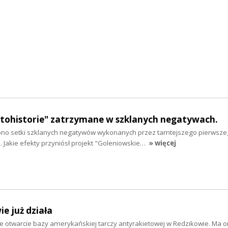
otohistorie" zatrzymane w szklanych negatywach.
ono setki szklanych negatywów wykonanych przez tamtejszego pierwsz
 Jakie efekty przyniósł projekt "Goleniowskie…
» więcej
e już działa
te otwarcie bazy amerykańskiej tarczy antyrakietowej w Redzikowie. Ma o