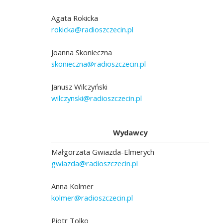
Agata Rokicka
rokicka@radioszczecin.pl
Joanna Skonieczna
skonieczna@radioszczecin.pl
Janusz Wilczyński
wilczynski@radioszczecin.pl
Wydawcy
Małgorzata Gwiazda-Elmerych
gwiazda@radioszczecin.pl
Anna Kolmer
kolmer@radioszczecin.pl
Piotr Tolko