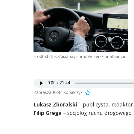
żródło:https://pixabay.com/pl/users/jonathanjudmai
Zaprasza Piotr Kobalczyk
Łukasz Zboralski
– publicysta, redaktor
Filip Grega
– socjolog ruchu drogowego