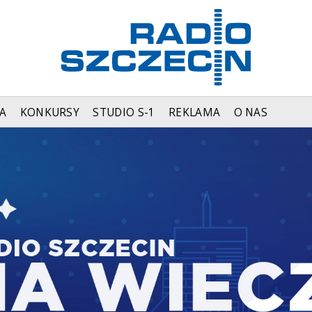
A
KONKURSY
STUDIO S-1
REKLAMA
O NAS