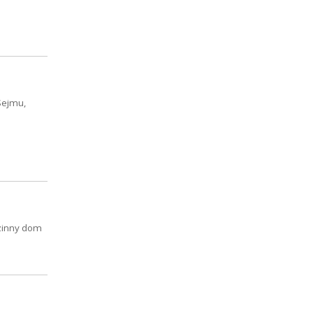
Sejmu,
dzinny dom