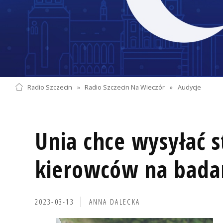
Radio Szczecin
»
Radio Szczecin Na Wieczór
»
Audycje
Unia chce wysyłać s
kierowców na bada
2023-03-13
ANNA DALECKA