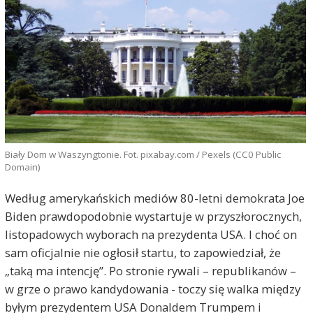
Biały Dom w Waszyngtonie. Fot. pixabay.com / Pexels (CC0 Public
Domain)
Według amerykańskich mediów 80-letni demokrata Joe
Biden prawdopodobnie wystartuje w przyszłorocznych,
listopadowych wyborach na prezydenta USA. I choć on
sam oficjalnie nie ogłosił startu, to zapowiedział, że
„taką ma intencję”. Po stronie rywali – republikanów –
w grze o prawo kandydowania - toczy się walka między
byłym prezydentem USA Donaldem Trumpem i