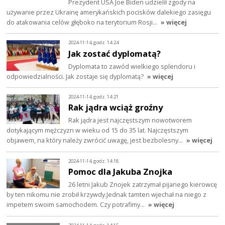
Prezydent USA Joe Biden udzielił zgody na
używanie przez Ukrainę amerykańskich pocisków dalekiego zasięgu
do atakowania celów głęboko na terytorium Rosji…
» więcej
2024-11-14, godz. 14:24
Jak zostać dyplomatą?
Dyplomata to zawód wielkiego splendoru i
odpowiedzialności. Jak zostaje się dyplomatą?
» więcej
2024-11-14, godz. 14:21
Rak jądra wciąż groźny
Rak jądra jest najczęstszym nowotworem
dotykającym mężczyzn w wieku od 15 do 35 lat. Najczęstszym
objawem, na który należy zwrócić uwagę, jest bezbolesny…
» więcej
2024-11-14, godz. 14:18
Pomoc dla Jakuba Znojka
26 letni Jakub Znojek zatrzymał pijanego kierowcę
by ten nikomu nie zrobił krzywdy.Jednak tamten wjechał na niego z
impetem swoim samochodem. Czy potrafimy…
» więcej