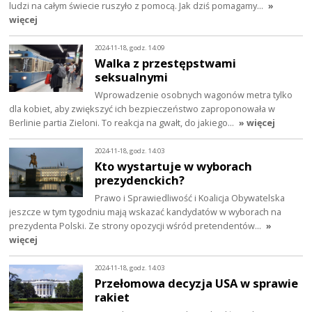
ludzi na całym świecie ruszyło z pomocą. Jak dziś pomagamy…
»
więcej
2024-11-18, godz. 14:09
Walka z przestępstwami
seksualnymi
Wprowadzenie osobnych wagonów metra tylko
dla kobiet, aby zwiększyć ich bezpieczeństwo zaproponowała w
Berlinie partia Zieloni. To reakcja na gwałt, do jakiego…
» więcej
2024-11-18, godz. 14:03
Kto wystartuje w wyborach
prezydenckich?
Prawo i Sprawiedliwość i Koalicja Obywatelska
jeszcze w tym tygodniu mają wskazać kandydatów w wyborach na
prezydenta Polski. Ze strony opozycji wśród pretendentów…
»
więcej
2024-11-18, godz. 14:03
Przełomowa decyzja USA w sprawie
rakiet