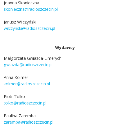
Joanna Skonieczna
skonieczna@radioszczecin.pl
Janusz Wilczyński
wilczynski@radioszczecin.pl
Wydawcy
Małgorzata Gwiazda-Elmerych
gwiazda@radioszczecin.pl
Anna Kolmer
kolmer@radioszczecin.pl
Piotr Tolko
tolko@radioszczecin.pl
Paulina Zaremba
zaremba@radioszczecin.pl