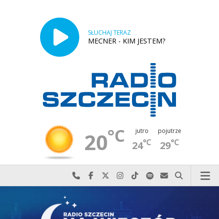
SŁUCHAJ TERAZ
MECNER - KIM JESTEM?
°C
jutro
pojutrze
20
°C
°C
24
29
Najlepiej po prostu do nas zadzwoń
Odwiedź nas na Facebook-u
Odwiedź nas na X
Odwiedź nas na Instagram-ie
Odwiedź nas na TikTok-u
Szukaj nas na Spotify
Wyślij do nas w
Szukaj