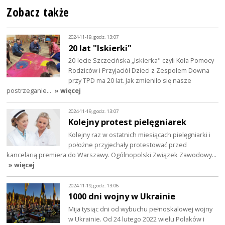
Zobacz także
2024-11-19, godz. 13:07
20 lat "Iskierki"
20-lecie Szczecińska „Iskierka" czyli Koła Pomocy
Rodziców i Przyjaciół Dzieci z Zespołem Downa
przy TPD ma 20 lat. Jak zmieniło się nasze
postrzeganie…
» więcej
2024-11-19, godz. 13:07
Kolejny protest pielęgniarek
Kolejny raz w ostatnich miesiącach pielęgniarki i
położne przyjechały protestować przed
kancelarią premiera do Warszawy. Ogólnopolski Związek Zawodowy…
» więcej
2024-11-19, godz. 13:06
1000 dni wojny w Ukrainie
Mija tysiąc dni od wybuchu pełnoskalowej wojny
w Ukrainie. Od 24 lutego 2022 wielu Polaków i