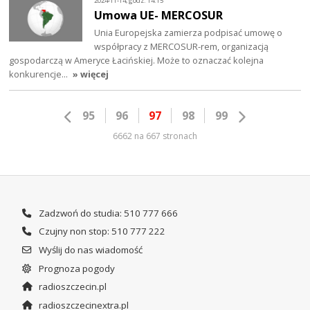
2024-11-14, godz. 14:15
Umowa UE- MERCOSUR
Unia Europejska zamierza podpisać umowę o
współpracy z MERCOSUR-rem, organizacją
gospodarczą w Ameryce Łacińskiej. Może to oznaczać kolejna
konkurencje…
» więcej
95
96
97
98
99
6662 na 667 stronach
Zadzwoń do studia: 510 777 666
Czujny non stop: 510 777 222
Wyślij do nas wiadomość
Prognoza pogody
radioszczecin.pl
radioszczecinextra.pl