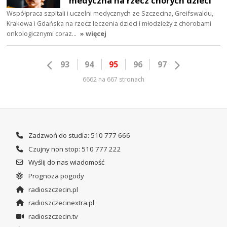
medyczna na rzecz chorych dzieci
Współpraca szpitali i uczelni medycznych ze Szczecina, Greifswaldu,
Krakowa i Gdańska na rzecz leczenia dzieci i młodzieży z chorobami
onkologicznymi coraz…
» więcej
93
94
95
96
97
6662 na 667 stronach
Zadzwoń do studia: 510 777 666
Czujny non stop: 510 777 222
Wyślij do nas wiadomość
Prognoza pogody
radioszczecin.pl
radioszczecinextra.pl
radioszczecin.tv