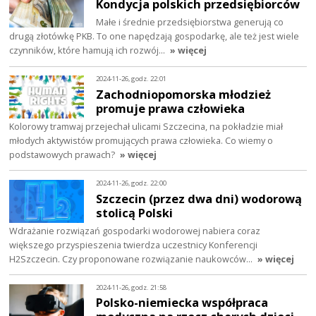
Kondycja polskich przedsiębiorców
Małe i średnie przedsiębiorstwa generują co
drugą złotówkę PKB. To one napędzają gospodarkę, ale też jest wiele
czynników, które hamują ich rozwój…
» więcej
2024-11-26, godz. 22:01
Zachodniopomorska młodzież
promuje prawa człowieka
Kolorowy tramwaj przejechał ulicami Szczecina, na pokładzie miał
młodych aktywistów promujących prawa człowieka. Co wiemy o
podstawowych prawach?
» więcej
2024-11-26, godz. 22:00
Szczecin (przez dwa dni) wodorową
stolicą Polski
Wdrażanie rozwiązań gospodarki wodorowej nabiera coraz
większego przyspieszenia twierdza uczestnicy Konferencji
H2Szczecin. Czy proponowane rozwiązanie naukowców…
» więcej
2024-11-26, godz. 21:58
Polsko-niemiecka współpraca