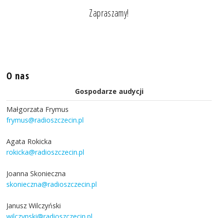
Zapraszamy!
O nas
Gospodarze audycji
Małgorzata Frymus
frymus@radioszczecin.pl
Agata Rokicka
rokicka@radioszczecin.pl
Joanna Skonieczna
skonieczna@radioszczecin.pl
Janusz Wilczyński
wilczynski@radioszczecin.pl