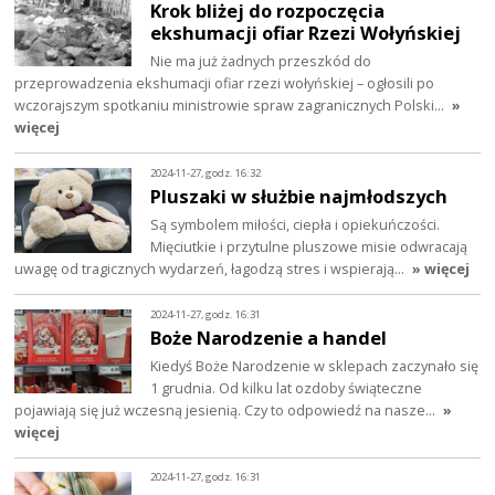
Krok bliżej do rozpoczęcia
ekshumacji ofiar Rzezi Wołyńskiej
Nie ma już żadnych przeszkód do
przeprowadzenia ekshumacji ofiar rzezi wołyńskiej – ogłosili po
wczorajszym spotkaniu ministrowie spraw zagranicznych Polski…
»
więcej
2024-11-27, godz. 16:32
Pluszaki w służbie najmłodszych
Są symbolem miłości, ciepła i opiekuńczości.
Mięciutkie i przytulne pluszowe misie odwracają
uwagę od tragicznych wydarzeń, łagodzą stres i wspierają…
» więcej
2024-11-27, godz. 16:31
Boże Narodzenie a handel
Kiedyś Boże Narodzenie w sklepach zaczynało się
1 grudnia. Od kilku lat ozdoby świąteczne
pojawiają się już wczesną jesienią. Czy to odpowiedź na nasze…
»
więcej
2024-11-27, godz. 16:31