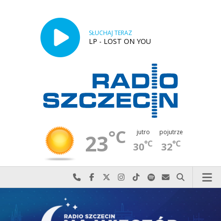
SŁUCHAJ TERAZ
LP - LOST ON YOU
°C
jutro
pojutrze
23
°C
°C
30
32
Najlepiej po prostu do nas zadzwoń
Odwiedź nas na Facebook-u
Odwiedź nas na X
Odwiedź nas na Instagram-ie
Odwiedź nas na TikTok-u
Szukaj nas na Spotify
Wyślij do nas w
Szukaj