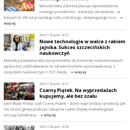
Ministerstwo Zdrowia planuje wprowadzenie
nowego przedmiotu – edukacji zdrowotnej – w
klasach IV–VIII od przyszłego roku szkolnego, obejmującego m.in…
»
więcej
2024-11-28, godz. 20:37
Nowe technologie w walce z rakiem
jajnika. Sukces szczecińskich
naukowczyń
Metodę podawania leku bezpośrednio do komórek nowotworowych
jajnika bez oddziaływania na zdrowe komórki opracowała wraz z
zespołem naukowczyni z ZUT. Kiedy…
» więcej
2024-11-28, godz. 20:37
Czarny Piątek. Na wyprzedażach
kupujemy, ale bez szału
Jutro Black Friday, czyli Czarny Piątek – dzień wyprzedaży i promocji. Jak
nie stracić głowy podczas zakupów i jakie chwyty marketingowe
stosują handlowcy…
» więcej
2024-11-28, godz. 20:36