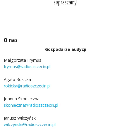
Zapraszamy!
O nas
Gospodarze audycji
Małgorzata Frymus
frymus@radioszczecin.pl
Agata Rokicka
rokicka@radioszczecin.pl
Joanna Skonieczna
skonieczna@radioszczecin.pl
Janusz Wilczyński
wilczynski@radioszczecin.pl