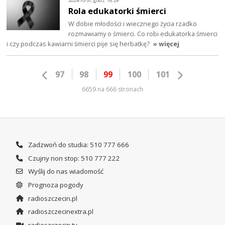
2024-10-31, godz. 16:29
Rola edukatorki śmierci
W dobie młodości i wiecznego życia rzadko
rozmawiamy o śmierci. Co robi edukatorka śmierci
i czy podczas kawiarni śmierci pije się herbatkę?
» więcej
97
98
99
100
101
6659 na 666 stronach
Zadzwoń do studia: 510 777 666
Czujny non stop: 510 777 222
Wyślij do nas wiadomość
Prognoza pogody
radioszczecin.pl
radioszczecinextra.pl
radioszczecin.tv