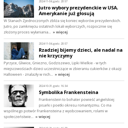
2024-11-04, godz. 20:57
Jutro wybory prezydenckie w USA.
Amerykanie już głosują
W Stanach Zjednoczonych zbliża się koniec wyborów prezydenckich.
Jutro, po zamknięciu ostatnich lokali wyborczych, rozpocznie się
złożony proces wyłaniania…
» więcej
2024-11-04, godz. 20:57
Rzadziej bijemy dzieci, ale nadal na
nie krzyczymy
Pyrzyce, Gliwice, Gniezno, Godziszewo, Lipki Wielkie - w tych
miejscowościach dzieci uczestniczące w zbieraniu cukierków z okazji
Halloween - znalazły w nich…
» więcej
2024-10-31, godz. 16:34
Symbolika Frankensteina
Frankenstein to bohater powieść angielskiej
pisarki i poetki okresu romantyzmu. Co ma
wspólnego potwór Frankensteina z wyobcowaniem, rolami w
społeczeństwie…
» więcej