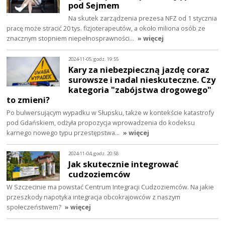
pod Sejmem
Na skutek zarządzenia prezesa NFZ od 1 stycznia
pracę może stracić 20 tys. fizjoterapeutów, a około miliona osób ze
znacznym stopniem niepełnosprawności…
» więcej
2024-11-05, godz. 19:55
Kary za niebezpieczną jazdę coraz
surowsze i nadal nieskuteczne. Czy
kategoria "zabójstwa drogowego"
to zmieni?
Po bulwersującym wypadku w Słupsku, także w kontekście katastrofy
pod Gdańskiem, odżyła propozycja wprowadzenia do kodeksu
karnego nowego typu przestępstwa…
» więcej
2024-11-04, godz. 20:58
Jak skutecznie integrować
cudzoziemców
W Szczecinie ma powstać Centrum Integracji Cudzoziemców. Na jakie
przeszkody napotyka integracja obcokrajowców z naszym
społeczeństwem?
» więcej