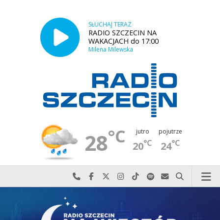
SŁUCHAJ TERAZ
RADIO SZCZECIN NA
WAKACJACH do 17:00
Milena Milewska
°C
jutro
pojutrze
28
°C
°C
20
24
Najlepiej po prostu do nas zadzwoń
Odwiedź nas na Facebook-u
Odwiedź nas na X
Odwiedź nas na Instagram-ie
Odwiedź nas na TikTok-u
Szukaj nas na Spotify
Wyślij do nas w
Szukaj