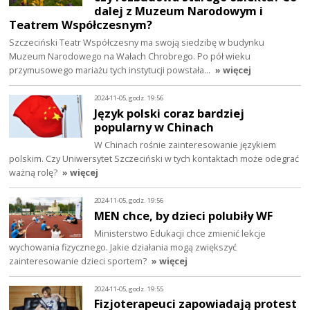
dalej z Muzeum Narodowym i
Teatrem Współczesnym?
Szczeciński Teatr Współczesny ma swoją siedzibę w budynku
Muzeum Narodowego na Wałach Chrobrego. Po pół wieku
przymusowego mariażu tych instytucji powstała…
» więcej
2024-11-05, godz. 19:56
Język polski coraz bardziej
popularny w Chinach
W Chinach rośnie zainteresowanie językiem
polskim. Czy Uniwersytet Szczeciński w tych kontaktach może odegrać
ważną rolę?
» więcej
2024-11-05, godz. 19:56
MEN chce, by dzieci polubiły WF
Ministerstwo Edukacji chce zmienić lekcje
wychowania fizycznego. Jakie działania mogą zwiększyć
zainteresowanie dzieci sportem?
» więcej
2024-11-05, godz. 19:55
Fizjoterapeuci zapowiadają protest