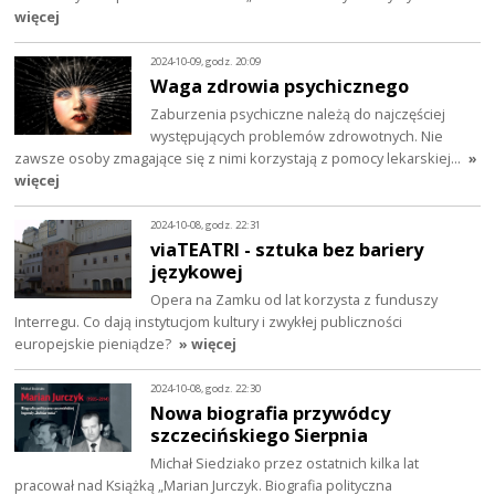
więcej
2024-10-09, godz. 20:09
Waga zdrowia psychicznego
Zaburzenia psychiczne należą do najczęściej
występujących problemów zdrowotnych. Nie
zawsze osoby zmagające się z nimi korzystają z pomocy lekarskiej…
»
więcej
2024-10-08, godz. 22:31
viaTEATRI - sztuka bez bariery
językowej
Opera na Zamku od lat korzysta z funduszy
Interregu. Co dają instytucjom kultury i zwykłej publiczności
europejskie pieniądze?
» więcej
2024-10-08, godz. 22:30
Nowa biografia przywódcy
szczecińskiego Sierpnia
Michał Siedziako przez ostatnich kilka lat
pracował nad Książką „Marian Jurczyk. Biografia polityczna