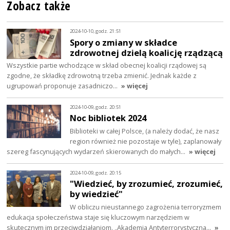
Zobacz także
2024-10-10, godz. 21:51
Spory o zmiany w składce
zdrowotnej dzielą koalicję rządzącą
Wszystkie partie wchodzące w skład obecnej koalicji rządowej są
zgodne, że składkę zdrowotną trzeba zmienić. Jednak każde z
ugrupowań proponuje zasadniczo…
» więcej
2024-10-09, godz. 20:51
Noc bibliotek 2024
Biblioteki w całej Polsce, (a należy dodać, że nasz
region również nie pozostaje w tyle), zaplanowały
szereg fascynujących wydarzeń skierowanych do małych…
» więcej
2024-10-09, godz. 20:15
"Wiedzieć, by zrozumieć, zrozumieć,
by wiedzieć"
W obliczu nieustannego zagrożenia terroryzmem
edukacja społeczeństwa staje się kluczowym narzędziem w
skutecznym im przeciwdziałaniom. „Akademia Antyterrorystyczna…
»