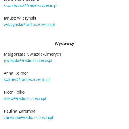
skonieczna@radioszczecin.pl
Janusz Wilczyński
wilczynski@radioszczecin.pl
Wydawcy
Małgorzata Gwiazda-Elmerych
gwiazda@radioszczecin.pl
Anna Kolmer
kolmer@radioszczecin.pl
Piotr Tolko
tolko@radioszczecin.pl
Paulina Zaremba
zaremba@radioszczecin.pl