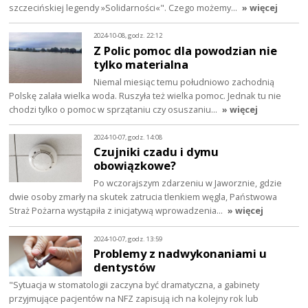
szczecińskiej legendy »Solidarności«". Czego możemy…
» więcej
2024-10-08, godz. 22:12
Z Polic pomoc dla powodzian nie
tylko materialna
Niemal miesiąc temu południowo zachodnią
Polskę zalała wielka woda. Ruszyła też wielka pomoc. Jednak tu nie
chodzi tylko o pomoc w sprzątaniu czy osuszaniu…
» więcej
2024-10-07, godz. 14:08
Czujniki czadu i dymu
obowiązkowe?
Po wczorajszym zdarzeniu w Jaworznie, gdzie
dwie osoby zmarły na skutek zatrucia tlenkiem węgla, Państwowa
Straż Pożarna wystąpiła z inicjatywą wprowadzenia…
» więcej
2024-10-07, godz. 13:59
Problemy z nadwykonaniami u
dentystów
"Sytuacja w stomatologii zaczyna być dramatyczna, a gabinety
przyjmujące pacjentów na NFZ zapisują ich na kolejny rok lub