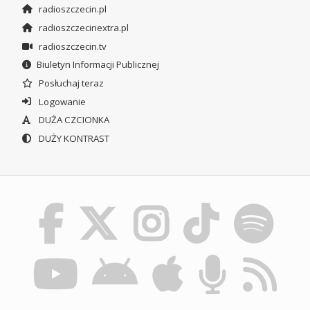
radioszczecin.pl
radioszczecinextra.pl
radioszczecin.tv
Biuletyn Informacji Publicznej
Posłuchaj teraz
Logowanie
DUŻA CZCIONKA
DUŻY KONTRAST