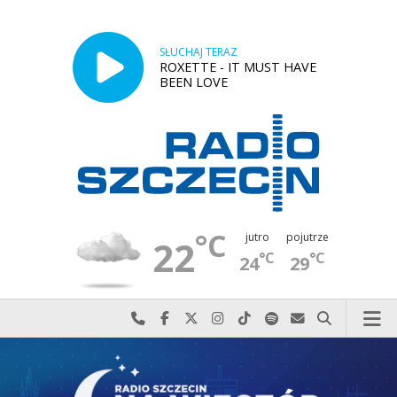
SŁUCHAJ TERAZ
ROXETTE - IT MUST HAVE
BEEN LOVE
°C
jutro
pojutrze
22
°C
°C
24
29
Najlepiej po prostu do nas zadzwoń
Odwiedź nas na Facebook-u
Odwiedź nas na X
Odwiedź nas na Instagram-ie
Odwiedź nas na TikTok-u
Szukaj nas na Spotify
Wyślij do nas w
Szukaj