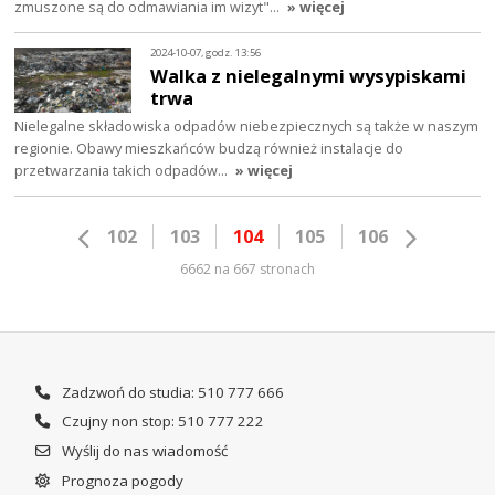
zmuszone są do odmawiania im wizyt"…
» więcej
2024-10-07, godz. 13:56
Walka z nielegalnymi wysypiskami
trwa
Nielegalne składowiska odpadów niebezpiecznych są także w naszym
regionie. Obawy mieszkańców budzą również instalacje do
przetwarzania takich odpadów…
» więcej
102
103
104
105
106
6662 na 667 stronach
Zadzwoń do studia: 510 777 666
Czujny non stop: 510 777 222
Wyślij do nas wiadomość
Prognoza pogody