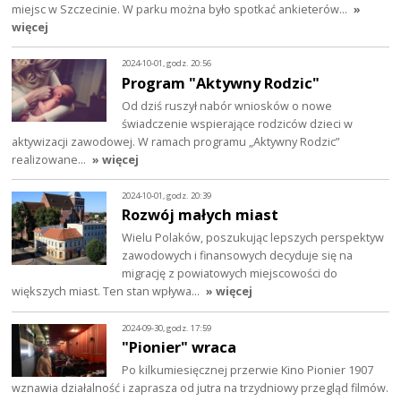
miejsc w Szczecinie. W parku można było spotkać ankieterów…
»
więcej
2024-10-01, godz. 20:56
Program "Aktywny Rodzic"
Od dziś ruszył nabór wniosków o nowe
świadczenie wspierające rodziców dzieci w
aktywizacji zawodowej. W ramach programu „Aktywny Rodzic”
realizowane…
» więcej
2024-10-01, godz. 20:39
Rozwój małych miast
Wielu Polaków, poszukując lepszych perspektyw
zawodowych i finansowych decyduje się na
migrację z powiatowych miejscowości do
większych miast. Ten stan wpływa…
» więcej
2024-09-30, godz. 17:59
"Pionier" wraca
Po kilkumiesięcznej przerwie Kino Pionier 1907
wznawia działalność i zaprasza od jutra na trzydniowy przegląd filmów.