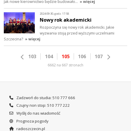
Jak nowe kierownictwo będzie budowało…
» więcej
2024-09-30, godz. 17:58
Nowy rok akademicki
Rozpoczyna się nowy rok akademicki. Jakie
wyzwania stoją przed wyższymi uczelniami
Szczecina?
» więcej
103
104
105
106
107
6662 na 667 stronach
Zadzwoń do studia: 510 777 666
Czujny non stop: 510 777 222
Wyślij do nas wiadomość
Prognoza pogody
radioszczecin.pl