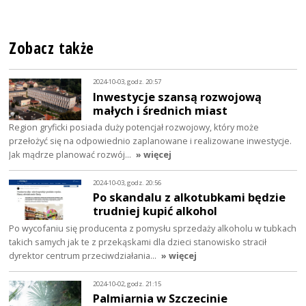
Zobacz także
2024-10-03, godz. 20:57
Inwestycje szansą rozwojową
małych i średnich miast
Region gryficki posiada duży potencjał rozwojowy, który może
przełożyć się na odpowiednio zaplanowane i realizowane inwestycje.
Jak mądrze planować rozwój…
» więcej
2024-10-03, godz. 20:56
Po skandalu z alkotubkami będzie
trudniej kupić alkohol
Po wycofaniu się producenta z pomysłu sprzedaży alkoholu w tubkach
takich samych jak te z przekąskami dla dzieci stanowisko stracił
dyrektor centrum przeciwdziałania…
» więcej
2024-10-02, godz. 21:15
Palmiarnia w Szczecinie