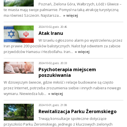
Poznań, Zielona Góra, Wałbrzych, Łódź i Gliwice –
te miasta mają swoje palmiarnie. Pomysł na taką atrakcję turystyczną
ma również Szczecin. Najstarsza…
» więcej
2024-10-02, godz. 20:46
Atak Iranu
W Izraelu ogłoszono alarm po wystrzeleniu przez
Iran prawie 200 pocisków balistycznych. Nalot był odwetem za zabicie
przywódców Hamasu i Hezbollahu. Iran…
» więcej
2024-10-02, godz. 20:33
Psychoterapia miejscem
poszukiwania
W dzisiejszym świecie, gdzie miłość i relacje budowane są często
przez Internet, potrzeba zrozumienia siebie i innych nabiera nowego
wymiaru. Niewiedza lub…
» więcej
2024-10-01, godz. 21:08
Rewitalizacja Parku Żeromskiego
Trwają konsultacje społeczne dotyczące
przyszłości Parku Żeromskiego, jednego z kluczowych zielonych