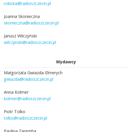
rokicka@radioszczecin.pl
Joanna Skonieczna
skonieczna@radioszczecin.pl
Janusz Wilczyński
wilczynski@radioszczecin.pl
Wydawcy
Małgorzata Gwiazda-Elmerych
gwiazda@radioszczecin.pl
Anna Kolmer
kolmer@radioszczecin.pl
Piotr Tolko
tolko@radioszczecin.pl
Paulina Zaremba