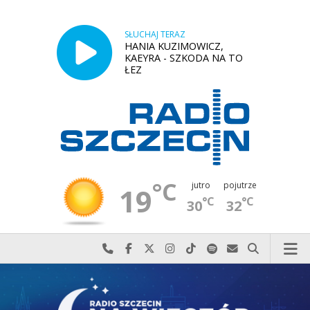
SŁUCHAJ TERAZ
HANIA KUZIMOWICZ,
KAEYRA - SZKODA NA TO
ŁEZ
°C
jutro
pojutrze
19
°C
°C
30
32
Najlepiej po prostu do nas zadzwoń
Odwiedź nas na Facebook-u
Odwiedź nas na X
Odwiedź nas na Instagram-ie
Odwiedź nas na TikTok-u
Szukaj nas na Spotify
Wyślij do nas w
Szukaj