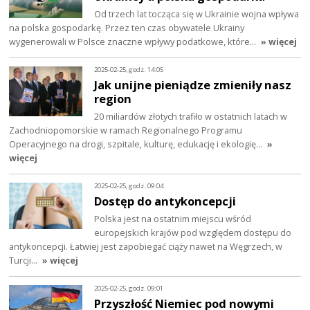
Od trzech lat tocząca się w Ukrainie wojna wpływa
na polska gospodarkę. Przez ten czas obywatele Ukrainy
wygenerowali w Polsce znaczne wpływy podatkowe, które…
» więcej
2025-02-25, godz. 14:05
Jak unijne pieniądze zmieniły nasz
region
20 miliardów złotych trafiło w ostatnich latach w
Zachodniopomorskie w ramach Regionalnego Programu
Operacyjnego na drogi, szpitale, kulturę, edukację i ekologię…
»
więcej
2025-02-25, godz. 09:04
Dostęp do antykoncepcji
Polska jest na ostatnim miejscu wśród
europejskich krajów pod względem dostępu do
antykoncepcji. Łatwiej jest zapobiegać ciąży nawet na Węgrzech, w
Turcji…
» więcej
2025-02-25, godz. 09:01
Przyszłość Niemiec pod nowymi