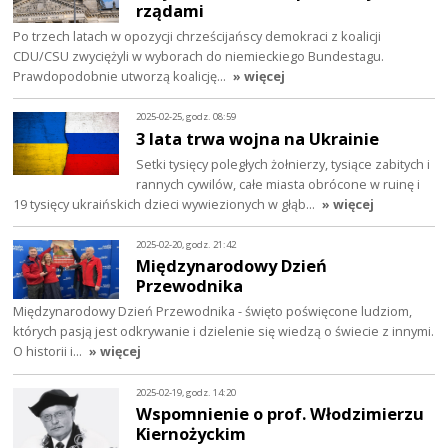
rządami
Po trzech latach w opozycji chrześcijańscy demokraci z koalicji
CDU/CSU zwyciężyli w wyborach do niemieckiego Bundestagu.
Prawdopodobnie utworzą koalicję…
» więcej
2025-02-25, godz. 08:59
3 lata trwa wojna na Ukrainie
Setki tysięcy poległych żołnierzy, tysiące zabitych i
rannych cywilów, całe miasta obrócone w ruinę i
19 tysięcy ukraińskich dzieci wywiezionych w głąb…
» więcej
2025-02-20, godz. 21:42
Międzynarodowy Dzień
Przewodnika
Międzynarodowy Dzień Przewodnika - święto poświęcone ludziom,
których pasją jest odkrywanie i dzielenie się wiedzą o świecie z innymi.
O historii i…
» więcej
2025-02-19, godz. 14:20
Wspomnienie o prof. Włodzimierzu
Kiernożyckim