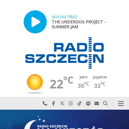
SŁUCHAJ TERAZ
THE UNDERDOG PROJECT -
SUMMER JAM
°C
jutro
pojutrze
22
°C
°C
30
32
Najlepiej po prostu do nas zadzwoń
Odwiedź nas na Facebook-u
Odwiedź nas na X
Odwiedź nas na Instagram-ie
Odwiedź nas na TikTok-u
Szukaj nas na Spotify
Wyślij do nas w
Szukaj