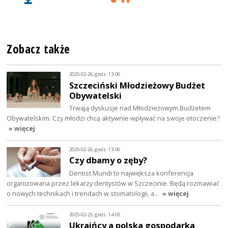
Zobacz także
2025-02-26, godz. 13:06
Szczeciński Młodzieżowy Budżet
Obywatelski
Trwają dyskusje nad Młodzieżowym Budżetem
Obywatelskim. Czy młodzi chcą aktywnie wpływać na swoje otoczenie?
» więcej
2025-02-26, godz. 13:06
Czy dbamy o zęby?
Dentist Mundi to największa konferencja
organizowana przez lekarzy dentystów w Szczecinie. Będą rozmawiać
o nowych technikach i trendach w stomatologii, a…
» więcej
2025-02-25, godz. 14:05
Ukraińcy a polska gospodarka