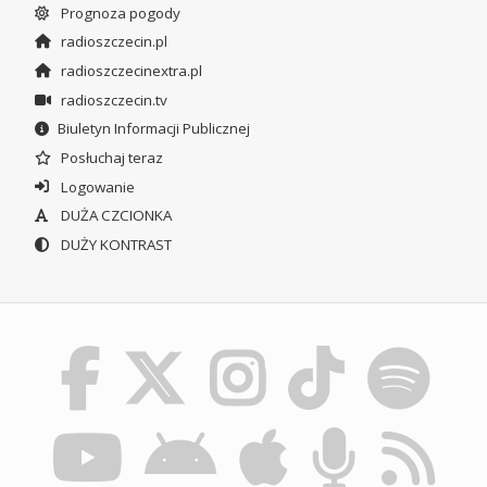
Prognoza pogody
radioszczecin.pl
radioszczecinextra.pl
radioszczecin.tv
Biuletyn Informacji Publicznej
Posłuchaj teraz
Logowanie
DUŻA CZCIONKA
DUŻY KONTRAST