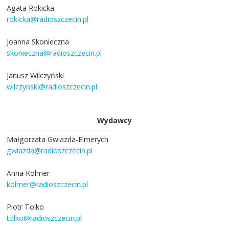
Agata Rokicka
rokicka@radioszczecin.pl
Joanna Skonieczna
skonieczna@radioszczecin.pl
Janusz Wilczyński
wilczynski@radioszczecin.pl
Wydawcy
Małgorzata Gwiazda-Elmerych
gwiazda@radioszczecin.pl
Anna Kolmer
kolmer@radioszczecin.pl
Piotr Tolko
tolko@radioszczecin.pl