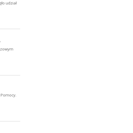
ło udział
e
uczowym
j Pomocy.