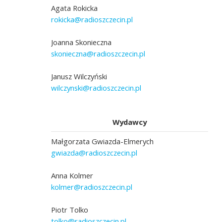
Agata Rokicka
rokicka@radioszczecin.pl
Joanna Skonieczna
skonieczna@radioszczecin.pl
Janusz Wilczyński
wilczynski@radioszczecin.pl
Wydawcy
Małgorzata Gwiazda-Elmerych
gwiazda@radioszczecin.pl
Anna Kolmer
kolmer@radioszczecin.pl
Piotr Tolko
tolko@radioszczecin.pl