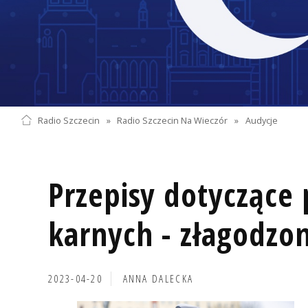
Radio Szczecin
»
Radio Szczecin Na Wieczór
»
Audycje
Przepisy dotyczące
karnych - złagodzo
2023-04-20
ANNA DALECKA