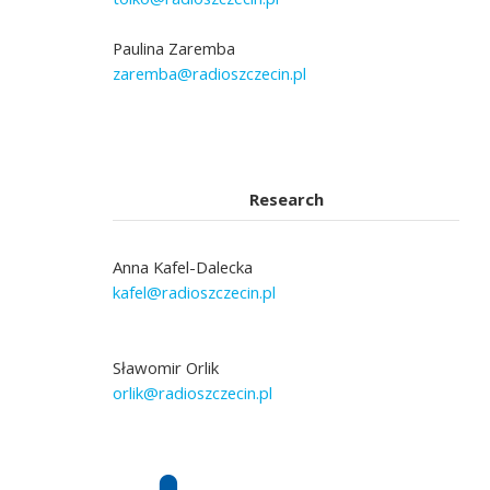
Paulina Zaremba
zaremba@radioszczecin.pl
Research
Anna Kafel-Dalecka
kafel@radioszczecin.pl
Sławomir Orlik
orlik@radioszczecin.pl