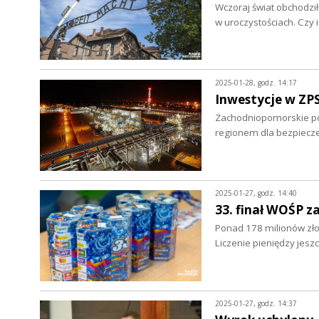
Wczoraj świat obchodził
w uroczystościach. Czy 
2025-01-28, godz. 14:17
Inwestycje w ZPS
Zachodniopomorskie po 
regionem dla bezpiecz
2025-01-27, godz. 14:40
33. finał WOŚP z
Ponad 178 milionów złot
Liczenie pieniędzy jesz
2025-01-27, godz. 14:37