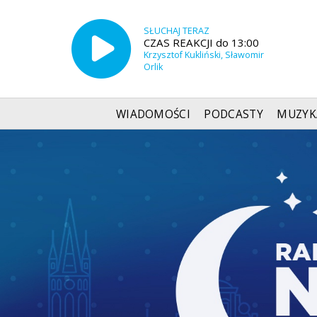
SŁUCHAJ TERAZ
CZAS REAKCJI do 13:00
Krzysztof Kukliński, Sławomir
Orlik
WIADOMOŚCI
PODCASTY
MUZYK