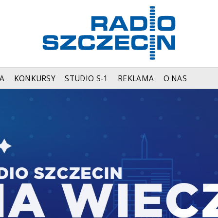
A
KONKURSY
STUDIO S-1
REKLAMA
O NAS