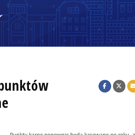
 punktów
ne
Punkty karne ponownie będą kasowane po roku, 