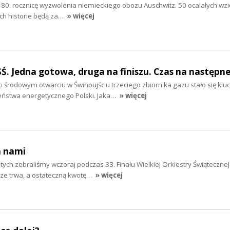
 80. rocznicę wyzwolenia niemieckiego obozu Auschwitz. 50 ocalałych wzię
ich historie będą za…
» więcej
Ś. Jedna gotowa, druga na finiszu. Czas na następn
środowym otwarciu w Świnoujściu trzeciego zbiornika gazu stało się kl
eństwa energetycznego Polski. Jaka…
» więcej
a nami
ych zebraliśmy wczoraj podczas 33. Finału Wielkiej Orkiestry Świąteczne
cze trwa, a ostateczną kwotę…
» więcej