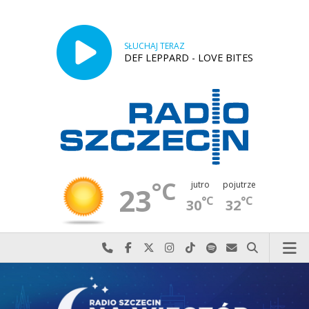
SŁUCHAJ TERAZ
DEF LEPPARD - LOVE BITES
°C
jutro
pojutrze
23
°C
°C
30
32
Najlepiej po prostu do nas zadzwoń
Odwiedź nas na Facebook-u
Odwiedź nas na X
Odwiedź nas na Instagram-ie
Odwiedź nas na TikTok-u
Szukaj nas na Spotify
Wyślij do nas w
Szukaj