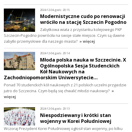
2024-12-04, godz. 20:15
Modernistyczne cudo po renowacji
wróciło na stację Szczecin Pogodno
Zabytkowa wiata z przystanku kolejowego PKP
Szczecin-Pogodno powróciła na swoje stałe miejsce. Czym są dawne
zabytki przemysłowe dla naszego miasta?
» więcej
2024-12-04, godz. 20:14
Młoda polska nauka w Szczecinie. X
Ogólnopolska Sesja Studenckich
Kół Naukowych na
Zachodniopomorskim Uniwersytecie…
Ponad 70 studenckich kół naukowych z 21 polskich uczelni przyjedzie
jutro do Szczecina. Czym będą się chwalić młodzi naukowcy?
»
więcej
2024-12-04, godz. 20:13
Niespodziewany i krótki stan
wojenny w Korei Południowej
Wczoraj Prezydent Korei Południowej ogłosił stan wojenny, po kilku