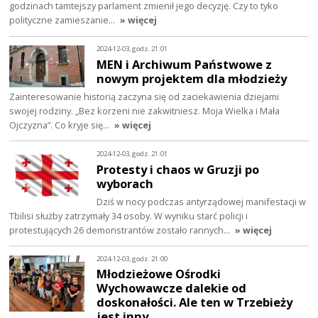
godzinach tamtejszy parlament zmienił jego decyzję. Czy to tyko
polityczne zamieszanie…
» więcej
2024-12-03, godz. 21:01
MEN i Archiwum Państwowe z
nowym projektem dla młodzieży
Zainteresowanie historią zaczyna się od zaciekawienia dziejami
swojej rodziny. „Bez korzeni nie zakwitniesz. Moja Wielka i Mała
Ojczyzna”. Co kryje się…
» więcej
2024-12-03, godz. 21:01
Protesty i chaos w Gruzji po
wyborach
Dziś w nocy podczas antyrządowej manifestacji w
Tbilisi służby zatrzymały 34 osoby. W wyniku starć policji i
protestujących 26 demonstrantów zostało rannych…
» więcej
2024-12-03, godz. 21:00
Młodzieżowe Ośrodki
Wychowawcze dalekie od
doskonałości. Ale ten w Trzebieży
jest inny