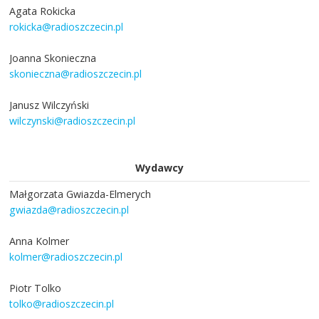
Agata Rokicka
rokicka@radioszczecin.pl
Joanna Skonieczna
skonieczna@radioszczecin.pl
Janusz Wilczyński
wilczynski@radioszczecin.pl
Wydawcy
Małgorzata Gwiazda-Elmerych
gwiazda@radioszczecin.pl
Anna Kolmer
kolmer@radioszczecin.pl
Piotr Tolko
tolko@radioszczecin.pl