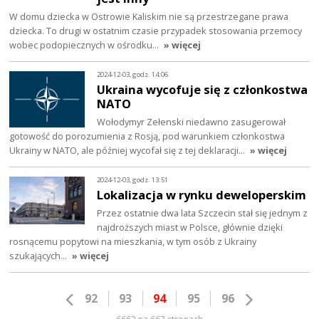
W domu dziecka w Ostrowie Kaliskim nie są przestrzegane prawa
dziecka. To drugi w ostatnim czasie przypadek stosowania przemocy
wobec podopiecznych w ośrodku…
» więcej
2024-12-03, godz. 14:06
Ukraina wycofuje się z członkostwa
NATO
Wołodymyr Zełenski niedawno zasugerował
gotowość do porozumienia z Rosją, pod warunkiem członkostwa
Ukrainy w NATO, ale później wycofał się z tej deklaracji…
» więcej
2024-12-03, godz. 13:51
Lokalizacja w rynku deweloperskim
Przez ostatnie dwa lata Szczecin stał się jednym z
najdroższych miast w Polsce, głównie dzięki
rosnącemu popytowi na mieszkania, w tym osób z Ukrainy
szukających…
» więcej
92
93
94
95
96