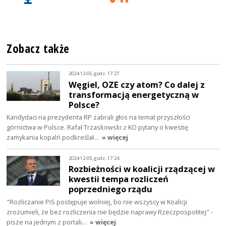
Zobacz także
2024-12-05, godz. 17:27
Węgiel, OZE czy atom? Co dalej z
transformacją energetyczną w
Polsce?
Kandydaci na prezydenta RP zabrali głos na temat przyszłości
górnictwa w Polsce. Rafał Trzaskowski z KO pytany o kwestię
zamykania kopalń podkreślał…
» więcej
2024-12-05, godz. 17:24
Rozbieżności w koalicji rządzącej w
kwestii tempa rozliczeń
poprzedniego rządu
"Rozliczanie PiS postępuje wolniej, bo nie wszyscy w Koalicji
zrozumieli, że bez rozliczenia nie będzie naprawy Rzeczpospolitej" -
pisze na jednym z portali…
» więcej