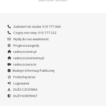
6662 na 667 stronach
Zadzwoń do studia: 510 777 666
Czujny non stop: 510 777 222
Wyślij do nas wiadomość
Prognoza pogody
radioszczecin.pl
radioszczecinextra.pl
radioszczecin.tv
Biuletyn Informacji Publicznej
Posłuchaj teraz
Logowanie
DUŻA CZCIONKA
DUŻY KONTRAST