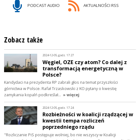
PODCAST AUDIO
AKTUALNOŚCI RSS
Zobacz także
2024-12-05, godz. 17:27
Węgiel, OZE czy atom? Co dalej z
transformacją energetyczną w
Polsce?
Kandydaci na prezydenta RP zabrali głos na temat przyszłości
górnictwa w Polsce. Rafał Trzaskowski z KO pytany o kwestię
zamykania kopalń podkreślał…
» więcej
2024-12-05, godz. 17:24
Rozbieżności w koalicji rządzącej w
kwestii tempa rozliczeń
poprzedniego rządu
"Rozliczanie PiS postępuje wolniej, bo nie wszyscy w Koalicji