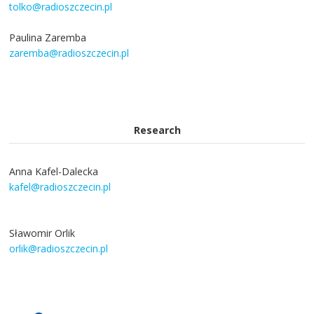
tolko@radioszczecin.pl
Paulina Zaremba
zaremba@radioszczecin.pl
Research
Anna Kafel-Dalecka
kafel@radioszczecin.pl
Sławomir Orlik
orlik@radioszczecin.pl