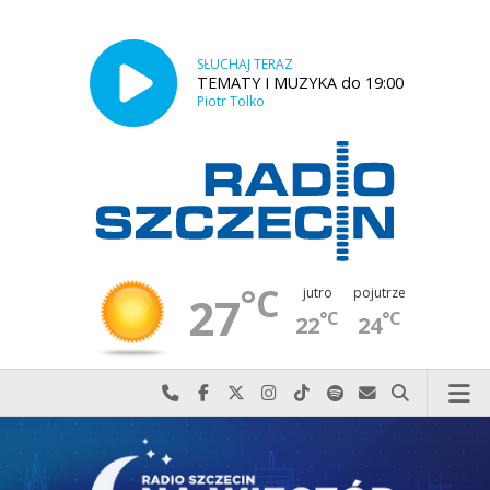
SŁUCHAJ TERAZ
TEMATY I MUZYKA do 19:00
Piotr Tolko
°C
jutro
pojutrze
27
°C
°C
22
24
Najlepiej po prostu do nas zadzwoń
Odwiedź nas na Facebook-u
Odwiedź nas na X
Odwiedź nas na Instagram-ie
Odwiedź nas na TikTok-u
Szukaj nas na Spotify
Wyślij do nas w
Szukaj