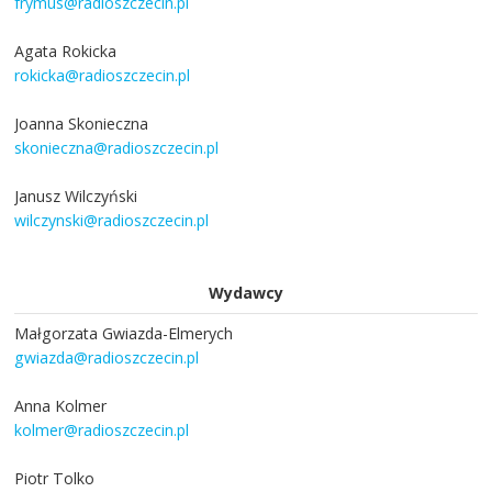
frymus@radioszczecin.pl
Agata Rokicka
rokicka@radioszczecin.pl
Joanna Skonieczna
skonieczna@radioszczecin.pl
Janusz Wilczyński
wilczynski@radioszczecin.pl
Wydawcy
Małgorzata Gwiazda-Elmerych
gwiazda@radioszczecin.pl
Anna Kolmer
kolmer@radioszczecin.pl
Piotr Tolko