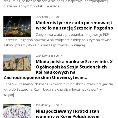
zrozumieli, że bez rozliczenia nie będzie naprawy Rzeczpospolitej" -
pisze na jednym z portali…
» więcej
2024-12-04, godz. 20:15
Modernistyczne cudo po renowacji
wróciło na stację Szczecin Pogodno
Zabytkowa wiata z przystanku kolejowego PKP
Szczecin-Pogodno powróciła na swoje stałe miejsce. Czym są dawne
zabytki przemysłowe dla naszego miasta?
» więcej
2024-12-04, godz. 20:14
Młoda polska nauka w Szczecinie. X
Ogólnopolska Sesja Studenckich
Kół Naukowych na
Zachodniopomorskim Uniwersytecie…
Ponad 70 studenckich kół naukowych z 21 polskich uczelni przyjedzie
jutro do Szczecina. Czym będą się chwalić młodzi naukowcy?
»
więcej
2024-12-04, godz. 20:13
Niespodziewany i krótki stan
wojenny w Korei Południowej