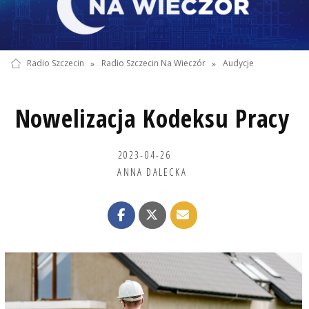
Radio Szczecin
»
Radio Szczecin Na Wieczór
»
Audycje
Nowelizacja Kodeksu Pracy
2023-04-26
ANNA DALECKA