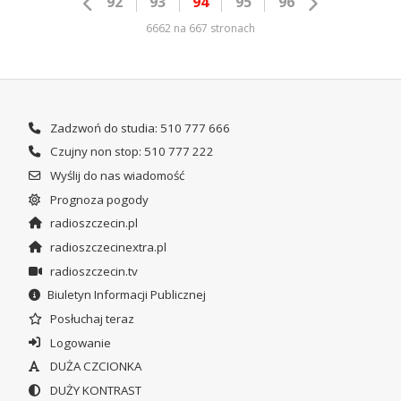
92
93
94
95
96
6662 na 667 stronach
Zadzwoń do studia: 510 777 666
Czujny non stop: 510 777 222
Wyślij do nas wiadomość
Prognoza pogody
radioszczecin.pl
radioszczecinextra.pl
radioszczecin.tv
Biuletyn Informacji Publicznej
Posłuchaj teraz
Logowanie
DUŻA CZCIONKA
DUŻY KONTRAST