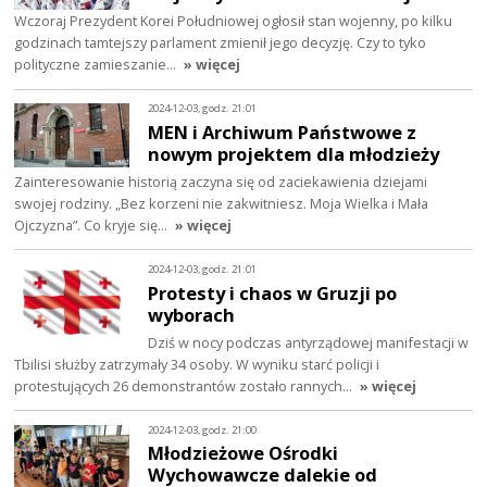
Wczoraj Prezydent Korei Południowej ogłosił stan wojenny, po kilku
godzinach tamtejszy parlament zmienił jego decyzję. Czy to tyko
polityczne zamieszanie…
» więcej
2024-12-03, godz. 21:01
MEN i Archiwum Państwowe z
nowym projektem dla młodzieży
Zainteresowanie historią zaczyna się od zaciekawienia dziejami
swojej rodziny. „Bez korzeni nie zakwitniesz. Moja Wielka i Mała
Ojczyzna”. Co kryje się…
» więcej
2024-12-03, godz. 21:01
Protesty i chaos w Gruzji po
wyborach
Dziś w nocy podczas antyrządowej manifestacji w
Tbilisi służby zatrzymały 34 osoby. W wyniku starć policji i
protestujących 26 demonstrantów zostało rannych…
» więcej
2024-12-03, godz. 21:00
Młodzieżowe Ośrodki
Wychowawcze dalekie od