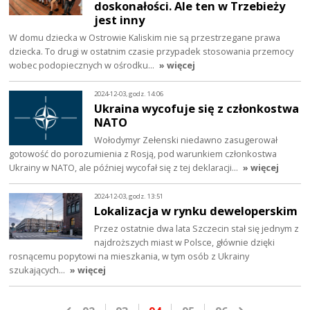
doskonałości. Ale ten w Trzebieży
jest inny
W domu dziecka w Ostrowie Kaliskim nie są przestrzegane prawa
dziecka. To drugi w ostatnim czasie przypadek stosowania przemocy
wobec podopiecznych w ośrodku…
» więcej
2024-12-03, godz. 14:06
Ukraina wycofuje się z członkostwa
NATO
Wołodymyr Zełenski niedawno zasugerował
gotowość do porozumienia z Rosją, pod warunkiem członkostwa
Ukrainy w NATO, ale później wycofał się z tej deklaracji…
» więcej
2024-12-03, godz. 13:51
Lokalizacja w rynku deweloperskim
Przez ostatnie dwa lata Szczecin stał się jednym z
najdroższych miast w Polsce, głównie dzięki
rosnącemu popytowi na mieszkania, w tym osób z Ukrainy
szukających…
» więcej