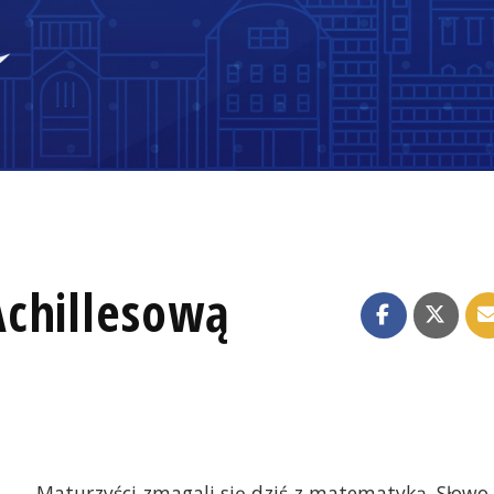
chillesową
Maturzyści zmagali się dziś z matematyką. Słowo