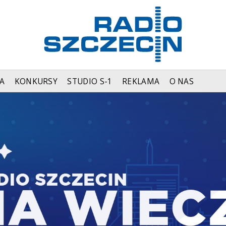
A
KONKURSY
STUDIO S-1
REKLAMA
O NAS