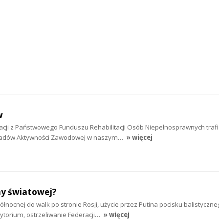
w
tacji z Państwowego Funduszu Rehabilitacji Osób Niepełnosprawnych trafi
kładów Aktywności Zawodowej w naszym…
» więcej
ny światowej?
ółnocnej do walk po stronie Rosji, użycie przez Putina pocisku balistyczn
ytorium, ostrzeliwanie Federacji…
» więcej