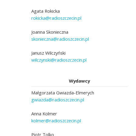
Agata Rokicka
rokicka@radioszczecin.pl
Joanna Skonieczna
skonieczna@radioszczecin.pl
Janusz Wilczyński
wilczynski@radioszczecin.pl
Wydawcy
Małgorzata Gwiazda-Elmerych
gwiazda@radioszczecin.pl
Anna Kolmer
kolmer@radioszczecin.pl
Piotr Tolko