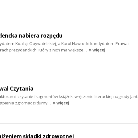
encka nabiera rozpędu
ydatem Koalicji Obywatelskiej, a Karol Nawrocki kandydatem Prawa i
rach prezydenckich. Który z nich ma większe…
» więcej
wal Czytania
ktorami, czytanie fragmentów książek, wręczenie literackiej nagrody Janta
ątpienia zgromadzi tłumy…
» więcej
niżeniem składki zdrowotnej