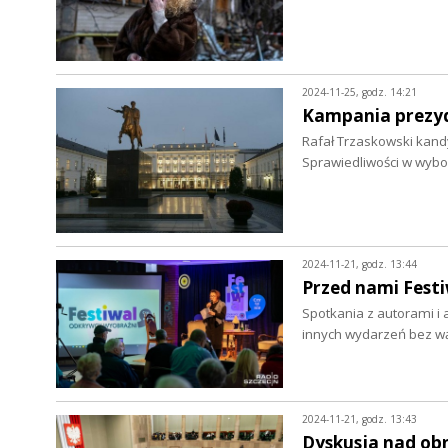
2024-11-25, godz. 14:21
Kampania prezyd
Rafał Trzaskowski kand
Sprawiedliwości w wybo
2024-11-21, godz. 13:44
Przed nami Festi
Spotkania z autorami i a
innych wydarzeń bez w
2024-11-21, godz. 13:43
Dyskusja nad ob