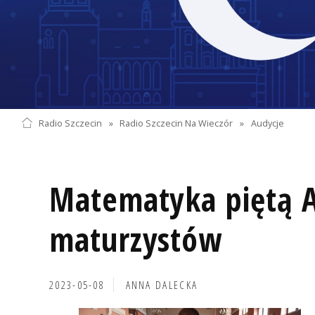
Radio Szczecin
»
Radio Szczecin Na Wieczór
»
Audycje
Matematyka piętą A
maturzystów
2023-05-08
ANNA DALECKA