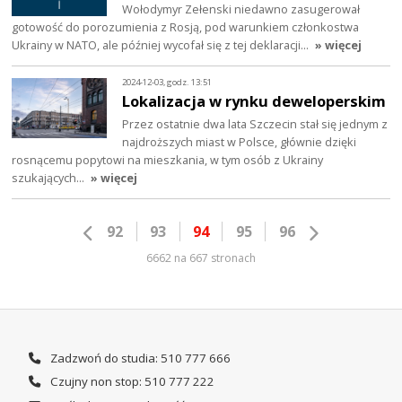
Wołodymyr Zełenski niedawno zasugerował
gotowość do porozumienia z Rosją, pod warunkiem członkostwa
Ukrainy w NATO, ale później wycofał się z tej deklaracji…
» więcej
2024-12-03, godz. 13:51
Lokalizacja w rynku deweloperskim
Przez ostatnie dwa lata Szczecin stał się jednym z
najdroższych miast w Polsce, głównie dzięki
rosnącemu popytowi na mieszkania, w tym osób z Ukrainy
szukających…
» więcej
92
93
94
95
96
6662 na 667 stronach
Zadzwoń do studia: 510 777 666
Czujny non stop: 510 777 222