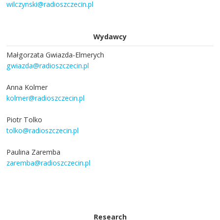
wilczynski@radioszczecin.pl
Wydawcy
Małgorzata Gwiazda-Elmerych
gwiazda@radioszczecin.pl
Anna Kolmer
kolmer@radioszczecin.pl
Piotr Tolko
tolko@radioszczecin.pl
Paulina Zaremba
zaremba@radioszczecin.pl
Research