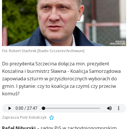
Fot. Robert Stachnik [Radio Szczecin/Archiwum]
Do prezydenta Szczecina dołącza min. prezydent
Koszalina i burmistrz Sławna - Koalicja Samorządowa
zapowiada szturm w przyszłorocznych wyborach do
gmin. I pytanie: czy to koalicja za czymś czy przeciw
komuś?
Zaprasza Piotr Kobalczyk
Rafał Niburski
– radny PiS w zachodniopomorskim