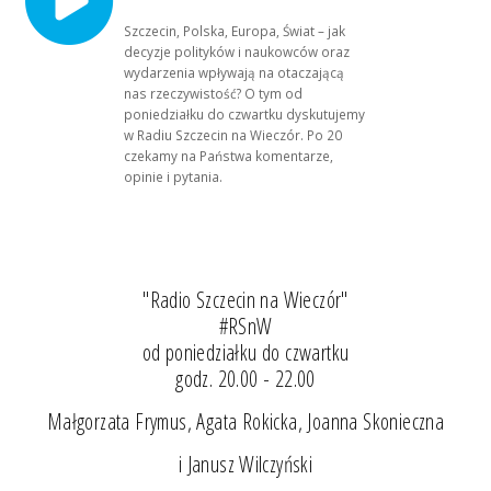
Szczecin, Polska, Europa, Świat – jak
decyzje polityków i naukowców oraz
wydarzenia wpływają na otaczającą
nas rzeczywistość? O tym od
poniedziałku do czwartku dyskutujemy
w Radiu Szczecin na Wieczór. Po 20
czekamy na Państwa komentarze,
opinie i pytania.
"Radio Szczecin na Wieczór"
#RSnW
od poniedziałku do czwartku
godz. 20.00 - 22.00
Małgorzata Frymus, Agata Rokicka, Joanna Skonieczna
i Janusz Wilczyński