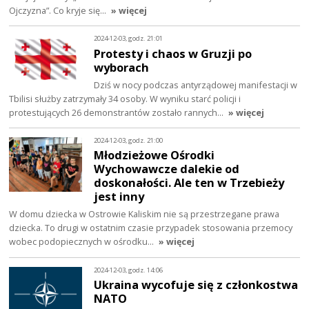
Ojczyzna”. Co kryje się…
» więcej
2024-12-03, godz. 21:01
Protesty i chaos w Gruzji po
wyborach
Dziś w nocy podczas antyrządowej manifestacji w
Tbilisi służby zatrzymały 34 osoby. W wyniku starć policji i
protestujących 26 demonstrantów zostało rannych…
» więcej
2024-12-03, godz. 21:00
Młodzieżowe Ośrodki
Wychowawcze dalekie od
doskonałości. Ale ten w Trzebieży
jest inny
W domu dziecka w Ostrowie Kaliskim nie są przestrzegane prawa
dziecka. To drugi w ostatnim czasie przypadek stosowania przemocy
wobec podopiecznych w ośrodku…
» więcej
2024-12-03, godz. 14:06
Ukraina wycofuje się z członkostwa
NATO