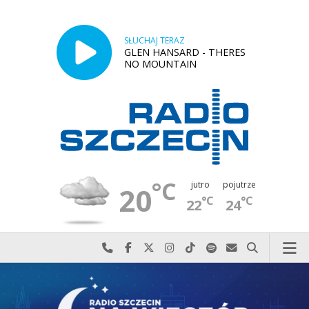
SŁUCHAJ TERAZ
GLEN HANSARD - THERES
NO MOUNTAIN
°C
jutro
pojutrze
20
°C
°C
22
24
Najlepiej po prostu do nas zadzwoń
Odwiedź nas na Facebook-u
Odwiedź nas na X
Odwiedź nas na Instagram-ie
Odwiedź nas na TikTok-u
Szukaj nas na Spotify
Wyślij do nas w
Szukaj