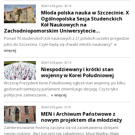
2024-12-04, godz. 20:14
Młoda polska nauka w Szczecinie. X
Ogólnopolska Sesja Studenckich
Kół Naukowych na
Zachodniopomorskim Uniwersytecie…
Ponad 70 studenckich kół naukowych z 21 polskich uczelni przyjedzie
jutro do Szczecina. Czym będą się chwalić młodzi naukowcy?
»
więcej
2024-12-04, godz. 20:13
Niespodziewany i krótki stan
wojenny w Korei Południowej
Wczoraj Prezydent Korei Południowej ogłosił stan wojenny, po kilku
godzinach tamtejszy parlament zmienił jego decyzję. Czy to tyko
polityczne zamieszanie…
» więcej
2024-12-03, godz. 21:01
MEN i Archiwum Państwowe z
nowym projektem dla młodzieży
Zainteresowanie historią zaczyna się od zaciekawienia dziejami
swojej rodziny. „Bez korzeni nie zakwitniesz. Moja Wielka i Mała