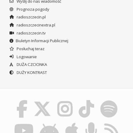
Wyślij do nas wiadomość
Prognoza pogody
radioszczecin.pl
radioszczecinextra.pl
radioszczecin.tv
Biuletyn Informacji Publicznej
Posłuchaj teraz
Logowanie
DUŻA CZCIONKA
DUŻY KONTRAST