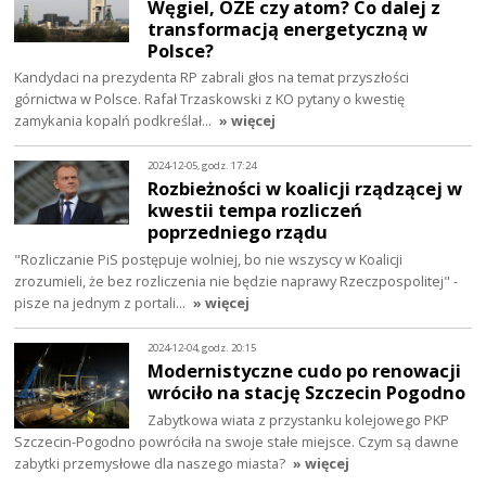
Węgiel, OZE czy atom? Co dalej z
transformacją energetyczną w
Polsce?
Kandydaci na prezydenta RP zabrali głos na temat przyszłości
górnictwa w Polsce. Rafał Trzaskowski z KO pytany o kwestię
zamykania kopalń podkreślał…
» więcej
2024-12-05, godz. 17:24
Rozbieżności w koalicji rządzącej w
kwestii tempa rozliczeń
poprzedniego rządu
"Rozliczanie PiS postępuje wolniej, bo nie wszyscy w Koalicji
zrozumieli, że bez rozliczenia nie będzie naprawy Rzeczpospolitej" -
pisze na jednym z portali…
» więcej
2024-12-04, godz. 20:15
Modernistyczne cudo po renowacji
wróciło na stację Szczecin Pogodno
Zabytkowa wiata z przystanku kolejowego PKP
Szczecin-Pogodno powróciła na swoje stałe miejsce. Czym są dawne
zabytki przemysłowe dla naszego miasta?
» więcej