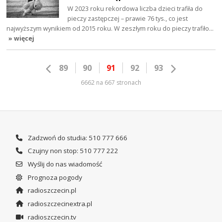
W 2023 roku rekordowa liczba dzieci trafiła do
pieczy zastępczej – prawie 76 tys., co jest
najwyższym wynikiem od 2015 roku. W zeszłym roku do pieczy trafiło…
» więcej
89
90
91
92
93
6662 na 667 stronach
Zadzwoń do studia: 510 777 666
Czujny non stop: 510 777 222
Wyślij do nas wiadomość
Prognoza pogody
radioszczecin.pl
radioszczecinextra.pl
radioszczecin.tv