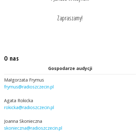
Zapraszamy!
O nas
Gospodarze audycji
Małgorzata Frymus
frymus@radioszczecin.pl
Agata Rokicka
rokicka@radioszczecin.pl
Joanna Skonieczna
skonieczna@radioszczecin.pl