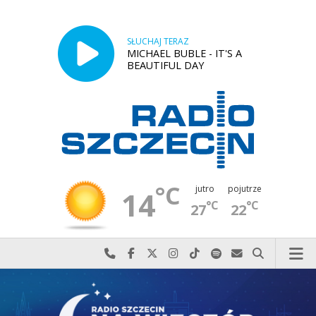
SŁUCHAJ TERAZ
MICHAEL BUBLE - IT'S A
BEAUTIFUL DAY
°C
jutro
pojutrze
14
°C
°C
27
22
Najlepiej po prostu do nas zadzwoń
Odwiedź nas na Facebook-u
Odwiedź nas na X
Odwiedź nas na Instagram-ie
Odwiedź nas na TikTok-u
Szukaj nas na Spotify
Wyślij do nas w
Szukaj