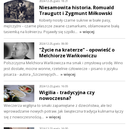
2024-12-25, godz. 18:21
Niesamowita historia. Romuald
Traugutt i Zygmunt Miłkowski
Kobiety nosiły czarne suknie w białe pasy,
mężczyźni – czarne płaszcze zwane czamarkami, oblamowane białą
tasiemką na kołnierzu. Pojawiły się szpilki…
» więcej
2024-12-25, godz. 06:00
"Życie na kraterze" - opowieść o
Melchiorze Wańkowiczu
Polszczyzna Melchiora Wańkowicza ma smak i zmysłową urodę. Wino
jest dostałe, mocne wonne, rzetelnie człowiecze – pisano o języku
pisarza - autora „Szczenięcych…
» więcej
2024-12-23, godz. 16:05
Wigilia - tradycyjna czy
nowoczesna?
Wieczerza wigilijna to smaki zapamiętane z dzieciństwa, ale też
wprowadzanie nowych potraw. Jak świąteczna tradycja kulinarna łączy
się z nowoczesnością…
» więcej
2024-12-23, godz. 16:00