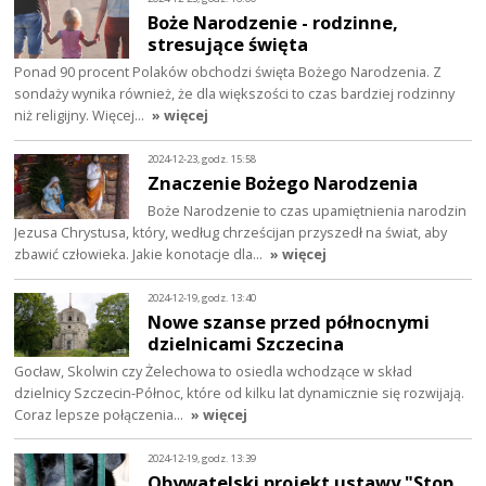
Boże Narodzenie - rodzinne,
stresujące święta
Ponad 90 procent Polaków obchodzi święta Bożego Narodzenia. Z
sondaży wynika również, że dla większości to czas bardziej rodzinny
niż religijny. Więcej…
» więcej
2024-12-23, godz. 15:58
Znaczenie Bożego Narodzenia
Boże Narodzenie to czas upamiętnienia narodzin
Jezusa Chrystusa, który, według chrześcijan przyszedł na świat, aby
zbawić człowieka. Jakie konotacje dla…
» więcej
2024-12-19, godz. 13:40
Nowe szanse przed północnymi
dzielnicami Szczecina
Gocław, Skolwin czy Żelechowa to osiedla wchodzące w skład
dzielnicy Szczecin-Północ, które od kilku lat dynamicznie się rozwijają.
Coraz lepsze połączenia…
» więcej
2024-12-19, godz. 13:39
Obywatelski projekt ustawy "Stop