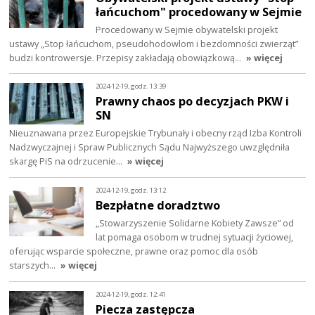
łańcuchom" procedowany w Sejmie
Procedowany w Sejmie obywatelski projekt
ustawy „Stop łańcuchom, pseudohodowlom i bezdomności zwierząt”
budzi kontrowersje. Przepisy zakładają obowiązkową…
» więcej
2024-12-19, godz. 13:39
Prawny chaos po decyzjach PKW i
SN
Nieuznawana przez Europejskie Trybunały i obecny rząd Izba Kontroli
Nadzwyczajnej i Spraw Publicznych Sądu Najwyższego uwzględniła
skargę PiS na odrzucenie…
» więcej
2024-12-19, godz. 13:12
Bezpłatne doradztwo
„Stowarzyszenie Solidarne Kobiety Zawsze” od
lat pomaga osobom w trudnej sytuacji życiowej,
oferując wsparcie społeczne, prawne oraz pomoc dla osób
starszych…
» więcej
2024-12-19, godz. 12:41
Piecza zastępcza