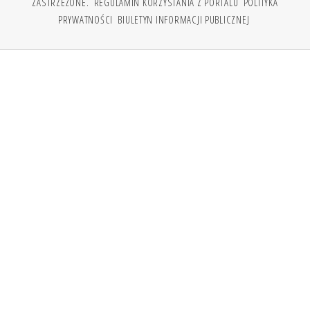
ZASTRZEŻONE.
REGULAMIN KORZYSTANIA Z PORTALU
POLITYKA
PRYWATNOŚCI
BIULETYN INFORMACJI PUBLICZNEJ