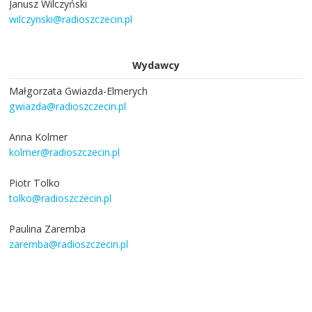
Janusz Wilczyński
wilczynski@radioszczecin.pl
Wydawcy
Małgorzata Gwiazda-Elmerych
gwiazda@radioszczecin.pl
Anna Kolmer
kolmer@radioszczecin.pl
Piotr Tolko
tolko@radioszczecin.pl
Paulina Zaremba
zaremba@radioszczecin.pl