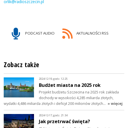
orlik@radioszczecin.pl
PODCAST AUDIO
AKTUALNOŚCI RSS
Zobacz także
2024-12-19, godz. 12:25
Budżet miasta na 2025 rok
Projekt budżetu Szczecina na 2025 rok zakłada
dochody w wysokości 4,285 miliarda złotych,
wydatki 4,486 miliarda złotych i deficyt 200 milionów złotych…
» więcej
2024-12-17, godz. 21:34
Jak przetrwać święta?