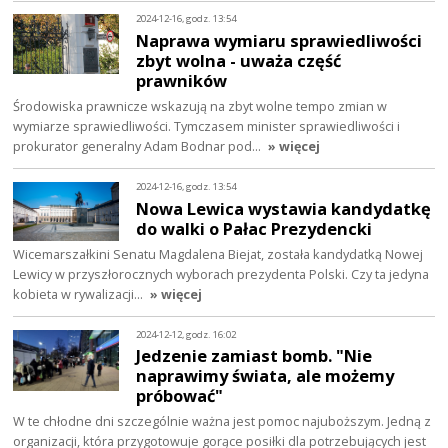
2024-12-16, godz. 13:54
Naprawa wymiaru sprawiedliwości
zbyt wolna - uważa część
prawników
Środowiska prawnicze wskazują na zbyt wolne tempo zmian w
wymiarze sprawiedliwości. Tymczasem minister sprawiedliwości i
prokurator generalny Adam Bodnar pod…
» więcej
2024-12-16, godz. 13:54
Nowa Lewica wystawia kandydatkę
do walki o Pałac Prezydencki
Wicemarszałkini Senatu Magdalena Biejat, została kandydatką Nowej
Lewicy w przyszłorocznych wyborach prezydenta Polski. Czy ta jedyna
kobieta w rywalizacji…
» więcej
2024-12-12, godz. 16:02
Jedzenie zamiast bomb. "Nie
naprawimy świata, ale możemy
próbować"
W te chłodne dni szczególnie ważna jest pomoc najuboższym. Jedną z
organizacji, która przygotowuje gorące posiłki dla potrzebujących jest