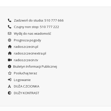
Zadzwoń do studia: 510 777 666
Czujny non stop: 510 777 222
Wyślij do nas wiadomość
Prognoza pogody
radioszczecin.pl
radioszczecinextra.pl
radioszczecin.tv
Biuletyn Informacji Publicznej
Posłuchaj teraz
Logowanie
DUŻA CZCIONKA
DUŻY KONTRAST