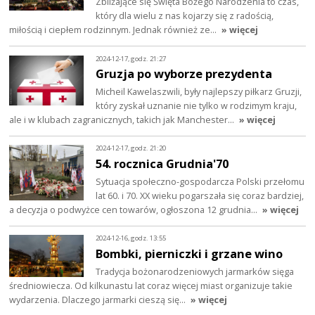
Zbliżające się Święta Bożego Narodzenia to czas,
który dla wielu z nas kojarzy się z radością,
miłością i ciepłem rodzinnym. Jednak również ze…
» więcej
2024-12-17, godz. 21:27
Gruzja po wyborze prezydenta
Micheil Kawelaszwili, były najlepszy piłkarz Gruzji,
który zyskał uznanie nie tylko w rodzimym kraju,
ale i w klubach zagranicznych, takich jak Manchester…
» więcej
2024-12-17, godz. 21:20
54. rocznica Grudnia'70
Sytuacja społeczno-gospodarcza Polski przełomu
lat 60. i 70. XX wieku pogarszała się coraz bardziej,
a decyzja o podwyżce cen towarów, ogłoszona 12 grudnia…
» więcej
2024-12-16, godz. 13:55
Bombki, pierniczki i grzane wino
Tradycja bożonarodzeniowych jarmarków sięga
średniowiecza. Od kilkunastu lat coraz więcej miast organizuje takie
wydarzenia. Dlaczego jarmarki cieszą się…
» więcej