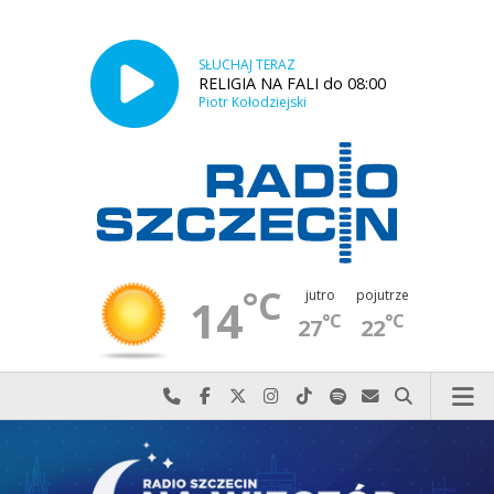
SŁUCHAJ TERAZ
RELIGIA NA FALI do 08:00
Piotr Kołodziejski
°C
jutro
pojutrze
14
°C
°C
27
22
Najlepiej po prostu do nas zadzwoń
Odwiedź nas na Facebook-u
Odwiedź nas na X
Odwiedź nas na Instagram-ie
Odwiedź nas na TikTok-u
Szukaj nas na Spotify
Wyślij do nas w
Szukaj