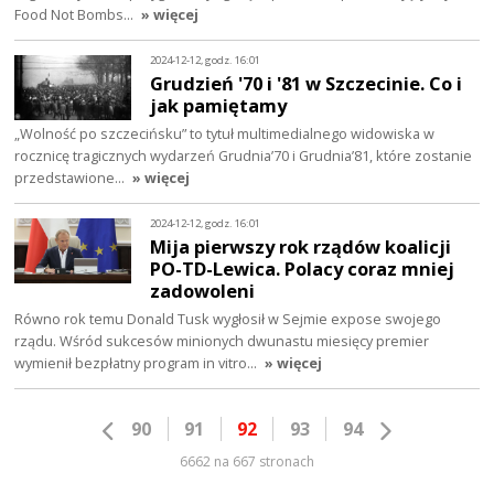
Food Not Bombs…
» więcej
2024-12-12, godz. 16:01
Grudzień '70 i '81 w Szczecinie. Co i
jak pamiętamy
„Wolność po szczecińsku” to tytuł multimedialnego widowiska w
rocznicę tragicznych wydarzeń Grudnia’70 i Grudnia’81, które zostanie
przedstawione…
» więcej
2024-12-12, godz. 16:01
Mija pierwszy rok rządów koalicji
PO-TD-Lewica. Polacy coraz mniej
zadowoleni
Równo rok temu Donald Tusk wygłosił w Sejmie expose swojego
rządu. Wśród sukcesów minionych dwunastu miesięcy premier
wymienił bezpłatny program in vitro…
» więcej
90
91
92
93
94
6662 na 667 stronach