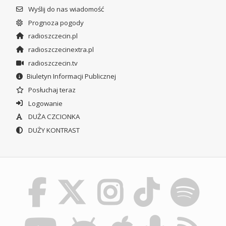
Wyślij do nas wiadomość
Prognoza pogody
radioszczecin.pl
radioszczecinextra.pl
radioszczecin.tv
Biuletyn Informacji Publicznej
Posłuchaj teraz
Logowanie
DUŻA CZCIONKA
DUŻY KONTRAST