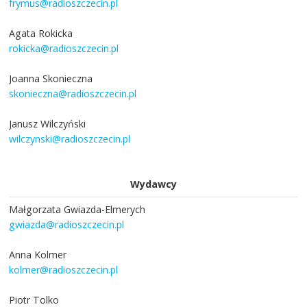
frymus@radioszczecin.pl
Agata Rokicka
rokicka@radioszczecin.pl
Joanna Skonieczna
skonieczna@radioszczecin.pl
Janusz Wilczyński
wilczynski@radioszczecin.pl
Wydawcy
Małgorzata Gwiazda-Elmerych
gwiazda@radioszczecin.pl
Anna Kolmer
kolmer@radioszczecin.pl
Piotr Tolko