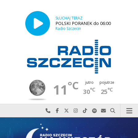
SŁUCHAJ TERAZ
POLSKI PORANEK do 06:00
Radio Szczecin
°C
jutro
pojutrze
11
°C
°C
30
25
Najlepiej po prostu do nas zadzwoń
Odwiedź nas na Facebook-u
Odwiedź nas na X
Odwiedź nas na Instagram-ie
Odwiedź nas na TikTok-u
Szukaj nas na Spotify
Wyślij do nas w
Szukaj