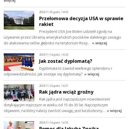
więcej
2024-11-18, godz. 14:03
Przełomowa decyzja USA w sprawie
rakiet
Prezydent USA Joe Biden udzielił zgody na
używanie przez Ukrainę amerykańskich pocisków dalekiego zasięgu
do atakowania celów głęboko na terytorium Rosji…
» więcej
2024-11-14, godz. 14:24
Jak zostać dyplomatą?
Dyplomata to zawód wielkiego splendoru i
odpowiedzialności. Jak zostaje się dyplomatą?
» więcej
2024-11-14, godz. 14:21
Rak jądra wciąż groźny
Rak jądra jest najczęstszym nowotworem
dotykającym mężczyzn w wieku od 15 do 35 lat. Najczęstszym
objawem, na który należy zwrócić uwagę, jest bezbolesny…
» więcej
2024-11-14, godz. 14:18
Pomoc dla Jakuba Znojka