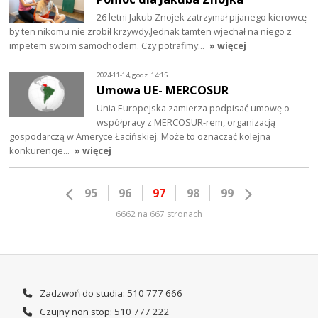
26 letni Jakub Znojek zatrzymał pijanego kierowcę
by ten nikomu nie zrobił krzywdy.Jednak tamten wjechał na niego z
impetem swoim samochodem. Czy potrafimy…
» więcej
2024-11-14, godz. 14:15
Umowa UE- MERCOSUR
Unia Europejska zamierza podpisać umowę o
współpracy z MERCOSUR-rem, organizacją
gospodarczą w Ameryce Łacińskiej. Może to oznaczać kolejna
konkurencje…
» więcej
95
96
97
98
99
6662 na 667 stronach
Zadzwoń do studia: 510 777 666
Czujny non stop: 510 777 222