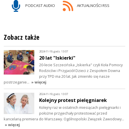
PODCAST AUDIO
AKTUALNOŚCI RSS
Zobacz także
2024-11-19, godz. 13:07
20 lat "Iskierki"
20-lecie Szczecińska „Iskierka" czyli Koła Pomocy
Rodziców i Przyjaciół Dzieci z Zespołem Downa
przy TPD ma 20 lat. Jak zmieniło się nasze
postrzeganie…
» więcej
2024-11-19, godz. 13:07
Kolejny protest pielęgniarek
Kolejny raz w ostatnich miesiącach pielęgniarki i
położne przyjechały protestować przed
kancelarią premiera do Warszawy. Ogólnopolski Związek Zawodowy…
» więcej