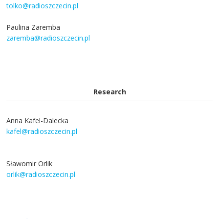
tolko@radioszczecin.pl
Paulina Zaremba
zaremba@radioszczecin.pl
Research
Anna Kafel-Dalecka
kafel@radioszczecin.pl
Sławomir Orlik
orlik@radioszczecin.pl