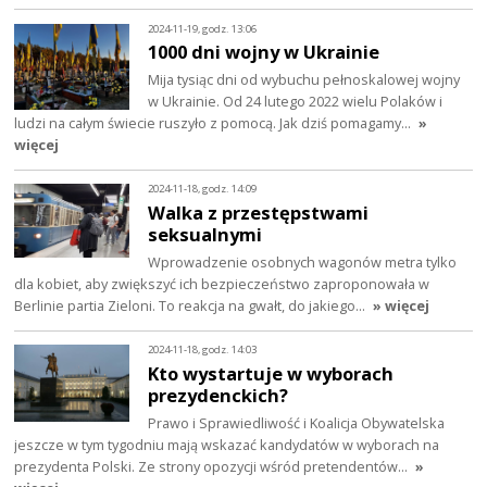
2024-11-19, godz. 13:06
1000 dni wojny w Ukrainie
Mija tysiąc dni od wybuchu pełnoskalowej wojny
w Ukrainie. Od 24 lutego 2022 wielu Polaków i
ludzi na całym świecie ruszyło z pomocą. Jak dziś pomagamy…
»
więcej
2024-11-18, godz. 14:09
Walka z przestępstwami
seksualnymi
Wprowadzenie osobnych wagonów metra tylko
dla kobiet, aby zwiększyć ich bezpieczeństwo zaproponowała w
Berlinie partia Zieloni. To reakcja na gwałt, do jakiego…
» więcej
2024-11-18, godz. 14:03
Kto wystartuje w wyborach
prezydenckich?
Prawo i Sprawiedliwość i Koalicja Obywatelska
jeszcze w tym tygodniu mają wskazać kandydatów w wyborach na
prezydenta Polski. Ze strony opozycji wśród pretendentów…
»