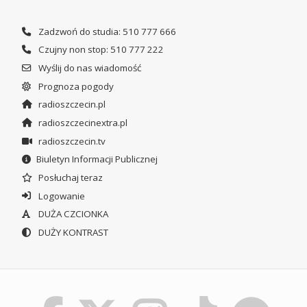
Zadzwoń do studia: 510 777 666
Czujny non stop: 510 777 222
Wyślij do nas wiadomość
Prognoza pogody
radioszczecin.pl
radioszczecinextra.pl
radioszczecin.tv
Biuletyn Informacji Publicznej
Posłuchaj teraz
Logowanie
DUŻA CZCIONKA
DUŻY KONTRAST