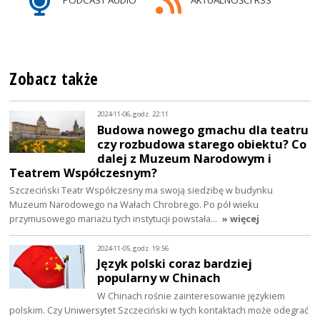
PODCAST AUDIO
AKTUALNOŚCI RSS
Zobacz także
2024-11-06, godz. 22:11
Budowa nowego gmachu dla teatru
czy rozbudowa starego obiektu? Co
dalej z Muzeum Narodowym i
Teatrem Współczesnym?
Szczeciński Teatr Współczesny ma swoją siedzibę w budynku
Muzeum Narodowego na Wałach Chrobrego. Po pół wieku
przymusowego mariażu tych instytucji powstała…
» więcej
2024-11-05, godz. 19:56
Język polski coraz bardziej
popularny w Chinach
W Chinach rośnie zainteresowanie językiem
polskim. Czy Uniwersytet Szczeciński w tych kontaktach może odegrać