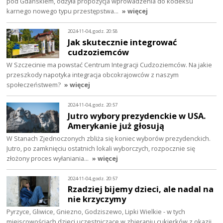
pod Gdańskiem, odżyła propozycja wprowadzenia do kodeksu
karnego nowego typu przestępstwa…
» więcej
2024-11-04, godz. 20:58
Jak skutecznie integrować
cudzoziemców
W Szczecinie ma powstać Centrum Integracji Cudzoziemców. Na jakie
przeszkody napotyka integracja obcokrajowców z naszym
społeczeństwem?
» więcej
2024-11-04, godz. 20:57
Jutro wybory prezydenckie w USA.
Amerykanie już głosują
W Stanach Zjednoczonych zbliża się koniec wyborów prezydenckich.
Jutro, po zamknięciu ostatnich lokali wyborczych, rozpocznie się
złożony proces wyłaniania…
» więcej
2024-11-04, godz. 20:57
Rzadziej bijemy dzieci, ale nadal na
nie krzyczymy
Pyrzyce, Gliwice, Gniezno, Godziszewo, Lipki Wielkie - w tych
miejscowościach dzieci uczestniczące w zbieraniu cukierków z okazji