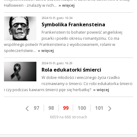
Halloween - znalazły w nich…
» więcej
2024-10-31, godz. 16:34
Symbolika Frankensteina
Frankenstein to bohater powieść angielskiej
pisarki i poetki okresu romantyzmu. Co ma
wspólnego potwór Frankensteina z wyobcowaniem, rolami w
społeczeństwie…
» więcej
2024-10-31, godz. 16:29
Rola edukatorki śmierci
W dobie młodości i wiecznego życia rzadko
rozmawiamy o śmierci. Co robi edukatorka śmierci
i czy podczas kawiarni śmierci pije się herbatkę?
» więcej
97
98
99
100
101
6659 na 666 stronach