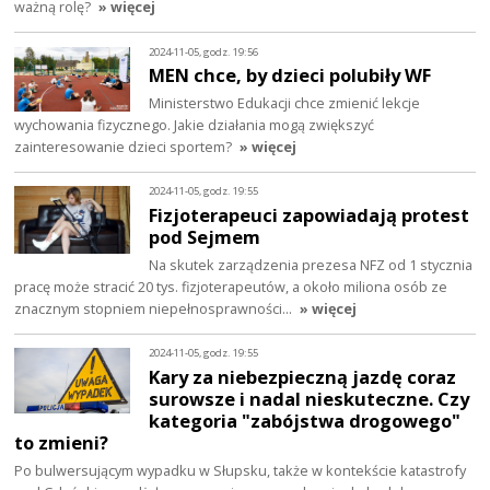
ważną rolę?
» więcej
2024-11-05, godz. 19:56
MEN chce, by dzieci polubiły WF
Ministerstwo Edukacji chce zmienić lekcje
wychowania fizycznego. Jakie działania mogą zwiększyć
zainteresowanie dzieci sportem?
» więcej
2024-11-05, godz. 19:55
Fizjoterapeuci zapowiadają protest
pod Sejmem
Na skutek zarządzenia prezesa NFZ od 1 stycznia
pracę może stracić 20 tys. fizjoterapeutów, a około miliona osób ze
znacznym stopniem niepełnosprawności…
» więcej
2024-11-05, godz. 19:55
Kary za niebezpieczną jazdę coraz
surowsze i nadal nieskuteczne. Czy
kategoria "zabójstwa drogowego"
to zmieni?
Po bulwersującym wypadku w Słupsku, także w kontekście katastrofy