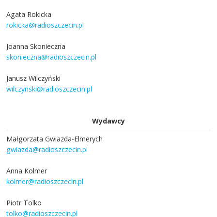
Agata Rokicka
rokicka@radioszczecin.pl
Joanna Skonieczna
skonieczna@radioszczecin.pl
Janusz Wilczyński
wilczynski@radioszczecin.pl
Wydawcy
Małgorzata Gwiazda-Elmerych
gwiazda@radioszczecin.pl
Anna Kolmer
kolmer@radioszczecin.pl
Piotr Tolko
tolko@radioszczecin.pl