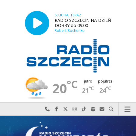
SŁUCHAJ TERAZ
RADIO SZCZECIN NA DZIEŃ
DOBRY do 09:00
Robert Bochenko
°C
jutro
pojutrze
20
°C
°C
21
24
Najlepiej po prostu do nas zadzwoń
Odwiedź nas na Facebook-u
Odwiedź nas na X
Odwiedź nas na Instagram-ie
Odwiedź nas na TikTok-u
Szukaj nas na Spotify
Wyślij do nas w
Szukaj