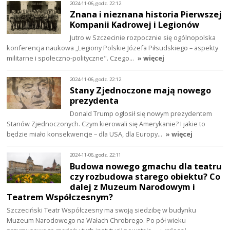
2024-11-06, godz. 22:12
Znana i nieznana historia Pierwszej
Kompanii Kadrowej i Legionów
Jutro w Szczecinie rozpocznie się ogólnopolska
konferencja naukowa „Legiony Polskie Józefa Piłsudskiego – aspekty
militarne i społeczno-polityczne". Czego…
» więcej
2024-11-06, godz. 22:12
Stany Zjednoczone mają nowego
prezydenta
Donald Trump ogłosił się nowym prezydentem
Stanów Zjednoczonych. Czym kierowali się Amerykanie? I jakie to
będzie miało konsekwencje – dla USA, dla Europy…
» więcej
2024-11-06, godz. 22:11
Budowa nowego gmachu dla teatru
czy rozbudowa starego obiektu? Co
dalej z Muzeum Narodowym i
Teatrem Współczesnym?
Szczeciński Teatr Współczesny ma swoją siedzibę w budynku
Muzeum Narodowego na Wałach Chrobrego. Po pół wieku