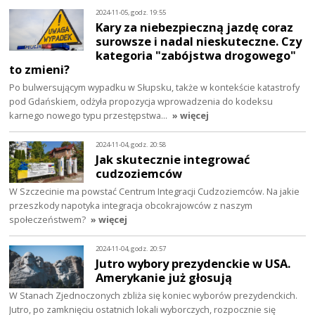
2024-11-05, godz. 19:55
Kary za niebezpieczną jazdę coraz
surowsze i nadal nieskuteczne. Czy
kategoria "zabójstwa drogowego"
to zmieni?
Po bulwersującym wypadku w Słupsku, także w kontekście katastrofy
pod Gdańskiem, odżyła propozycja wprowadzenia do kodeksu
karnego nowego typu przestępstwa…
» więcej
2024-11-04, godz. 20:58
Jak skutecznie integrować
cudzoziemców
W Szczecinie ma powstać Centrum Integracji Cudzoziemców. Na jakie
przeszkody napotyka integracja obcokrajowców z naszym
społeczeństwem?
» więcej
2024-11-04, godz. 20:57
Jutro wybory prezydenckie w USA.
Amerykanie już głosują
W Stanach Zjednoczonych zbliża się koniec wyborów prezydenckich.
Jutro, po zamknięciu ostatnich lokali wyborczych, rozpocznie się