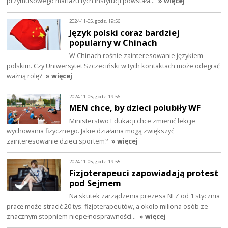
przymusowego mariażu tych instytucji powstała…
» więcej
2024-11-05, godz. 19:56
Język polski coraz bardziej
popularny w Chinach
W Chinach rośnie zainteresowanie językiem
polskim. Czy Uniwersytet Szczeciński w tych kontaktach może odegrać
ważną rolę?
» więcej
2024-11-05, godz. 19:56
MEN chce, by dzieci polubiły WF
Ministerstwo Edukacji chce zmienić lekcje
wychowania fizycznego. Jakie działania mogą zwiększyć
zainteresowanie dzieci sportem?
» więcej
2024-11-05, godz. 19:55
Fizjoterapeuci zapowiadają protest
pod Sejmem
Na skutek zarządzenia prezesa NFZ od 1 stycznia
pracę może stracić 20 tys. fizjoterapeutów, a około miliona osób ze
znacznym stopniem niepełnosprawności…
» więcej