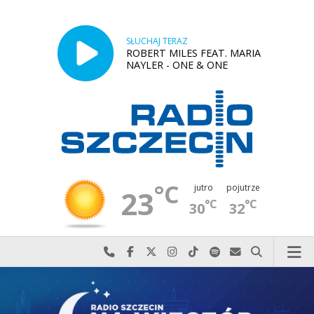
SŁUCHAJ TERAZ
ROBERT MILES FEAT. MARIA
NAYLER - ONE & ONE
°C
jutro
pojutrze
23
°C
°C
30
32
Najlepiej po prostu do nas zadzwoń
Odwiedź nas na Facebook-u
Odwiedź nas na X
Odwiedź nas na Instagram-ie
Odwiedź nas na TikTok-u
Szukaj nas na Spotify
Wyślij do nas w
Szukaj