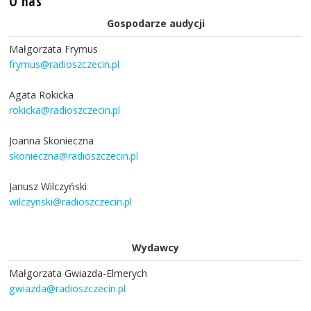
O nas
Gospodarze audycji
Małgorzata Frymus
frymus@radioszczecin.pl
Agata Rokicka
rokicka@radioszczecin.pl
Joanna Skonieczna
skonieczna@radioszczecin.pl
Janusz Wilczyński
wilczynski@radioszczecin.pl
Wydawcy
Małgorzata Gwiazda-Elmerych
gwiazda@radioszczecin.pl