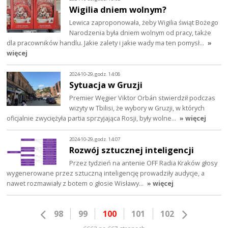
Wigilia dniem wolnym?
Lewica zaproponowała, żeby Wigilia świąt Bożego
Narodzenia była dniem wolnym od pracy, także
dla pracowników handlu. Jakie zalety i jakie wady ma ten pomysł…
»
więcej
2024-10-29, godz. 14:08
Sytuacja w Gruzji
Premier Węgier Viktor Orbán stwierdził podczas
wizyty w Tbilisi, że wybory w Gruzji, w których
oficjalnie zwyciężyła partia sprzyjająca Rosji, były wolne…
» więcej
2024-10-29, godz. 14:07
Rozwój sztucznej inteligencji
Przez tydzień na antenie OFF Radia Kraków głosy
wygenerowane przez sztuczną inteligencję prowadziły audycje, a
nawet rozmawiały z botem o głosie Wisławy…
» więcej
98
99
100
101
102