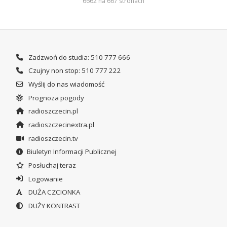
6662 na 667 stronach
Zadzwoń do studia: 510 777 666
Czujny non stop: 510 777 222
Wyślij do nas wiadomość
Prognoza pogody
radioszczecin.pl
radioszczecinextra.pl
radioszczecin.tv
Biuletyn Informacji Publicznej
Posłuchaj teraz
Logowanie
DUŻA CZCIONKA
DUŻY KONTRAST