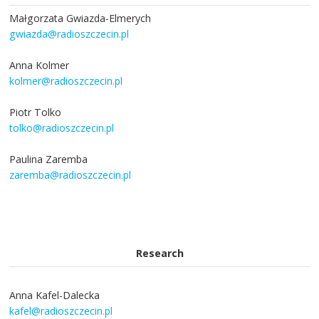
Małgorzata Gwiazda-Elmerych
gwiazda@radioszczecin.pl
Anna Kolmer
kolmer@radioszczecin.pl
Piotr Tolko
tolko@radioszczecin.pl
Paulina Zaremba
zaremba@radioszczecin.pl
Research
Anna Kafel-Dalecka
kafel@radioszczecin.pl