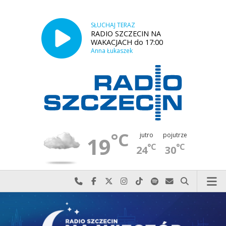
SŁUCHAJ TERAZ
RADIO SZCZECIN NA
WAKACJACH do 17:00
Anna Łukaszek
°C
jutro
pojutrze
19
°C
°C
24
30
Najlepiej po prostu do nas zadzwoń
Odwiedź nas na Facebook-u
Odwiedź nas na X
Odwiedź nas na Instagram-ie
Odwiedź nas na TikTok-u
Szukaj nas na Spotify
Wyślij do nas w
Szukaj