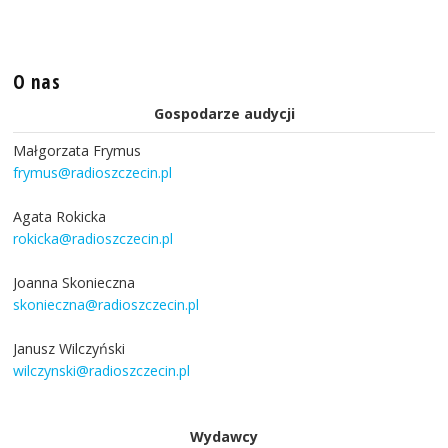
O nas
Gospodarze audycji
Małgorzata Frymus
frymus@radioszczecin.pl
Agata Rokicka
rokicka@radioszczecin.pl
Joanna Skonieczna
skonieczna@radioszczecin.pl
Janusz Wilczyński
wilczynski@radioszczecin.pl
Wydawcy