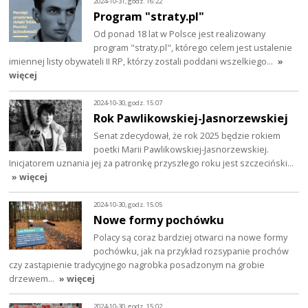
2024-10-31, godz. 16:22
Program "straty.pl"
Od ponad 18 lat w Polsce jest realizowany
program "straty.pl", którego celem jest ustalenie
imiennej listy obywateli II RP, którzy zostali poddani wszelkiego…
»
więcej
2024-10-30, godz. 15:07
Rok Pawlikowskiej-Jasnorzewskiej
Senat zdecydował, że rok 2025 będzie rokiem
poetki Marii Pawlikowskiej-Jasnorzewskiej.
Inicjatorem uznania jej za patronkę przyszłego roku jest szczeciński…
» więcej
2024-10-30, godz. 15:05
Nowe formy pochówku
Polacy są coraz bardziej otwarci na nowe formy
pochówku, jak na przykład rozsypanie prochów
czy zastąpienie tradycyjnego nagrobka posadzonym na grobie
drzewem…
» więcej
2024-10-30, godz. 15:02