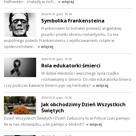
Halloween - znalazły w nich…
» więcej
2024-10-31, godz. 16:34
Symbolika Frankensteina
Frankenstein to bohater powieść angielskiej
pisarki i poetki okresu romantyzmu. Co ma
wspólnego potwór Frankensteina z wyobcowaniem, rolami w
społeczeństwie…
» więcej
2024-10-31, godz. 16:29
Rola edukatorki śmierci
W dobie młodości i wiecznego życia rzadko
rozmawiamy o śmierci. Co robi edukatorka śmierci
i czy podczas kawiarni śmierci pije się herbatkę?
» więcej
2024-10-31, godz. 16:26
Jak obchodzimy Dzień Wszystkich
Świętych
Dzień Wszystkich Świętych i Dzień Zaduszny to w Polsce czas pamięci.
Ile w nas obowiązku, a ile pamięci o bliskich?
» więcej