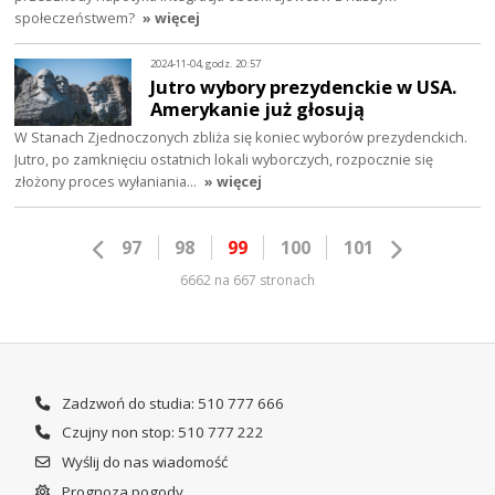
społeczeństwem?
» więcej
2024-11-04, godz. 20:57
Jutro wybory prezydenckie w USA.
Amerykanie już głosują
W Stanach Zjednoczonych zbliża się koniec wyborów prezydenckich.
Jutro, po zamknięciu ostatnich lokali wyborczych, rozpocznie się
złożony proces wyłaniania…
» więcej
97
98
99
100
101
6662 na 667 stronach
Zadzwoń do studia: 510 777 666
Czujny non stop: 510 777 222
Wyślij do nas wiadomość
Prognoza pogody