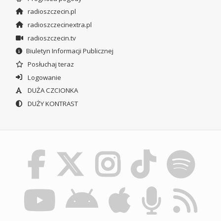
radioszczecin.pl
radioszczecinextra.pl
radioszczecin.tv
Biuletyn Informacji Publicznej
Posłuchaj teraz
Logowanie
DUŻA CZCIONKA
DUŻY KONTRAST