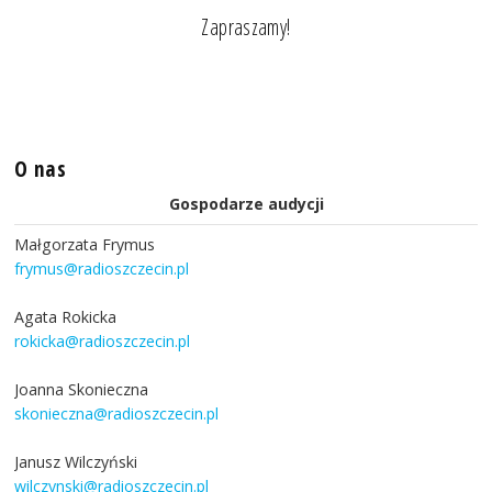
Zapraszamy!
O nas
Gospodarze audycji
Małgorzata Frymus
frymus@radioszczecin.pl
Agata Rokicka
rokicka@radioszczecin.pl
Joanna Skonieczna
skonieczna@radioszczecin.pl
Janusz Wilczyński
wilczynski@radioszczecin.pl