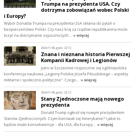
Trumpa na prezydenta USA. Czy
dotrzyma zobowiązań wobec Polski
i Europy?
Wybór Donalda Trumpa na prezydenta USA skłania do pytań o
bezpieczeństwo Polski. Czy nasz kraj za rządów republikanina może
liczyć na dotrzymanie sojuszniczych…
» więcej
2024-11-06, godz. 22:12
Znana i nieznana historia Pierwszej
Kompanii Kadrowej i Legionów
Jutro w Szczecinie rozpocznie się ogólnopolska
konferencja naukowa „Legiony Polskie Józefa Piłsudskiego – aspekty
militarne i społeczno-polityczne". Czego…
» więcej
2024-11-06, godz. 22:12
Stany Zjednoczone mają nowego
prezydenta
Donald Trump ogłosił się nowym prezydentem
Stanów Zjednoczonych. Czym kierowali się Amerykanie? I jakie to
będzie miało konsekwencje – dla USA, dla Europy…
» więcej