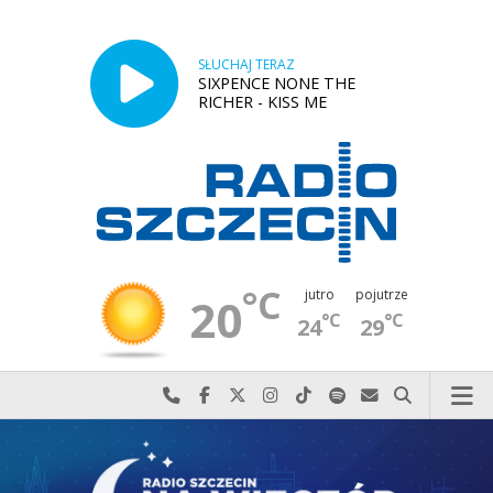
SŁUCHAJ TERAZ
SIXPENCE NONE THE
RICHER - KISS ME
°C
jutro
pojutrze
20
°C
°C
24
29
Najlepiej po prostu do nas zadzwoń
Odwiedź nas na Facebook-u
Odwiedź nas na X
Odwiedź nas na Instagram-ie
Odwiedź nas na TikTok-u
Szukaj nas na Spotify
Wyślij do nas w
Szukaj