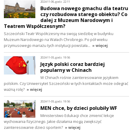
2024-11-06, godz. 22:11
Budowa nowego gmachu dla teatru
czy rozbudowa starego obiektu? Co
dalej z Muzeum Narodowym i
Teatrem Współczesnym?
Szczeciński Teatr Współczesny ma swoją siedzibę w budynku
Muzeum Narodowego na Wałach Chrobrego. Po pół wieku
przymusowego mariażu tych instytucji powstała…
» więcej
2024-11-05, godz. 19:56
Język polski coraz bardziej
popularny w Chinach
W Chinach rośnie zainteresowanie językiem
polskim. Czy Uniwersytet Szczeciński w tych kontaktach może odegrać
ważną rolę?
» więcej
2024-11-05, godz. 19:56
MEN chce, by dzieci polubiły WF
Ministerstwo Edukacji chce zmienić lekcje
wychowania fizycznego. Jakie działania mogą zwiększyć
zainteresowanie dzieci sportem?
» więcej