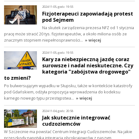
2024-11-05, godz. 19:55
Fizjoterapeuci zapowiadają protest
pod Sejmem
Na skutek zarządzenia prezesa NFZ od 1 stycznia
pracę może stracić 20 tys. fizjoterapeutów, a około miliona osób ze
znacznym stopniem niepełnosprawności…
» więcej
2024-11-05, godz. 19:55
Kary za niebezpieczną jazdę coraz
surowsze i nadal nieskuteczne. Czy
kategoria "zabójstwa drogowego"
to zmieni?
Po bulwersującym wypadku w Słupsku, także w kontekście katastrofy
pod Gdańskiem, odżyła propozycja wprowadzenia do kodeksu
karnego nowego typu przestępstwa…
» więcej
2024-11-04, godz. 20:58
Jak skutecznie integrować
cudzoziemców
W Szczecinie ma powstać Centrum Integracji Cudzoziemców. Na jakie
przeszkody napotyka integracja obcokrajowców z naszym