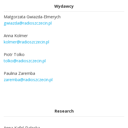
Wydawcy
Małgorzata Gwiazda-Elmerych
gwiazda@radioszczecin.pl
Anna Kolmer
kolmer@radioszczecin.pl
Piotr Tolko
tolko@radioszczecin.pl
Paulina Zaremba
zaremba@radioszczecin.pl
Research
Anna Kafel-Dalecka