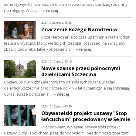
sondaży wynika również, że dla większości to czas bardziej rodzinny
niż religijny. Więcej…
» więcej
2024-12-23, godz. 15:58
Znaczenie Bożego Narodzenia
Boże Narodzenie to czas upamiętnienia narodzin
Jezusa Chrystusa, który, według chrześcijan przyszedł na świat, aby
zbawić człowieka. Jakie konotacje dla…
» więcej
2024-12-19, godz. 13:40
Nowe szanse przed północnymi
dzielnicami Szczecina
Gocław, Skolwin czy Żelechowa to osiedla wchodzące w skład
dzielnicy Szczecin-Północ, które od kilku lat dynamicznie się rozwijają.
Coraz lepsze połączenia…
» więcej
2024-12-19, godz. 13:39
Obywatelski projekt ustawy "Stop
łańcuchom" procedowany w Sejmie
Procedowany w Sejmie obywatelski projekt
ustawy „Stop łańcuchom, pseudohodowlom i bezdomności zwierząt”