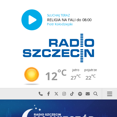
SŁUCHAJ TERAZ
RELIGIA NA FALI do 08:00
Piotr Kołodziejski
°C
jutro
pojutrze
12
°C
°C
27
22
Najlepiej po prostu do nas zadzwoń
Odwiedź nas na Facebook-u
Odwiedź nas na X
Odwiedź nas na Instagram-ie
Odwiedź nas na TikTok-u
Szukaj nas na Spotify
Wyślij do nas w
Szukaj