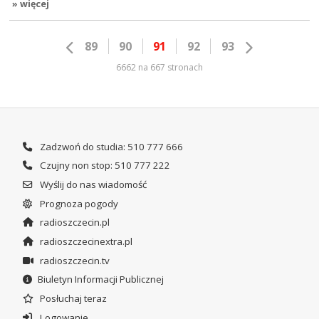
» więcej
89
90
91
92
93
6662 na 667 stronach
Zadzwoń do studia: 510 777 666
Czujny non stop: 510 777 222
Wyślij do nas wiadomość
Prognoza pogody
radioszczecin.pl
radioszczecinextra.pl
radioszczecin.tv
Biuletyn Informacji Publicznej
Posłuchaj teraz
Logowanie