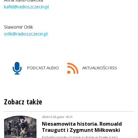
kafel@radioszczecin.pl
Sławomir Orlik
orlik@radioszczecin.pl
PODCAST AUDIO
AKTUALNOŚCI RSS
Zobacz także
2024-12-25, godz. 18:21
Niesamowita historia. Romuald
Traugutt i Zygmunt Miłkowski
Kobiety nosiły czarne suknie w białe pasy,