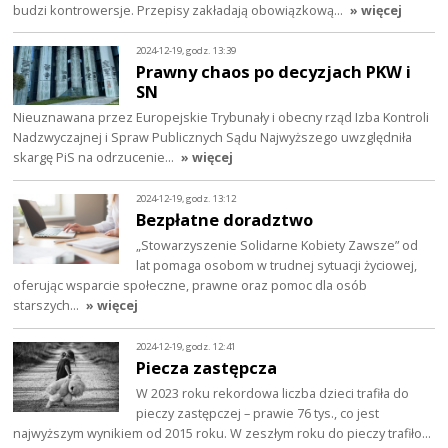
budzi kontrowersje. Przepisy zakładają obowiązkową…
» więcej
2024-12-19, godz. 13:39
Prawny chaos po decyzjach PKW i
SN
Nieuznawana przez Europejskie Trybunały i obecny rząd Izba Kontroli
Nadzwyczajnej i Spraw Publicznych Sądu Najwyższego uwzględniła
skargę PiS na odrzucenie…
» więcej
2024-12-19, godz. 13:12
Bezpłatne doradztwo
„Stowarzyszenie Solidarne Kobiety Zawsze” od
lat pomaga osobom w trudnej sytuacji życiowej,
oferując wsparcie społeczne, prawne oraz pomoc dla osób
starszych…
» więcej
2024-12-19, godz. 12:41
Piecza zastępcza
W 2023 roku rekordowa liczba dzieci trafiła do
pieczy zastępczej – prawie 76 tys., co jest
najwyższym wynikiem od 2015 roku. W zeszłym roku do pieczy trafiło…