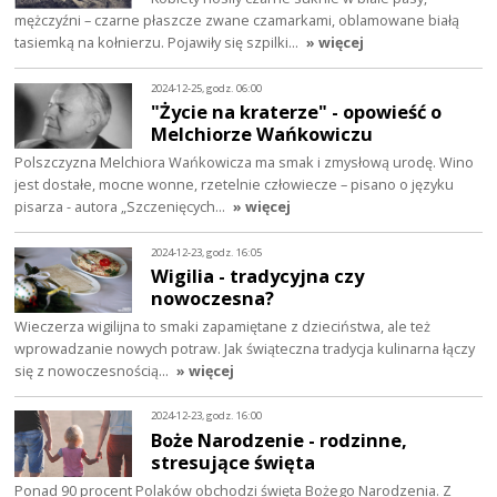
mężczyźni – czarne płaszcze zwane czamarkami, oblamowane białą
tasiemką na kołnierzu. Pojawiły się szpilki…
» więcej
2024-12-25, godz. 06:00
"Życie na kraterze" - opowieść o
Melchiorze Wańkowiczu
Polszczyzna Melchiora Wańkowicza ma smak i zmysłową urodę. Wino
jest dostałe, mocne wonne, rzetelnie człowiecze – pisano o języku
pisarza - autora „Szczenięcych…
» więcej
2024-12-23, godz. 16:05
Wigilia - tradycyjna czy
nowoczesna?
Wieczerza wigilijna to smaki zapamiętane z dzieciństwa, ale też
wprowadzanie nowych potraw. Jak świąteczna tradycja kulinarna łączy
się z nowoczesnością…
» więcej
2024-12-23, godz. 16:00
Boże Narodzenie - rodzinne,
stresujące święta
Ponad 90 procent Polaków obchodzi święta Bożego Narodzenia. Z