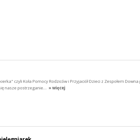
skierka" czyli Koła Pomocy Rodziców i Przyjaciół Dzieci z Zespołem Downa
 się nasze postrzeganie…
» więcej
pielęgniarek