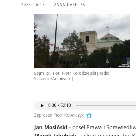
2023-06-13
ANNA DALECKA
Sejm RP. Fot. Piotr Kołodziejski [Radio
Szczecin/Archiwum]
Zaprasza Piotr Kobalczyk
Jan Mosiński
- poseł Prawa i Sprawiedli
Marek Jakubiak
- sekretarz generalny K