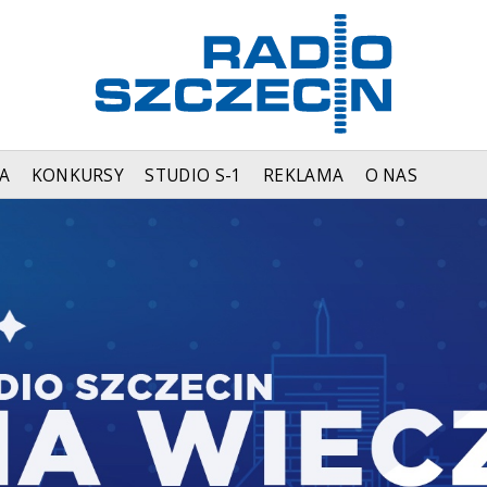
A
KONKURSY
STUDIO S-1
REKLAMA
O NAS