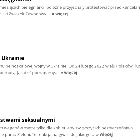
 miesiącach pielęgniarki i położne przyjechały protestować przed kancelar
olski Związek Zawodowy…
» więcej
 Ukrainie
chu pełnoskalowej wojny w Ukrainie. Od 24 lutego 2022 wielu Polaków i lu
 z pomocą. Jak dziś pomagamy…
» więcej
pstwami seksualnymi
wagonów metra tylko dla kobiet, aby zwiększyć ich bezpieczeństwo
e partia Zieloni. To reakcja na gwałt, do jakiego…
» więcej