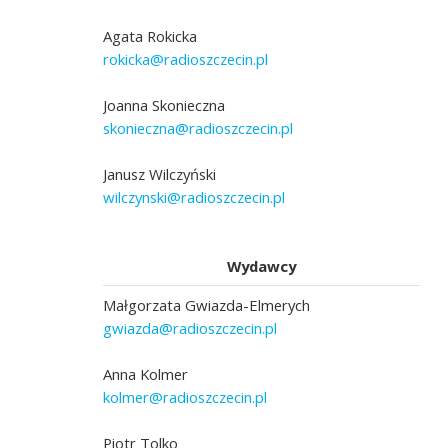
Agata Rokicka
rokicka@radioszczecin.pl
Joanna Skonieczna
skonieczna@radioszczecin.pl
Janusz Wilczyński
wilczynski@radioszczecin.pl
Wydawcy
Małgorzata Gwiazda-Elmerych
gwiazda@radioszczecin.pl
Anna Kolmer
kolmer@radioszczecin.pl
Piotr Tolko