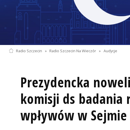
Radio Szczecin
»
Radio Szczecin Na Wieczór
»
Audycje
Prezydencka noweli
komisji ds badania 
wpływów w Sejmie