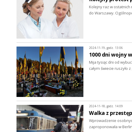
Kolejny raz w ostatnich
do Warszawy. Ogólnop
2024-11-19, godz. 13:06
1000 dni wojny w
Mija tysiąc dni od wybu
całym świecie ruszyło
2024-11-18, godz. 14:09
Walka z przestę
Wprowadzenie osobnych 
zaproponowała w Berlini