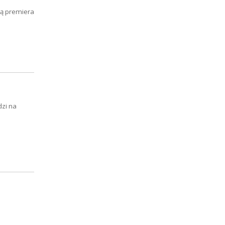
ią premiera
dzi na