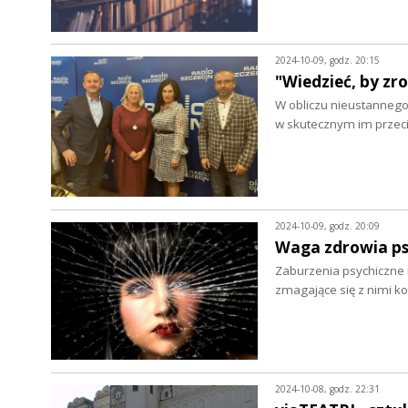
2024-10-09, godz. 20:15
"Wiedzieć, by zr
W obliczu nieustanneg
w skutecznym im przec
2024-10-09, godz. 20:09
Waga zdrowia ps
Zaburzenia psychiczne 
zmagające się z nimi k
2024-10-08, godz. 22:31