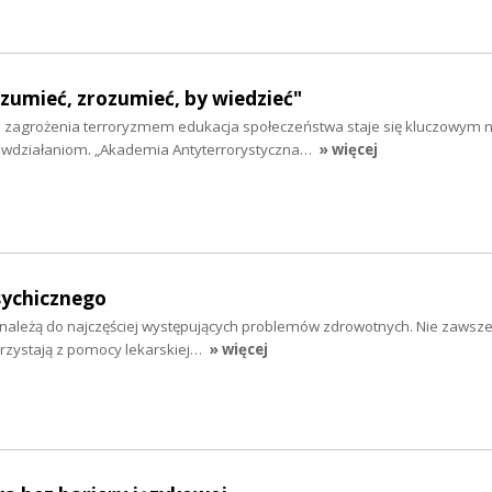
ozumieć, zrozumieć, by wiedzieć"
o zagrożenia terroryzmem edukacja społeczeństwa staje się kluczowym 
iwdziałaniom. „Akademia Antyterrorystyczna…
» więcej
ychicznego
należą do najczęściej występujących problemów zdrowotnych. Nie zawsz
orzystają z pomocy lekarskiej…
» więcej