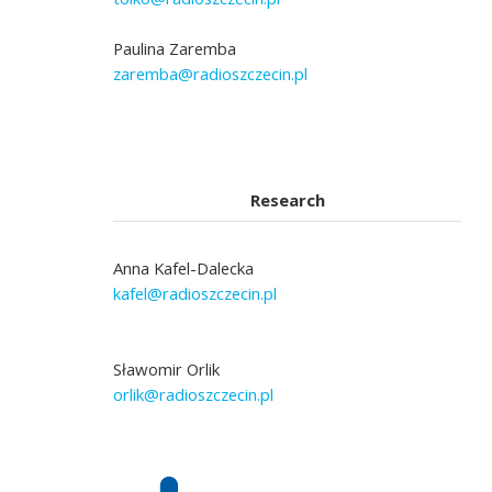
Paulina Zaremba
zaremba@radioszczecin.pl
Research
Anna Kafel-Dalecka
kafel@radioszczecin.pl
Sławomir Orlik
orlik@radioszczecin.pl