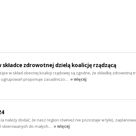
 składce zdrowotnej dzielą koalicję rządzącą
ące w skład obecnej koalicji rządowej są zgodne, że składkę zdrowotną t
 z ugrupowań proponuje zasadniczo…
» więcej
24
e, (a należy dodać, że nasz region również nie pozostaje w tyle), zaplanow
ń skierowanych do małych…
» więcej