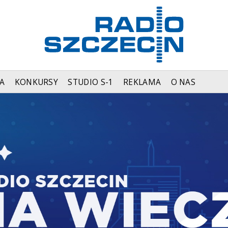
A
KONKURSY
STUDIO S-1
REKLAMA
O NAS