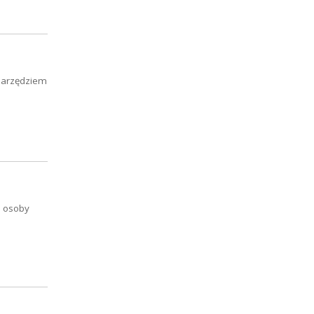
narzędziem
e osoby