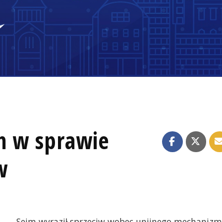
m w sprawie
w
Sejm wyraził sprzeciw wobec unijnego mechaniz