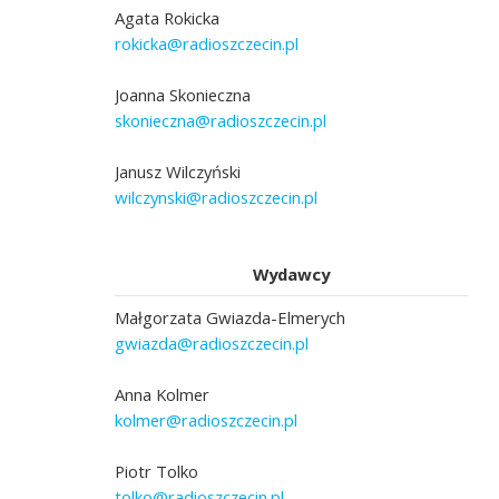
Agata Rokicka
rokicka@radioszczecin.pl
Joanna Skonieczna
skonieczna@radioszczecin.pl
Janusz Wilczyński
wilczynski@radioszczecin.pl
Wydawcy
Małgorzata Gwiazda-Elmerych
gwiazda@radioszczecin.pl
Anna Kolmer
kolmer@radioszczecin.pl
Piotr Tolko
tolko@radioszczecin.pl