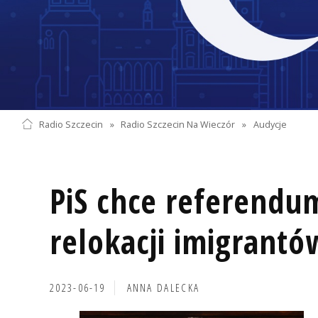
Radio Szczecin
»
Radio Szczecin Na Wieczór
»
Audycje
PiS chce referendu
relokacji imigrantó
2023-06-19
ANNA DALECKA