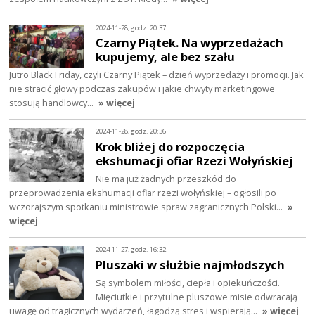
2024-11-28, godz. 20:37
Czarny Piątek. Na wyprzedażach
kupujemy, ale bez szału
Jutro Black Friday, czyli Czarny Piątek – dzień wyprzedaży i promocji. Jak
nie stracić głowy podczas zakupów i jakie chwyty marketingowe
stosują handlowcy…
» więcej
2024-11-28, godz. 20:36
Krok bliżej do rozpoczęcia
ekshumacji ofiar Rzezi Wołyńskiej
Nie ma już żadnych przeszkód do
przeprowadzenia ekshumacji ofiar rzezi wołyńskiej – ogłosili po
wczorajszym spotkaniu ministrowie spraw zagranicznych Polski…
»
więcej
2024-11-27, godz. 16:32
Pluszaki w służbie najmłodszych
Są symbolem miłości, ciepła i opiekuńczości.
Mięciutkie i przytulne pluszowe misie odwracają
uwagę od tragicznych wydarzeń, łagodzą stres i wspierają…
» więcej