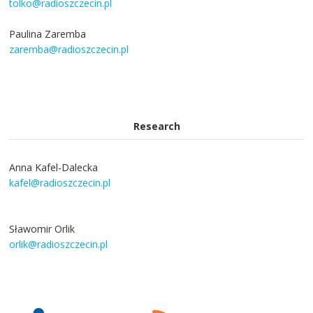
tolko@radioszczecin.pl
Paulina Zaremba
zaremba@radioszczecin.pl
Research
Anna Kafel-Dalecka
kafel@radioszczecin.pl
Sławomir Orlik
orlik@radioszczecin.pl