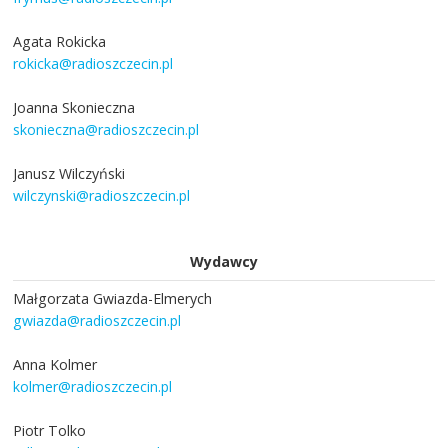
Agata Rokicka
rokicka@radioszczecin.pl
Joanna Skonieczna
skonieczna@radioszczecin.pl
Janusz Wilczyński
wilczynski@radioszczecin.pl
Wydawcy
Małgorzata Gwiazda-Elmerych
gwiazda@radioszczecin.pl
Anna Kolmer
kolmer@radioszczecin.pl
Piotr Tolko