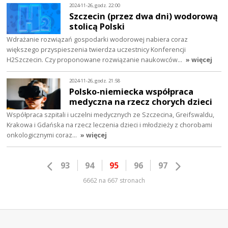
2024-11-26, godz. 22:00
Szczecin (przez dwa dni) wodorową
stolicą Polski
Wdrażanie rozwiązań gospodarki wodorowej nabiera coraz
większego przyspieszenia twierdza uczestnicy Konferencji
H2Szczecin. Czy proponowane rozwiązanie naukowców…
» więcej
2024-11-26, godz. 21:58
Polsko-niemiecka współpraca
medyczna na rzecz chorych dzieci
Współpraca szpitali i uczelni medycznych ze Szczecina, Greifswaldu,
Krakowa i Gdańska na rzecz leczenia dzieci i młodzieży z chorobami
onkologicznymi coraz…
» więcej
93
94
95
96
97
6662 na 667 stronach