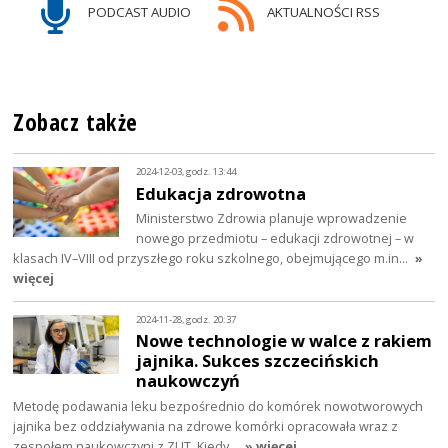
PODCAST AUDIO
AKTUALNOŚCI RSS
Zobacz także
2024-12-03, godz. 13:44
Edukacja zdrowotna
Ministerstwo Zdrowia planuje wprowadzenie
nowego przedmiotu – edukacji zdrowotnej – w
klasach IV–VIII od przyszłego roku szkolnego, obejmującego m.in…
»
więcej
2024-11-28, godz. 20:37
Nowe technologie w walce z rakiem
jajnika. Sukces szczecińskich
naukowczyń
Metodę podawania leku bezpośrednio do komórek nowotworowych
jajnika bez oddziaływania na zdrowe komórki opracowała wraz z
zespołem naukowczyni z ZUT. Kiedy…
» więcej