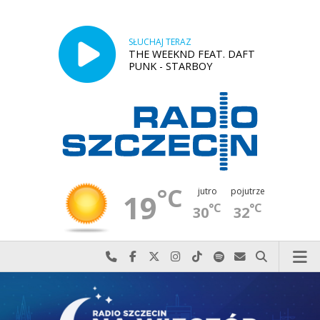
SŁUCHAJ TERAZ
THE WEEKND FEAT. DAFT
PUNK - STARBOY
°C
jutro
pojutrze
19
°C
°C
30
32
Najlepiej po prostu do nas zadzwoń
Odwiedź nas na Facebook-u
Odwiedź nas na X
Odwiedź nas na Instagram-ie
Odwiedź nas na TikTok-u
Szukaj nas na Spotify
Wyślij do nas w
Szukaj