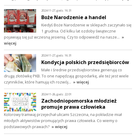
2024-11-27, godz. 16:31
Boże Narodzenie a handel
Kiedyś Boże Narodzenie w sklepach zaczynało się
1 grudnia. Od kilku lat ozdoby świąteczne
pojawiają się już wczesną jesienią. Czy to odpowiedź na nasze…
»
więcej
2024-11-27, godz. 16:31
Kondycja polskich przedsiębiorców
Małe i średnie przedsiębiorstwa generują co
drugą złotówkę PKB. To one napędzają gospodarkę, ale też jest wiele
czynników, które hamują ich rozwój…
» więcej
2024-11-26, godz. 22:01
Zachodniopomorska młodzież
promuje prawa człowieka
Kolorowy tramwaj przejechał ulicami Szczecina, na pokładzie miał
młodych aktywistów promujących prawa człowieka. Co wiemy o
podstawowych prawach?
» więcej