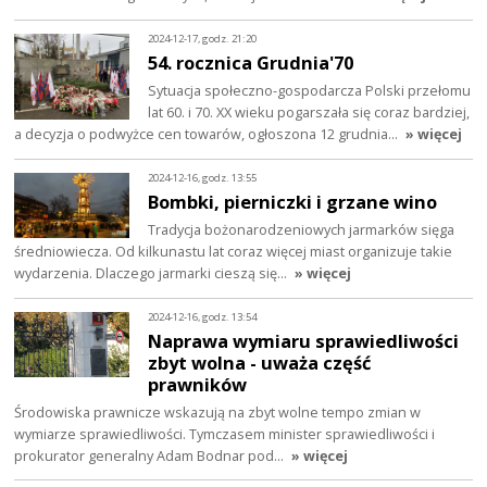
2024-12-17, godz. 21:20
54. rocznica Grudnia'70
Sytuacja społeczno-gospodarcza Polski przełomu
lat 60. i 70. XX wieku pogarszała się coraz bardziej,
a decyzja o podwyżce cen towarów, ogłoszona 12 grudnia…
» więcej
2024-12-16, godz. 13:55
Bombki, pierniczki i grzane wino
Tradycja bożonarodzeniowych jarmarków sięga
średniowiecza. Od kilkunastu lat coraz więcej miast organizuje takie
wydarzenia. Dlaczego jarmarki cieszą się…
» więcej
2024-12-16, godz. 13:54
Naprawa wymiaru sprawiedliwości
zbyt wolna - uważa część
prawników
Środowiska prawnicze wskazują na zbyt wolne tempo zmian w
wymiarze sprawiedliwości. Tymczasem minister sprawiedliwości i
prokurator generalny Adam Bodnar pod…
» więcej