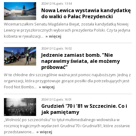
2024-12-16, godz. 13:54
Nowa Lewica wystawia kandydatkę
do walki o Pałac Prezydencki
Wicemarszałkini Senatu Magdalena Biejat, została kandydatką Nowej
Lewicy w przyszłorocznych wyborach prezydenta Polski. Czy ta jedyna
kobieta w rywalizacji…
» więcej
2024-12-12, godz. 16:02
Jedzenie zamiast bomb. "Nie
naprawimy świata, ale możemy
próbować"
W te chłodne dni szczególnie ważna jest pomoc najuboższym. Jedną z
organizacji, która przygotowuje gorące posiłki dla potrzebujących jest
Food Not Bombs…
» więcej
2024-12-12, godz. 16:01
Grudzień '70 i '81 w Szczecinie. Co i
jak pamiętamy
„Wolność po szczecińsku” to tytuł multimedialnego widowiska w
rocznicę tragicznych wydarzeń Grudnia’70 i Grudnia’81, które zostanie
przedstawione…
» więcej