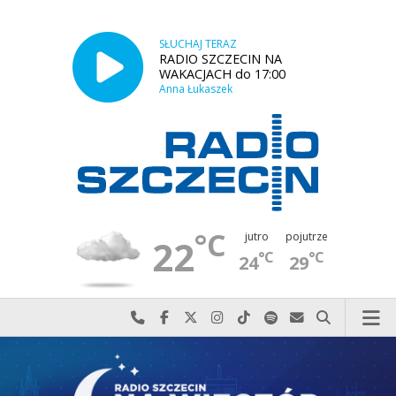
SŁUCHAJ TERAZ
RADIO SZCZECIN NA
WAKACJACH do 17:00
Anna Łukaszek
°C
jutro
pojutrze
22
°C
°C
24
29
Najlepiej po prostu do nas zadzwoń
Odwiedź nas na Facebook-u
Odwiedź nas na X
Odwiedź nas na Instagram-ie
Odwiedź nas na TikTok-u
Szukaj nas na Spotify
Wyślij do nas w
Szukaj