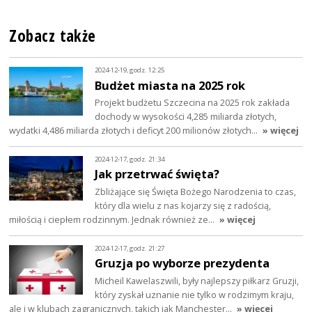
Zobacz także
2024-12-19, godz. 12:25
Budżet miasta na 2025 rok
Projekt budżetu Szczecina na 2025 rok zakłada
dochody w wysokości 4,285 miliarda złotych,
wydatki 4,486 miliarda złotych i deficyt 200 milionów złotych…
» więcej
2024-12-17, godz. 21:34
Jak przetrwać święta?
Zbliżające się Święta Bożego Narodzenia to czas,
który dla wielu z nas kojarzy się z radością,
miłością i ciepłem rodzinnym. Jednak również ze…
» więcej
2024-12-17, godz. 21:27
Gruzja po wyborze prezydenta
Micheil Kawelaszwili, były najlepszy piłkarz Gruzji,
który zyskał uznanie nie tylko w rodzimym kraju,
ale i w klubach zagranicznych, takich jak Manchester…
» więcej