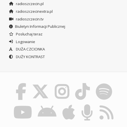
radioszczecin.pl
radioszczecinextra.pl
radioszczecin.tv
Biuletyn Informacji Publicznej
Posłuchaj teraz
Logowanie
DUŻA CZCIONKA
DUŻY KONTRAST