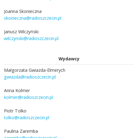
Joanna Skonieczna
skonieczna@radioszczecin.pl
Janusz Wilczyński
wilczynski@radioszczecin.pl
Wydawcy
Małgorzata Gwiazda-Elmerych
gwiazda@radioszczecin.pl
Anna Kolmer
kolmer@radioszczecin.pl
Piotr Tolko
tolko@radioszczecin.pl
Paulina Zaremba
zaremba@radioszczecin.pl