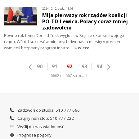
2024-12-12, godz. 16:01
Mija pierwszy rok rządów koalicji
PO-TD-Lewica. Polacy coraz mniej
zadowoleni
Równo rok temu Donald Tusk wygłosił w Sejmie expose swojego
rządu. Wśród sukcesów minionych dwunastu miesięcy premier
wymienił bezpłatny program in vitro…
» więcej
90
91
92
93
94
6662 na 667 stronach
Zadzwoń do studia: 510 777 666
Czujny non stop: 510 777 222
Wyślij do nas wiadomość
Prognoza pogody