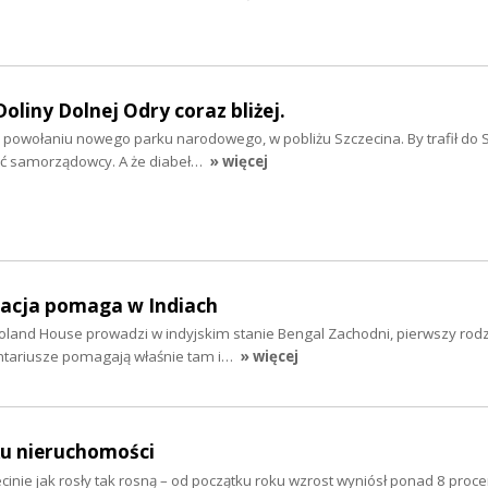
liny Dolnej Odry coraz bliżej.
 o powołaniu nowego parku narodowego, w pobliżu Szczecina. By trafił do 
ć samorządowcy. A że diabeł…
» więcej
dacja pomaga w Indiach
oland House prowadzi w indyjskim stanie Bengal Zachodni, pierwszy ro
ntariusze pomagają właśnie tam i…
» więcej
ku nieruchomości
nie jak rosły tak rosną – od początku roku wzrost wyniósł ponad 8 procen