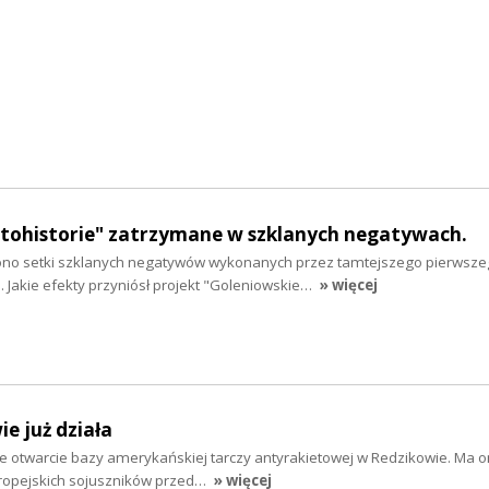
otohistorie" zatrzymane w szklanych negatywach.
ono setki szklanych negatywów wykonanych przez tamtejszego pierwsz
 Jakie efekty przyniósł projekt "Goleniowskie…
» więcej
e już działa
te otwarcie bazy amerykańskiej tarczy antyrakietowej w Redzikowie. Ma o
ropejskich sojuszników przed…
» więcej