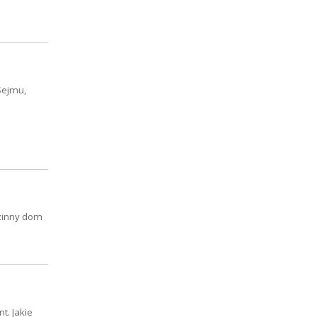
Sejmu,
dzinny dom
t. Jakie