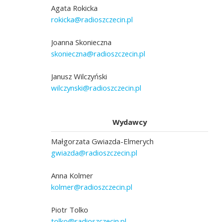
Agata Rokicka
rokicka@radioszczecin.pl
Joanna Skonieczna
skonieczna@radioszczecin.pl
Janusz Wilczyński
wilczynski@radioszczecin.pl
Wydawcy
Małgorzata Gwiazda-Elmerych
gwiazda@radioszczecin.pl
Anna Kolmer
kolmer@radioszczecin.pl
Piotr Tolko
tolko@radioszczecin.pl