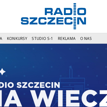
A
KONKURSY
STUDIO S-1
REKLAMA
O NAS