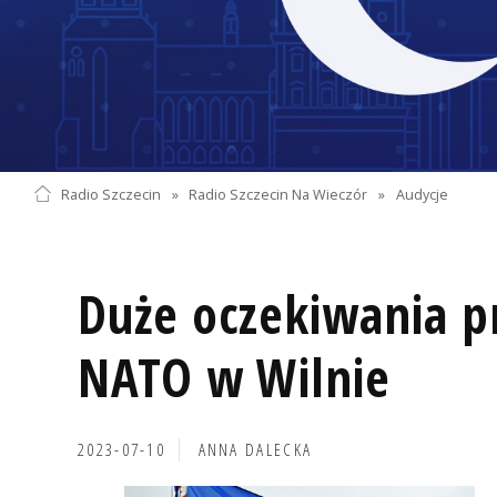
Radio Szczecin
»
Radio Szczecin Na Wieczór
»
Audycje
Duże oczekiwania p
NATO w Wilnie
2023-07-10
ANNA DALECKA