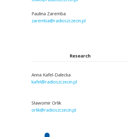
Paulina Zaremba
zaremba@radioszczecin.pl
Research
Anna Kafel-Dalecka
kafel@radioszczecin.pl
Sławomir Orlik
orlik@radioszczecin.pl