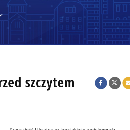
rzed szczytem
Przyszłość Ukrainy w kontekście wojskowych