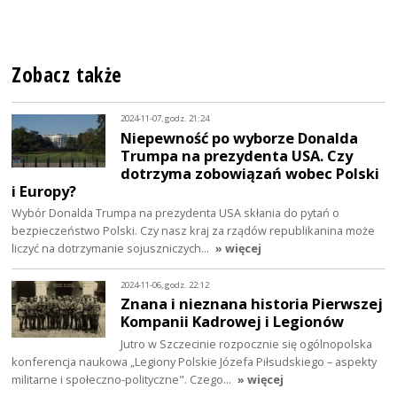
Zobacz także
2024-11-07, godz. 21:24
Niepewność po wyborze Donalda
Trumpa na prezydenta USA. Czy
dotrzyma zobowiązań wobec Polski
i Europy?
Wybór Donalda Trumpa na prezydenta USA skłania do pytań o
bezpieczeństwo Polski. Czy nasz kraj za rządów republikanina może
liczyć na dotrzymanie sojuszniczych…
» więcej
2024-11-06, godz. 22:12
Znana i nieznana historia Pierwszej
Kompanii Kadrowej i Legionów
Jutro w Szczecinie rozpocznie się ogólnopolska
konferencja naukowa „Legiony Polskie Józefa Piłsudskiego – aspekty
militarne i społeczno-polityczne". Czego…
» więcej