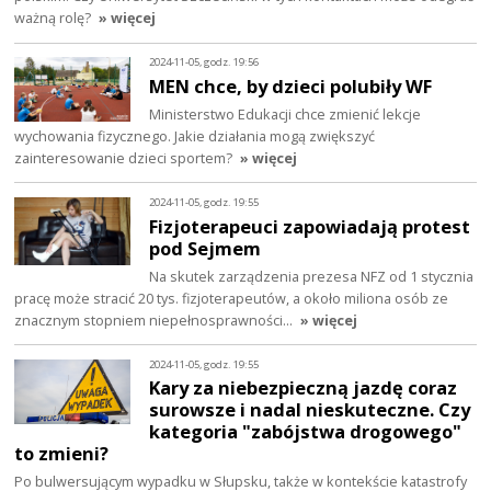
ważną rolę?
» więcej
2024-11-05, godz. 19:56
MEN chce, by dzieci polubiły WF
Ministerstwo Edukacji chce zmienić lekcje
wychowania fizycznego. Jakie działania mogą zwiększyć
zainteresowanie dzieci sportem?
» więcej
2024-11-05, godz. 19:55
Fizjoterapeuci zapowiadają protest
pod Sejmem
Na skutek zarządzenia prezesa NFZ od 1 stycznia
pracę może stracić 20 tys. fizjoterapeutów, a około miliona osób ze
znacznym stopniem niepełnosprawności…
» więcej
2024-11-05, godz. 19:55
Kary za niebezpieczną jazdę coraz
surowsze i nadal nieskuteczne. Czy
kategoria "zabójstwa drogowego"
to zmieni?
Po bulwersującym wypadku w Słupsku, także w kontekście katastrofy