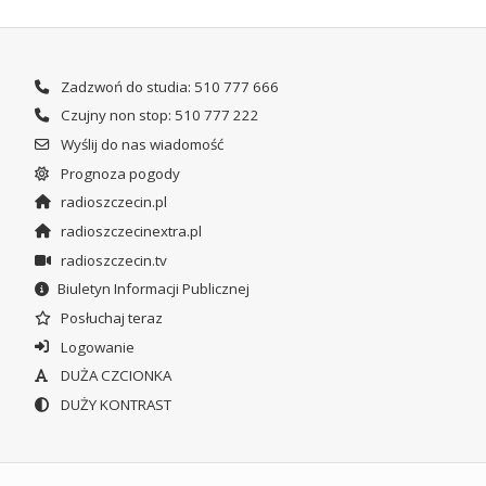
Zadzwoń do studia: 510 777 666
Czujny non stop: 510 777 222
Wyślij do nas wiadomość
Prognoza pogody
radioszczecin.pl
radioszczecinextra.pl
radioszczecin.tv
Biuletyn Informacji Publicznej
Posłuchaj teraz
Logowanie
DUŻA CZCIONKA
DUŻY KONTRAST