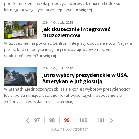
pod Gdańskiem, odżyła propozycja wprowadzenia do kodeksu
karnego nowego typu przestępstwa…
» więcej
2024-11-04, godz. 20:58
Jak skutecznie integrować
cudzoziemców
W Szczecinie ma powstać Centrum Integracji Cudzoziemców. Na jakie
przeszkody napotyka integracja obcokrajowców z naszym
społeczeństwem?
» więcej
2024-11-04, godz. 20:57
Jutro wybory prezydenckie w USA.
Amerykanie już głosują
W Stanach Zjednoczonych zbliża się koniec wyborów prezydenckich.
Jutro, po zamknięciu ostatnich lokali wyborczych, rozpocznie się
złożony proces wyłaniania…
» więcej
97
98
99
100
101
6662 na 667 stronach