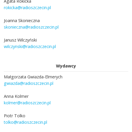
Agata Rokicka
rokicka@radioszczecin.pl
Joanna Skonieczna
skonieczna@radioszczecin.pl
Janusz Wilczyński
wilczynski@radioszczecin.pl
Wydawcy
Małgorzata Gwiazda-Elmerych
gwiazda@radioszczecin.pl
Anna Kolmer
kolmer@radioszczecin.pl
Piotr Tolko
tolko@radioszczecin.pl