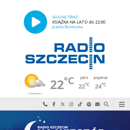
SŁUCHAJ TERAZ
KSIĄŻKA NA LATO do 22:00
Joanna Skonieczna
°C
jutro
pojutrze
22
°C
°C
22
24
Najlepiej po prostu do nas zadzwoń
Odwiedź nas na Facebook-u
Odwiedź nas na X
Odwiedź nas na Instagram-ie
Odwiedź nas na TikTok-u
Szukaj nas na Spotify
Wyślij do nas w
Szukaj