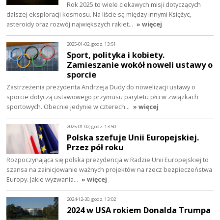
Rok 2025 to wiele ciekawych misji dotyczących
dalszej eksploracji kosmosu. Na liście są między innymi Księżyc,
asteroidy oraz rozwój największych rakiet…
» więcej
2025-01-02, godz. 13:51
Sport, polityka i kobiety.
Zamieszanie wokół noweli ustawy o
sporcie
Zastrzeżenia prezydenta Andrzeja Dudy do nowelizacji ustawy o
sporcie dotyczą ustawowego przymusu parytetu płci w związkach
sportowych. Obecnie jedynie w czterech…
» więcej
2025-01-02, godz. 13:50
Polska szefuje Unii Europejskiej.
Przez pół roku
Rozpoczynająca się polska prezydencja w Radzie Unii Europejskiej to
szansa na zainicjowanie ważnych projektów na rzecz bezpieczeństwa
Europy. Jakie wyzwania…
» więcej
2024-12-30, godz. 13:02
2024 w USA rokiem Donalda Trumpa