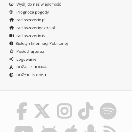
Wyślij do nas wiadomość
Prognoza pogody
radioszczecin.pl
radioszczecinextra.pl
radioszczecin.tv
Biuletyn Informacji Publicznej
Posłuchaj teraz
Logowanie
DUŻA CZCIONKA
DUŻY KONTRAST