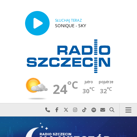
SŁUCHAJ TERAZ
SONIQUE - SKY
°C
jutro
pojutrze
24
°C
°C
30
32
Najlepiej po prostu do nas zadzwoń
Odwiedź nas na Facebook-u
Odwiedź nas na X
Odwiedź nas na Instagram-ie
Odwiedź nas na TikTok-u
Szukaj nas na Spotify
Wyślij do nas w
Szukaj