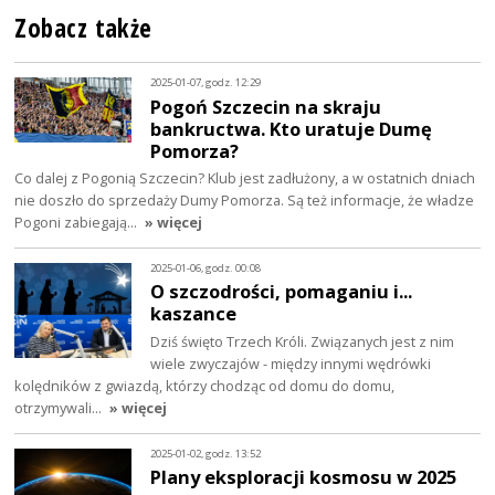
Zobacz także
2025-01-07, godz. 12:29
Pogoń Szczecin na skraju
bankructwa. Kto uratuje Dumę
Pomorza?
Co dalej z Pogonią Szczecin? Klub jest zadłużony, a w ostatnich dniach
nie doszło do sprzedaży Dumy Pomorza. Są też informacje, że władze
Pogoni zabiegają…
» więcej
2025-01-06, godz. 00:08
O szczodrości, pomaganiu i...
kaszance
Dziś święto Trzech Króli. Związanych jest z nim
wiele zwyczajów - między innymi wędrówki
kolędników z gwiazdą, którzy chodząc od domu do domu,
otrzymywali…
» więcej
2025-01-02, godz. 13:52
Plany eksploracji kosmosu w 2025