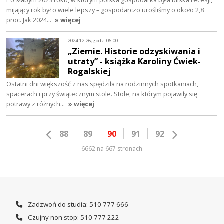
Po słabym 2023 roku, w którym polska gospodarka była bliska recesji,
mijający rok był o wiele lepszy – gospodarczo urośliśmy o około 2,8
proc. Jak 2024…
» więcej
2024-12-26, godz. 06:00
„Ziemie. Historie odzyskiwania i
utraty” - książka Karoliny Ćwiek-
Rogalskiej
Ostatni dni większość z nas spędziła na rodzinnych spotkaniach,
spacerach i przy świątecznym stole. Stole, na którym pojawiły się
potrawy z różnych…
» więcej
88
89
90
91
92
6662 na 667 stronach
Zadzwoń do studia: 510 777 666
Czujny non stop: 510 777 222