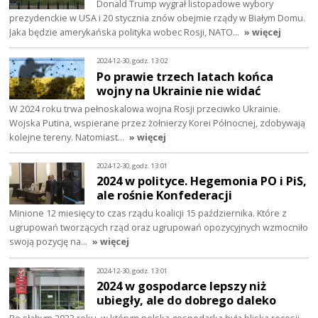
Donald Trump wygrał listopadowe wybory
prezydenckie w USA i 20 stycznia znów obejmie rządy w Białym Domu.
Jaka będzie amerykańska polityka wobec Rosji, NATO…
» więcej
2024-12-30, godz. 13:02
Po prawie trzech latach końca
wojny na Ukrainie nie widać
W 2024 roku trwa pełnoskalowa wojna Rosji przeciwko Ukrainie.
Wojska Putina, wspierane przez żołnierzy Korei Północnej, zdobywają
kolejne tereny. Natomiast…
» więcej
2024-12-30, godz. 13:01
2024 w polityce. Hegemonia PO i PiS,
ale rośnie Konfederacji
Minione 12 miesięcy to czas rządu koalicji 15 października. Które z
ugrupowań tworzących rząd oraz ugrupowań opozycyjnych wzmocniło
swoją pozycję na…
» więcej
2024-12-30, godz. 13:01
2024 w gospodarce lepszy niż
ubiegły, ale do dobrego daleko