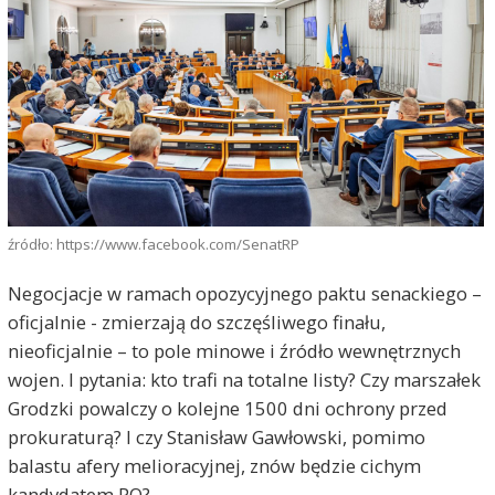
źródło: https://www.facebook.com/SenatRP
Negocjacje w ramach opozycyjnego paktu senackiego –
oficjalnie - zmierzają do szczęśliwego finału,
nieoficjalnie – to pole minowe i źródło wewnętrznych
wojen. I pytania: kto trafi na totalne listy? Czy marszałek
Grodzki powalczy o kolejne 1500 dni ochrony przed
prokuraturą? I czy Stanisław Gawłowski, pomimo
balastu afery melioracyjnej, znów będzie cichym
kandydatem PO?