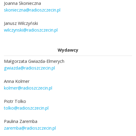
Joanna Skonieczna
skonieczna@radioszczecin.pl
Janusz Wilczyński
wilczynski@radioszczecin.pl
Wydawcy
Małgorzata Gwiazda-Elmerych
gwiazda@radioszczecin.pl
Anna Kolmer
kolmer@radioszczecin.pl
Piotr Tolko
tolko@radioszczecin.pl
Paulina Zaremba
zaremba@radioszczecin.pl