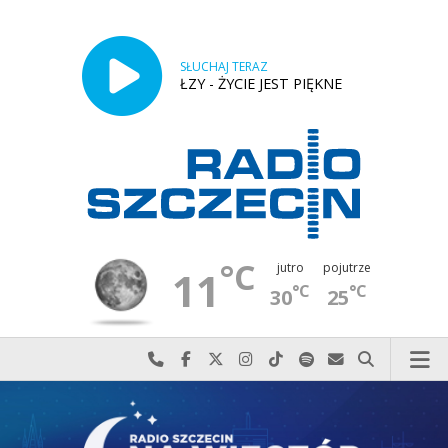
SŁUCHAJ TERAZ
ŁZY - ŻYCIE JEST PIĘKNE
°C
jutro
pojutrze
11
°C
°C
30
25
Najlepiej po prostu do nas zadzwoń
Odwiedź nas na Facebook-u
Odwiedź nas na X
Odwiedź nas na Instagram-ie
Odwiedź nas na TikTok-u
Szukaj nas na Spotify
Wyślij do nas w
Szukaj