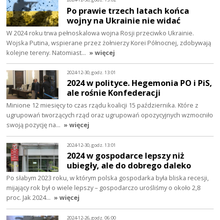
Po prawie trzech latach końca
wojny na Ukrainie nie widać
W 2024 roku trwa pełnoskalowa wojna Rosji przeciwko Ukrainie.
Wojska Putina, wspierane przez żołnierzy Korei Północnej, zdobywają
kolejne tereny. Natomiast…
» więcej
2024-12-30, godz. 13:01
2024 w polityce. Hegemonia PO i PiS,
ale rośnie Konfederacji
Minione 12 miesięcy to czas rządu koalicji 15 października. Które z
ugrupowań tworzących rząd oraz ugrupowań opozycyjnych wzmocniło
swoją pozycję na…
» więcej
2024-12-30, godz. 13:01
2024 w gospodarce lepszy niż
ubiegły, ale do dobrego daleko
Po słabym 2023 roku, w którym polska gospodarka była bliska recesji,
mijający rok był o wiele lepszy – gospodarczo urośliśmy o około 2,8
proc. Jak 2024…
» więcej
2024-12-26, godz. 06:00