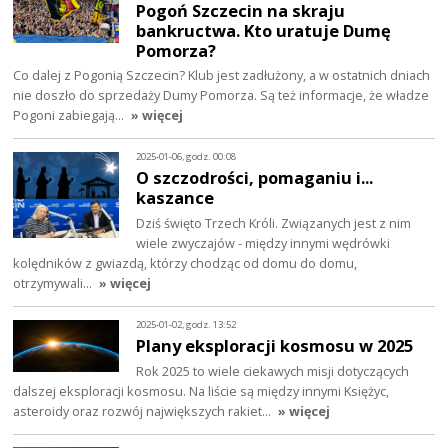
Pogoń Szczecin na skraju
bankructwa. Kto uratuje Dumę
Pomorza?
Co dalej z Pogonią Szczecin? Klub jest zadłużony, a w ostatnich dniach
nie doszło do sprzedaży Dumy Pomorza. Są też informacje, że władze
Pogoni zabiegają…
» więcej
2025-01-06, godz. 00:08
O szczodrości, pomaganiu i...
kaszance
Dziś święto Trzech Króli. Związanych jest z nim
wiele zwyczajów - między innymi wędrówki
kolędników z gwiazdą, którzy chodząc od domu do domu,
otrzymywali…
» więcej
2025-01-02, godz. 13:52
Plany eksploracji kosmosu w 2025
Rok 2025 to wiele ciekawych misji dotyczących
dalszej eksploracji kosmosu. Na liście są między innymi Księżyc,
asteroidy oraz rozwój największych rakiet…
» więcej