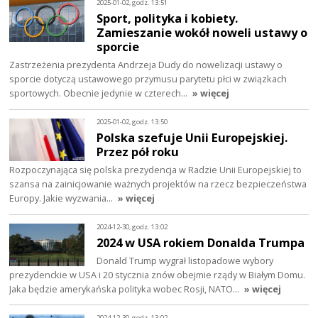
2025-01-02, godz. 13:51
Sport, polityka i kobiety.
Zamieszanie wokół noweli ustawy o
sporcie
Zastrzeżenia prezydenta Andrzeja Dudy do nowelizacji ustawy o
sporcie dotyczą ustawowego przymusu parytetu płci w związkach
sportowych. Obecnie jedynie w czterech…
» więcej
2025-01-02, godz. 13:50
Polska szefuje Unii Europejskiej.
Przez pół roku
Rozpoczynająca się polska prezydencja w Radzie Unii Europejskiej to
szansa na zainicjowanie ważnych projektów na rzecz bezpieczeństwa
Europy. Jakie wyzwania…
» więcej
2024-12-30, godz. 13:02
2024 w USA rokiem Donalda Trumpa
Donald Trump wygrał listopadowe wybory
prezydenckie w USA i 20 stycznia znów obejmie rządy w Białym Domu.
Jaka będzie amerykańska polityka wobec Rosji, NATO…
» więcej
2024-12-30, godz. 13:02