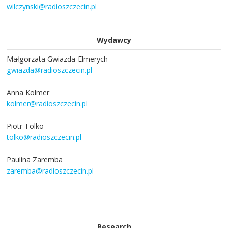
wilczynski@radioszczecin.pl
Wydawcy
Małgorzata Gwiazda-Elmerych
gwiazda@radioszczecin.pl
Anna Kolmer
kolmer@radioszczecin.pl
Piotr Tolko
tolko@radioszczecin.pl
Paulina Zaremba
zaremba@radioszczecin.pl
Research