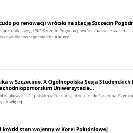
udo po renowacji wróciło na stację Szczecin Pogod
stanku kolejowego PKP Szczecin-Pogodno powróciła na swoje stałe miej
mysłowe dla naszego miasta?
» więcej
ka w Szczecinie. X Ogólnopolska Sesja Studenckich 
achodniopomorskim Uniwersytecie…
ł naukowych z 21 polskich uczelni przyjedzie jutro do Szczecina. Czym b
cy?
» więcej
 krótki stan wojenny w Korei Południowej