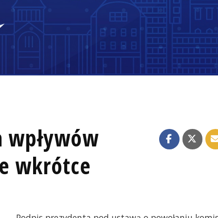
ia wpływów
ie wkrótce
Podpis prezydenta pod ustawą o powołaniu komis