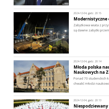
2024-12-04, godz. 20:15
Modernistyczne c
Zabytkowa wiata z przy
są dawne zabytki prze
2024-12-04, godz. 20:14
Młoda polska nau
Naukowych na Z
Ponad 70 studenckich kó
chwalić młodzi naukow
2024-12-04, godz. 20:13
Niespodziewany i