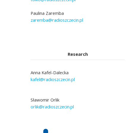
Paulina Zaremba
zaremba@radioszczecin.pl
Research
Anna Kafel-Dalecka
kafel@radioszczecin.pl
Sławomir Orlik
orlik@radioszczecin.pl