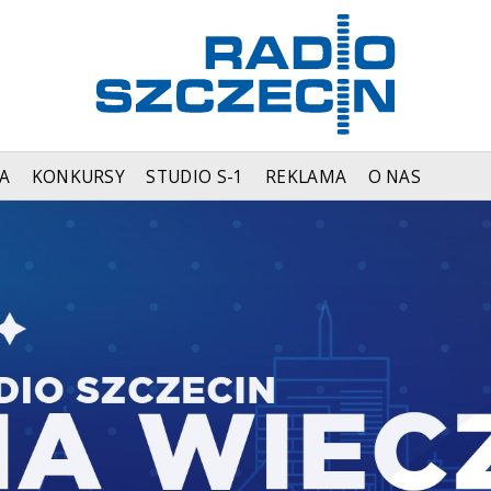
A
KONKURSY
STUDIO S-1
REKLAMA
O NAS