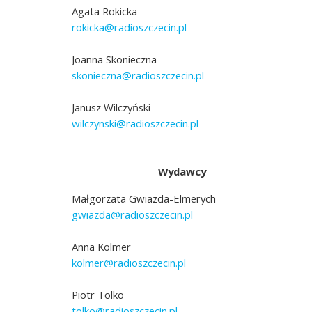
Agata Rokicka
rokicka@radioszczecin.pl
Joanna Skonieczna
skonieczna@radioszczecin.pl
Janusz Wilczyński
wilczynski@radioszczecin.pl
Wydawcy
Małgorzata Gwiazda-Elmerych
gwiazda@radioszczecin.pl
Anna Kolmer
kolmer@radioszczecin.pl
Piotr Tolko
tolko@radioszczecin.pl