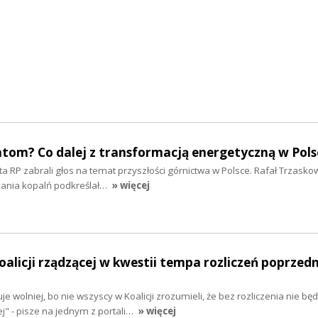
atom? Co dalej z transformacją energetyczną w Pols
 RP zabrali głos na temat przyszłości górnictwa w Polsce. Rafał Trzasko
kania kopalń podkreślał…
» więcej
oalicji rządzącej w kwestii tempa rozliczeń poprzed
je wolniej, bo nie wszyscy w Koalicji zrozumieli, że bez rozliczenia nie będ
" - pisze na jednym z portali…
» więcej