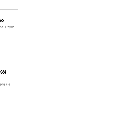
no
sce. Czym
Kół
ędą się