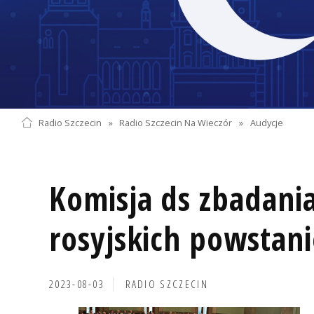
Radio Szczecin
»
Radio Szczecin Na Wieczór
»
Audycje
Komisja ds zbadan
rosyjskich powstan
2023-08-03
RADIO SZCZECIN