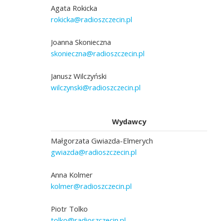
Agata Rokicka
rokicka@radioszczecin.pl
Joanna Skonieczna
skonieczna@radioszczecin.pl
Janusz Wilczyński
wilczynski@radioszczecin.pl
Wydawcy
Małgorzata Gwiazda-Elmerych
gwiazda@radioszczecin.pl
Anna Kolmer
kolmer@radioszczecin.pl
Piotr Tolko
tolko@radioszczecin.pl