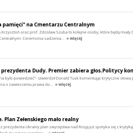
a pamięci" na Cmentarzu Centralnym
n Krzysztoń oraz prof. Zdzisław Szuba to kolejne osoby, które będą miały
 Centralnym. Ceremonia sadzenia…
» więcej
 prezydenta Dudy. Premier zabiera głos.Politycy k
na było powiedzieć"- stwierdził Donald Tusk komentując krytyczne słowa
iera o zawieszeniu prawa do…
» więcej
. Plan Zełenskiego mało realny
 prezydenta Ukrainy plan zwycięstwa nad Rosją już spotyka się z krytyką
iał, że jest za wcześnie…
» więcej