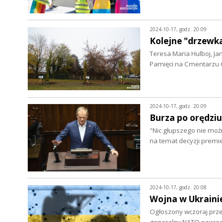
2024-10-17, godz. 20:09
Kolejne "drzewk
Teresa Maria Hulboj, Ja
Pamięci na Cmentarzu
2024-10-17, godz. 20:09
Burza po orędziu
"Nic głupszego nie moż
na temat decyzji prem
2024-10-17, godz. 20:08
Wojna w Ukrainie
Ogłoszony wczoraj przez
generalny NATO powiedz