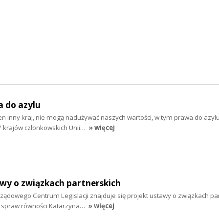
a do azylu
aden inny kraj, nie mogą nadużywać naszych wartości, w tym prawa do azylu
7 krajów członkowskich Unii…
» więcej
awy o związkach partnerskich
ządowego Centrum Legislacji znajduje się projekt ustawy o związkach par
do spraw równości Katarzyna…
» więcej