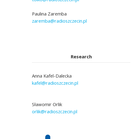
Paulina Zaremba
zaremba@radioszczecin.pl
Research
Anna Kafel-Dalecka
kafel@radioszczecin.pl
Sławomir Orlik
orlik@radioszczecin.pl