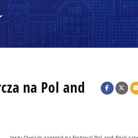
cza na Pol and
Jerzy Owsiak zaprosił na festiwal Pol-and-Rock cał