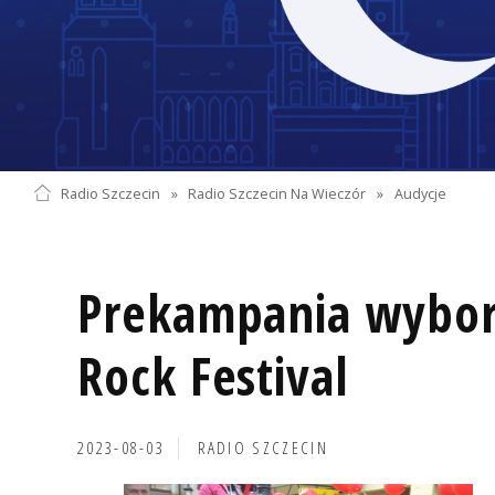
Radio Szczecin
»
Radio Szczecin Na Wieczór
»
Audycje
Prekampania wybor
Rock Festival
2023-08-03
RADIO SZCZECIN