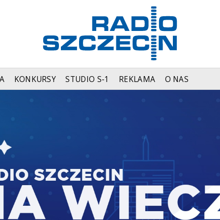
A
KONKURSY
STUDIO S-1
REKLAMA
O NAS