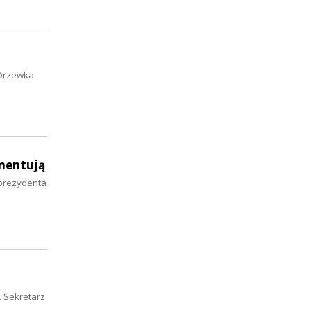
 Drzewka
omentują
 prezydenta
. Sekretarz