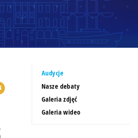
Audycje
Nasze debaty
Galeria zdjęć
Galeria wideo
e
d