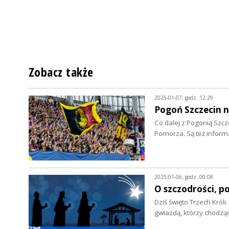
Zobacz także
2025-01-07, godz. 12:29
Pogoń Szczecin 
Co dalej z Pogonią Szcz
Pomorza. Są też inform
2025-01-06, godz. 00:08
O szczodrości, p
Dziś święto Trzech Król
gwiazdą, którzy chodz