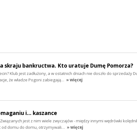
na skraju bankructwa. Kto uratuje Dumę Pomorza?
ecin? Klub jest zadłużony, a w ostatnich dniach nie doszło do sprzedaży 
acje, że władze Pogoni zabiegają…
» więcej
omaganiu i... kaszance
i. Związanych jest z nim wiele zwyczajów - między innymi wędrówki kolędn
ąc od domu do domu, otrzymywali…
» więcej