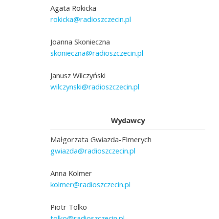
Agata Rokicka
rokicka@radioszczecin.pl
Joanna Skonieczna
skonieczna@radioszczecin.pl
Janusz Wilczyński
wilczynski@radioszczecin.pl
Wydawcy
Małgorzata Gwiazda-Elmerych
gwiazda@radioszczecin.pl
Anna Kolmer
kolmer@radioszczecin.pl
Piotr Tolko
tolko@radioszczecin.pl