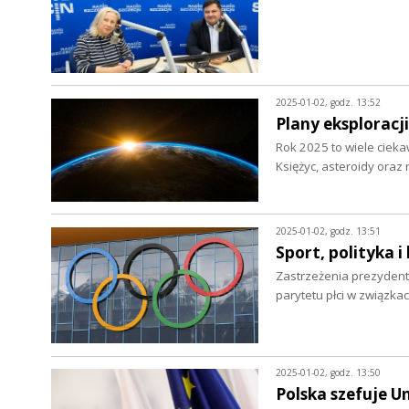
2025-01-02, godz. 13:52
Plany eksploracj
Rok 2025 to wiele cieka
Księżyc, asteroidy oraz
2025-01-02, godz. 13:51
Sport, polityka 
Zastrzeżenia prezydent
parytetu płci w związk
2025-01-02, godz. 13:50
Polska szefuje Un