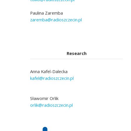
Paulina Zaremba
zaremba@radioszczecin.pl
Research
Anna Kafel-Dalecka
kafel@radioszczecin.pl
Sławomir Orlik
orlik@radioszczecin.pl