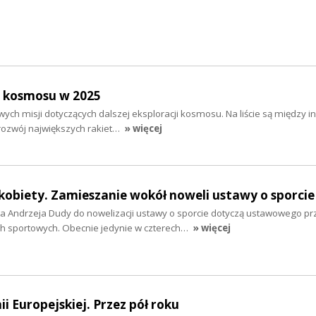
i kosmosu w 2025
wych misji dotyczących dalszej eksploracji kosmosu. Na liście są między i
 rozwój największych rakiet…
» więcej
i kobiety. Zamieszanie wokół noweli ustawy o sporcie
a Andrzeja Dudy do nowelizacji ustawy o sporcie dotyczą ustawowego p
ach sportowych. Obecnie jedynie w czterech…
» więcej
ii Europejskiej. Przez pół roku