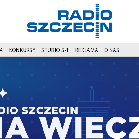
A
KONKURSY
STUDIO S-1
REKLAMA
O NAS