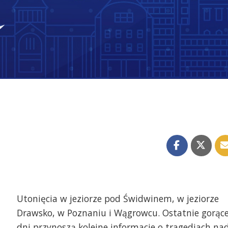
Utonięcia w jeziorze pod Świdwinem, w jeziorze
Drawsko, w Poznaniu i Wągrowcu. Ostatnie gorąc
dni przynoszą kolejne informacje o tragediach na