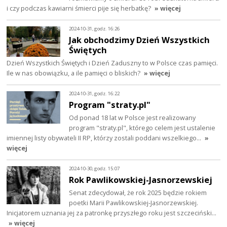
i czy podczas kawiarni śmierci pije się herbatkę?
» więcej
2024-10-31, godz. 16:26
Jak obchodzimy Dzień Wszystkich
Świętych
Dzień Wszystkich Świętych i Dzień Zaduszny to w Polsce czas pamięci.
Ile w nas obowiązku, a ile pamięci o bliskich?
» więcej
2024-10-31, godz. 16:22
Program "straty.pl"
Od ponad 18 lat w Polsce jest realizowany
program "straty.pl", którego celem jest ustalenie
imiennej listy obywateli II RP, którzy zostali poddani wszelkiego…
»
więcej
2024-10-30, godz. 15:07
Rok Pawlikowskiej-Jasnorzewskiej
Senat zdecydował, że rok 2025 będzie rokiem
poetki Marii Pawlikowskiej-Jasnorzewskiej.
Inicjatorem uznania jej za patronkę przyszłego roku jest szczeciński…
» więcej