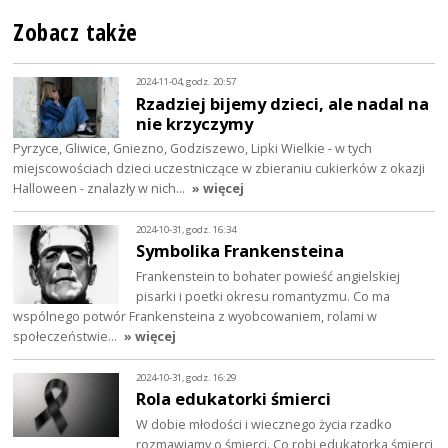
Zobacz także
2024-11-04, godz. 20:57
Rzadziej bijemy dzieci, ale nadal na
nie krzyczymy
Pyrzyce, Gliwice, Gniezno, Godziszewo, Lipki Wielkie - w tych
miejscowościach dzieci uczestniczące w zbieraniu cukierków z okazji
Halloween - znalazły w nich…
» więcej
2024-10-31, godz. 16:34
Symbolika Frankensteina
Frankenstein to bohater powieść angielskiej
pisarki i poetki okresu romantyzmu. Co ma
wspólnego potwór Frankensteina z wyobcowaniem, rolami w
społeczeństwie…
» więcej
2024-10-31, godz. 16:29
Rola edukatorki śmierci
W dobie młodości i wiecznego życia rzadko
rozmawiamy o śmierci. Co robi edukatorka śmierci