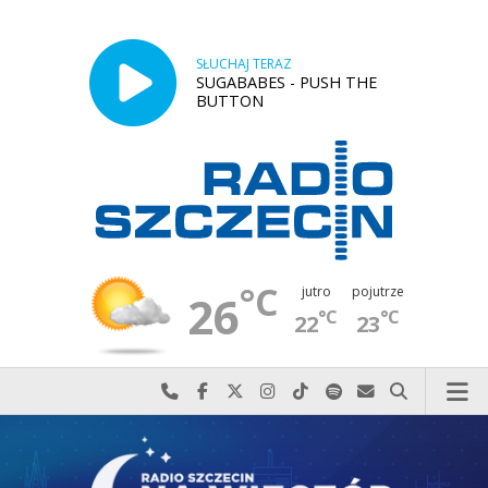
SŁUCHAJ TERAZ
SUGABABES - PUSH THE
BUTTON
°C
jutro
pojutrze
26
°C
°C
22
23
Najlepiej po prostu do nas zadzwoń
Odwiedź nas na Facebook-u
Odwiedź nas na X
Odwiedź nas na Instagram-ie
Odwiedź nas na TikTok-u
Szukaj nas na Spotify
Wyślij do nas w
Szukaj