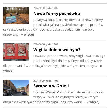
2024-10-30, godz. 15:05
Nowe formy pochówku
Polacy są coraz bardziej otwarci na nowe formy
pochówku, jak na przykład rozsypanie prochów
czy zastąpienie tradycyjnego nagrobka posadzonym na grobie
drzewem…
» więcej
2024-10-30, godz. 15:02
Wigilia dniem wolnym?
Lewica zaproponowała, żeby Wigilia świąt Bożego
Narodzenia była dniem wolnym od pracy, także
dla pracowników handlu. Jakie zalety i jakie wady ma ten pomysł…
»
więcej
2024-10-29, godz. 14:08
Sytuacja w Gruzji
Premier Węgier Viktor Orbán stwierdził podczas
wizyty w Tbilisi, że wybory w Gruzji, w których
oficjalnie zwyciężyła partia sprzyjająca Rosji, były wolne…
» więcej