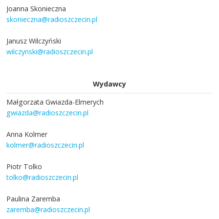
Joanna Skonieczna
skonieczna@radioszczecin.pl
Janusz Wilczyński
wilczynski@radioszczecin.pl
Wydawcy
Małgorzata Gwiazda-Elmerych
gwiazda@radioszczecin.pl
Anna Kolmer
kolmer@radioszczecin.pl
Piotr Tolko
tolko@radioszczecin.pl
Paulina Zaremba
zaremba@radioszczecin.pl