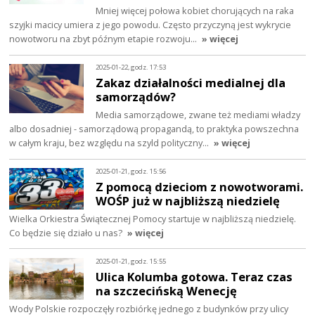
Mniej więcej połowa kobiet chorujących na raka
szyjki macicy umiera z jego powodu. Często przyczyną jest wykrycie
nowotworu na zbyt późnym etapie rozwoju…
» więcej
2025-01-22, godz. 17:53
Zakaz działalności medialnej dla
samorządów?
Media samorządowe, zwane też mediami władzy
albo dosadniej - samorządową propagandą, to praktyka powszechna
w całym kraju, bez względu na szyld polityczny…
» więcej
2025-01-21, godz. 15:56
Z pomocą dzieciom z nowotworami.
WOŚP już w najbliższą niedzielę
Wielka Orkiestra Świątecznej Pomocy startuje w najbliższą niedzielę.
Co będzie się działo u nas?
» więcej
2025-01-21, godz. 15:55
Ulica Kolumba gotowa. Teraz czas
na szczecińską Wenecję
Wody Polskie rozpoczęły rozbiórkę jednego z budynków przy ulicy