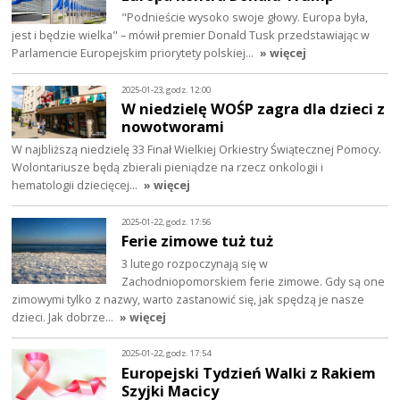
"Podnieście wysoko swoje głowy. Europa była,
jest i będzie wielka" – mówił premier Donald Tusk przedstawiając w
Parlamencie Europejskim priorytety polskiej…
» więcej
2025-01-23, godz. 12:00
W niedzielę WOŚP zagra dla dzieci z
nowotworami
W najbliższą niedzielę 33 Finał Wielkiej Orkiestry Świątecznej Pomocy.
Wolontariusze będą zbierali pieniądze na rzecz onkologii i
hematologii dziecięcej…
» więcej
2025-01-22, godz. 17:56
Ferie zimowe tuż tuż
3 lutego rozpoczynają się w
Zachodniopomorskiem ferie zimowe. Gdy są one
zimowymi tylko z nazwy, warto zastanowić się, jak spędzą je nasze
dzieci. Jak dobrze…
» więcej
2025-01-22, godz. 17:54
Europejski Tydzień Walki z Rakiem
Szyjki Macicy