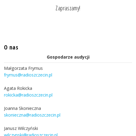
Zapraszamy!
O nas
Gospodarze audycji
Małgorzata Frymus
frymus@radioszczecin.pl
Agata Rokicka
rokicka@radioszczecin.pl
Joanna Skonieczna
skonieczna@radioszczecin.pl
Janusz Wilczyński
wilczynski@radioszczecin.pl