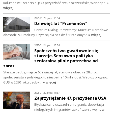
Kolumba w Szczecinie. Jaka przyszłość czeka szczecińską Wenecję?
»
więcej
2025-01-21, godz. 15:54
Dziewięć lat "Przełomów"
Centrum Dialogu "Przełomy" Muzeum Narodowe
obchodzi 9. urodziny. Czym są dla nas dziś "Przełomy"?
» więcej
2025-01-21, godz. 15:54
Społeczeństwo gwałtownie się
starzeje. Sensowna polityka
senioralna pilnie potrzebna od
zaraz
Starsze osoby, mające 60 i więcej lat, stanowią obecnie 28 proc.
społeczeństwa polskiego, to niespełna 10 mln ludzi. Według prognoz
GUS w 2050 roku osoby…
» więcej
2025-01-20, godz. 11:57
Zaprzysiężenie 47. prezydenta USA
Błyskawiczne uszczelnienie granic, deportacja
nielegalnych imigrantów, zakończenie wojny w