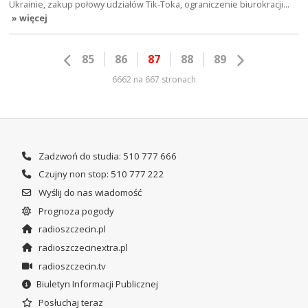
Ukrainie, zakup połowy udziałów Tik-Toka, ograniczenie biurokracji…
» więcej
85
86
87
88
89
6662 na 667 stronach
Zadzwoń do studia: 510 777 666
Czujny non stop: 510 777 222
Wyślij do nas wiadomość
Prognoza pogody
radioszczecin.pl
radioszczecinextra.pl
radioszczecin.tv
Biuletyn Informacji Publicznej
Posłuchaj teraz