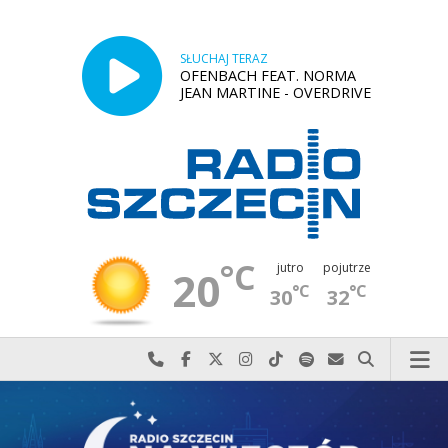
SŁUCHAJ TERAZ
OFENBACH FEAT. NORMA
JEAN MARTINE - OVERDRIVE
°C
jutro
pojutrze
20
°C
°C
30
32
Najlepiej po prostu do nas zadzwoń
Odwiedź nas na Facebook-u
Odwiedź nas na X
Odwiedź nas na Instagram-ie
Odwiedź nas na TikTok-u
Szukaj nas na Spotify
Wyślij do nas w
Szukaj