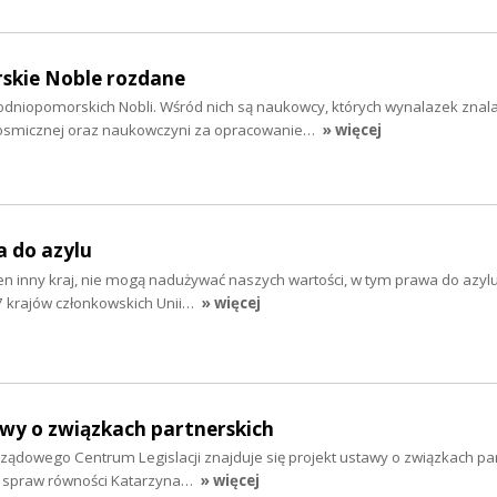
skie Noble rozdane
niopomorskich Nobli. Wśród nich są naukowcy, których wynalazek znala
kosmicznej oraz naukowczyni za opracowanie…
» więcej
a do azylu
aden inny kraj, nie mogą nadużywać naszych wartości, w tym prawa do azylu
7 krajów członkowskich Unii…
» więcej
awy o związkach partnerskich
ządowego Centrum Legislacji znajduje się projekt ustawy o związkach par
do spraw równości Katarzyna…
» więcej