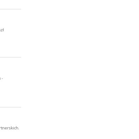
zł
 -
tnerskich.