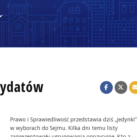
dydatów
Prawo i Sprawiedliwość przedstawia dziś „jedynki”
w wyborach do Sejmu. Kilka dni temu listy
zaprezentowały ugrupowania opozycyjne. Kto z