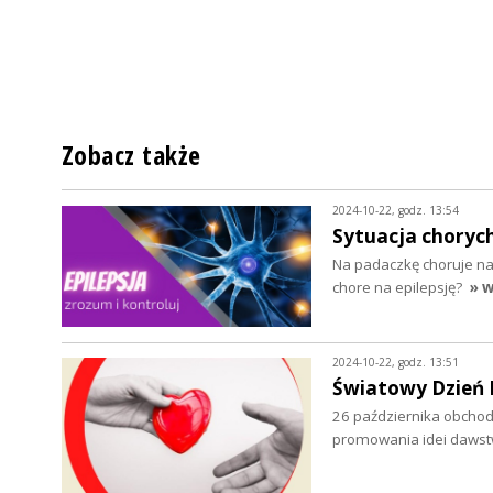
Zobacz także
2024-10-22, godz. 13:54
Sytuacja chorych
Na padaczkę choruje na 
chore na epilepsję?
» w
2024-10-22, godz. 13:51
Światowy Dzień D
26 października obchodz
promowania idei daws