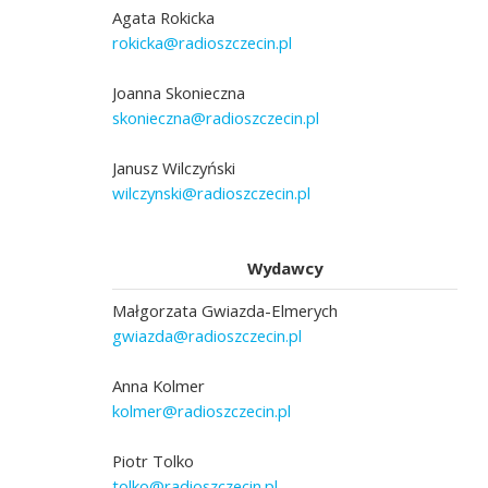
Agata Rokicka
rokicka@radioszczecin.pl
Joanna Skonieczna
skonieczna@radioszczecin.pl
Janusz Wilczyński
wilczynski@radioszczecin.pl
Wydawcy
Małgorzata Gwiazda-Elmerych
gwiazda@radioszczecin.pl
Anna Kolmer
kolmer@radioszczecin.pl
Piotr Tolko
tolko@radioszczecin.pl