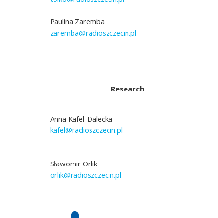
Paulina Zaremba
zaremba@radioszczecin.pl
Research
Anna Kafel-Dalecka
kafel@radioszczecin.pl
Sławomir Orlik
orlik@radioszczecin.pl