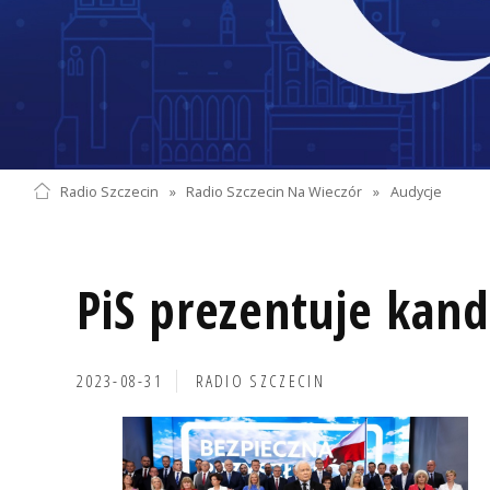
Radio Szczecin
»
Radio Szczecin Na Wieczór
»
Audycje
PiS prezentuje kan
2023-08-31
RADIO SZCZECIN