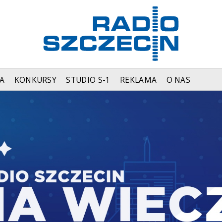
A
KONKURSY
STUDIO S-1
REKLAMA
O NAS