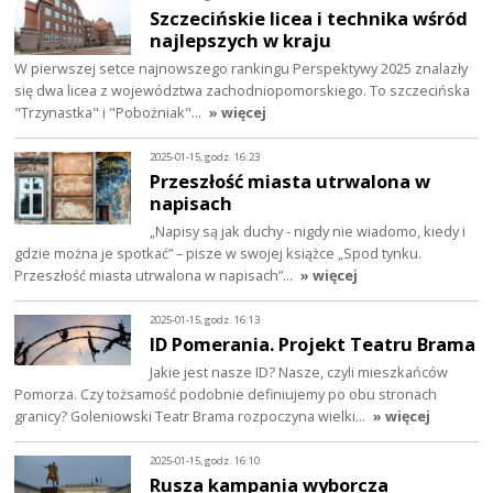
Szczecińskie licea i technika wśród
najlepszych w kraju
W pierwszej setce najnowszego rankingu Perspektywy 2025 znalazły
się dwa licea z województwa zachodniopomorskiego. To szczecińska
"Trzynastka" i "Pobożniak"…
» więcej
2025-01-15, godz. 16:23
Przeszłość miasta utrwalona w
napisach
„Napisy są jak duchy - nigdy nie wiadomo, kiedy i
gdzie można je spotkać” – pisze w swojej książce „Spod tynku.
Przeszłość miasta utrwalona w napisach”…
» więcej
2025-01-15, godz. 16:13
ID Pomerania. Projekt Teatru Brama
Jakie jest nasze ID? Nasze, czyli mieszkańców
Pomorza. Czy tożsamość podobnie definiujemy po obu stronach
granicy? Goleniowski Teatr Brama rozpoczyna wielki…
» więcej
2025-01-15, godz. 16:10
Rusza kampania wyborcza