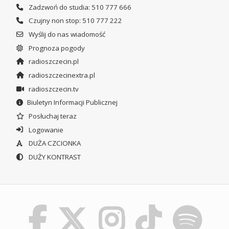
Zadzwoń do studia: 510 777 666
Czujny non stop: 510 777 222
Wyślij do nas wiadomość
Prognoza pogody
radioszczecin.pl
radioszczecinextra.pl
radioszczecin.tv
Biuletyn Informacji Publicznej
Posłuchaj teraz
Logowanie
DUŻA CZCIONKA
DUŻY KONTRAST