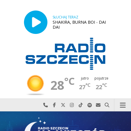
SŁUCHAJ TERAZ
SHAKIRA, BURNA BOI - DAI
DAI
°C
jutro
pojutrze
28
°C
°C
27
22
Najlepiej po prostu do nas zadzwoń
Odwiedź nas na Facebook-u
Odwiedź nas na X
Odwiedź nas na Instagram-ie
Odwiedź nas na TikTok-u
Szukaj nas na Spotify
Wyślij do nas w
Szukaj