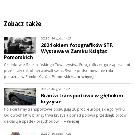
Zobacz także
2025-01-16, godz. 14:27
2024 okiem fotografików STF.
Wystawa w Zamku Książąt
Pomorskich
Członkowie Szczecińskiego Towarzystwa Fotograficznego z aparatami
przez cały rok obserwowali świat. Swoje podsumowanie roku
pokazują w Zamku Książąt Pomorskich…
» więcej
2025-01-16, godz. 14:26
Branża transportowa w głębokim
kryzysie
Polskie firmy transportowe obsługują 20 proc. europejskiego rynku.
Od dwóch lat w branży trwa kryzys a ponad połowa przedsiębiorców
deklaruje spadek przychodów…
» więcej
2025-01-16, godz. 14:25