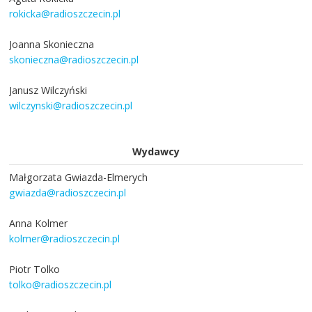
rokicka@radioszczecin.pl
Joanna Skonieczna
skonieczna@radioszczecin.pl
Janusz Wilczyński
wilczynski@radioszczecin.pl
Wydawcy
Małgorzata Gwiazda-Elmerych
gwiazda@radioszczecin.pl
Anna Kolmer
kolmer@radioszczecin.pl
Piotr Tolko
tolko@radioszczecin.pl