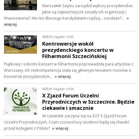
Marszałek Sejmu zarządził wybory prezydenckie.
Jakie są najważniejsze zasady ich organizacji i
finansowania? Ale też dlaczego kandydatami rządzą… sondaże?…
»
więcej
2025-01-14, godz. 14:25
Kontrowersje wokół
prezydenckiego koncertu w
Filharmonii Szczecińskiej
Piątkowy i sobotni koncert w Filharmonii poprowadziła para artystów z
Warszawy. Ich niekompetencja stała się głównym tematem rozmów o
koncercie prezydenckim…
» więcej
2025-01-14, godz. 14:24
X Zjazd Forum Uczelni
Przyrodniczych w Szczecinie. Będzie
ciekawie i smacznie
W czwartek zaczyna się na ZUT X Zjazd Forum
Uczelni Przyrodniczych. Czym szczecińscy studenci będą się chwalić
przed kolegami z Polski?
» więcej