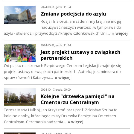
2024-10-21, godz. 11:54
Zmiana podejścia do azylu
Rosja i Białoruś, ani żaden inny kraj, nie mogą
nadużywać naszych wartości, w tym prawa do
azylu - stwierdzili przywódcy 27 krajów członkowskich Unii…
» więcej
2024-10-21, godz. 11:54
Jest projekt ustawy o związkach
partnerskich
Od piątku na stronach Rządowego Centrum Legislacji znajduje się
projekt ustawy o związkach partnerskich. Autorką jest ministra do
spraw równości Katarzyna…
» więcej
2024-10-17, godz. 20:09
Kolejne "drzewka pamięci" na
Cmentarzu Centralnym
Teresa Maria Hulboj, Jan Krzysztoń oraz prof. Zdzisław Szuba to
kolejne osoby, które będą miały Drzewka Pamięci na Cmentarzu
Centralnym. Ceremonia sadzenia…
» więcej
2024-10-17, godz. 20:09