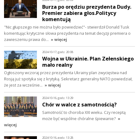
Burza po orędziu prezydenta Dudy.
Premier zabiera głos.Politycy
komentują
"Nic głupszego nie można było powiedzieć"- stwierdził Donald Tusk
komentując krytyczne słowa prezydenta na temat decyzji premiera o
zawieszeniu prawa do…
» więcej
2024-10-17, godz. 20:08
Wojna w Ukrainie. Plan Zełenskiego
mało realny
Ogłoszony wczoraj przez prezydenta Ukrainy plan zwycięstwa nad
Rosją już spotyka się z krytyką. Sekretarz generalny NATO powiedział,
że jest za wcześnie…
» więcej
2024-10-16, godz. 13:29
Chór w walce z samotnością?
Samotność to choroba XXI wieku. Czy receptą
może być wspólne chóralne śpiewanie?
»
więcej
2024-10-16, godz. 13:28