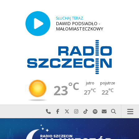
SŁUCHAJ TERAZ
DAWID PODSIADŁO -
MAŁOMIASTECZKOWY
°C
jutro
pojutrze
23
°C
°C
27
22
Najlepiej po prostu do nas zadzwoń
Odwiedź nas na Facebook-u
Odwiedź nas na X
Odwiedź nas na Instagram-ie
Odwiedź nas na TikTok-u
Szukaj nas na Spotify
Wyślij do nas w
Szukaj