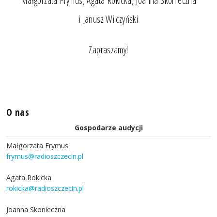
Małgorzata Frymus, Agata Rokicka, Joanna Skonieczna
i Janusz Wilczyński
Zapraszamy!
O nas
Gospodarze audycji
Małgorzata Frymus
frymus@radioszczecin.pl
Agata Rokicka
rokicka@radioszczecin.pl
Joanna Skonieczna