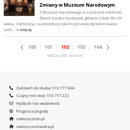
Zmiany w Muzeum Narodowym
Z Muzeum Narodowego w Szczecinie odchodzi
dwóch kuratorów wystaw głównie sztuki XIX i XX
wieku. Odchodząc na emeryturę zakończył swoje dyrektorowanie
Lech…
» więcej
100
101
102
103
104
6662 na 667 stronach
Zadzwoń do studia: 510 777 666
Czujny non stop: 510 777 222
Wyślij do nas wiadomość
Prognoza pogody
radioszczecin.pl
radioszczecinextra.pl