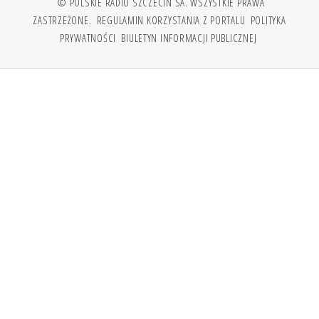
© POLSKIE RADIO SZCZECIN SA. WSZYSTKIE PRAWA
ZASTRZEŻONE.
REGULAMIN KORZYSTANIA Z PORTALU
POLITYKA
PRYWATNOŚCI
BIULETYN INFORMACJI PUBLICZNEJ