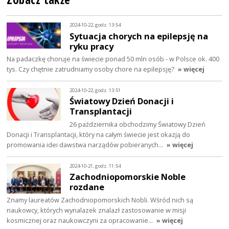
2024-10-22, godz. 13:54
Sytuacja chorych na epilepsję na
ryku pracy
Na padaczkę choruje na świecie ponad 50 mln osób - w Polsce ok. 400
tys. Czy chętnie zatrudniamy osoby chore na epilepsję?
» więcej
2024-10-22, godz. 13:51
Światowy Dzień Donacji i
Transplantacji
26 października obchodzimy Światowy Dzień
Donacji i Transplantacji, który na całym świecie jest okazją do
promowania idei dawstwa narządów pobieranych…
» więcej
2024-10-21, godz. 11:54
Zachodniopomorskie Noble
rozdane
Znamy laureatów Zachodniopomorskich Nobli. Wśród nich są
naukowcy, których wynalazek znalazł zastosowanie w misji
kosmicznej oraz naukowczyni za opracowanie…
» więcej