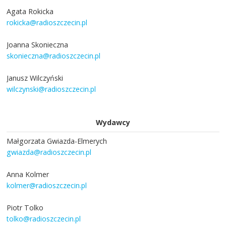
Agata Rokicka
rokicka@radioszczecin.pl
Joanna Skonieczna
skonieczna@radioszczecin.pl
Janusz Wilczyński
wilczynski@radioszczecin.pl
Wydawcy
Małgorzata Gwiazda-Elmerych
gwiazda@radioszczecin.pl
Anna Kolmer
kolmer@radioszczecin.pl
Piotr Tolko
tolko@radioszczecin.pl