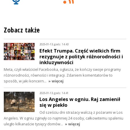
Zobacz także
2025-01-13, godz. 14:43
Efekt Trumpa. Część wielkich firm
rezygnuje z polityk różnorodności i
inkluzywności
Meta, czyli właściciel Facebooka, ogłasza, że kończy swoje programy
różnorodności, równości i integracji. Zdaniem komentatorów to
sposób, w jaki koncern…
» więcej
2025-01-13, godz. 14:41
Los Angeles w ogniu. Raj zamienił
się w piekło
Od sześciu dni strażacy walczą z pożarami w Los
Angeles. W ogniu zginęły co najmniej 24 osoby, całkowitemu spaleniu
uległo kilkanaście tysięcy domów…
» więcej