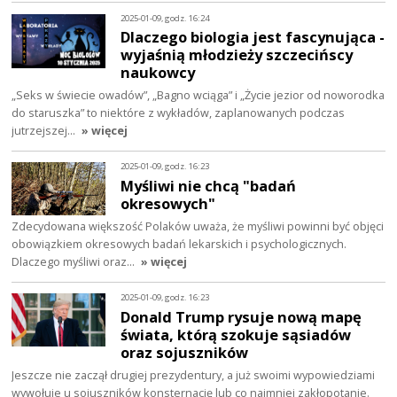
2025-01-09, godz. 16:24
Dlaczego biologia jest fascynująca -
wyjaśnią młodzieży szczecińscy
naukowcy
„Seks w świecie owadów”, „Bagno wciąga” i „Życie jezior od noworodka
do staruszka” to niektóre z wykładów, zaplanowanych podczas
jutrzejszej…
» więcej
2025-01-09, godz. 16:23
Myśliwi nie chcą "badań
okresowych"
Zdecydowana większość Polaków uważa, że myśliwi powinni być objęci
obowiązkiem okresowych badań lekarskich i psychologicznych.
Dlaczego myśliwi oraz…
» więcej
2025-01-09, godz. 16:23
Donald Trump rysuje nową mapę
świata, którą szokuje sąsiadów
oraz sojuszników
Jeszcze nie zaczął drugiej prezydentury, a już swoimi wypowiedziami
wywołuje u sojuszników konsternację lub co najmniej zakłopotanie.