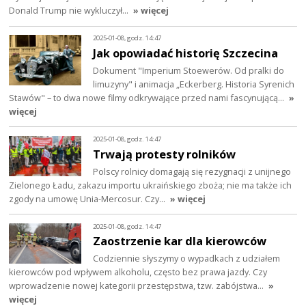
Donald Trump nie wykluczył…
» więcej
2025-01-08, godz. 14:47
Jak opowiadać historię Szczecina
Dokument "Imperium Stoewerów. Od pralki do
limuzyny" i animacja „Eckerberg. Historia Syrenich
Stawów" – to dwa nowe filmy odkrywające przed nami fascynującą…
»
więcej
2025-01-08, godz. 14:47
Trwają protesty rolników
Polscy rolnicy domagają się rezygnacji z unijnego
Zielonego Ładu, zakazu importu ukraińskiego zboża; nie ma także ich
zgody na umowę Unia-Mercosur. Czy…
» więcej
2025-01-08, godz. 14:47
Zaostrzenie kar dla kierowców
Codziennie słyszymy o wypadkach z udziałem
kierowców pod wpływem alkoholu, często bez prawa jazdy. Czy
wprowadzenie nowej kategorii przestępstwa, tzw. zabójstwa…
»
więcej