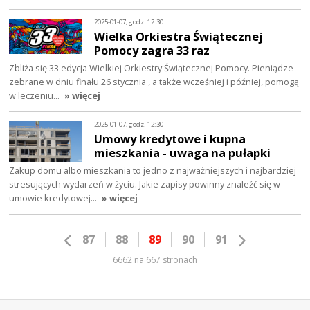
2025-01-07, godz. 12:30
Wielka Orkiestra Świątecznej
Pomocy zagra 33 raz
Zbliża się 33 edycja Wielkiej Orkiestry Świątecznej Pomocy. Pieniądze
zebrane w dniu finału 26 stycznia , a także wcześniej i później, pomogą
w leczeniu…
» więcej
2025-01-07, godz. 12:30
Umowy kredytowe i kupna
mieszkania - uwaga na pułapki
Zakup domu albo mieszkania to jedno z najważniejszych i najbardziej
stresujących wydarzeń w życiu. Jakie zapisy powinny znaleźć się w
umowie kredytowej…
» więcej
87
88
89
90
91
6662 na 667 stronach