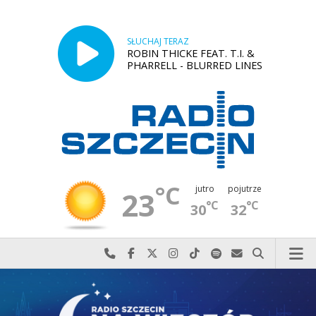
SŁUCHAJ TERAZ
ROBIN THICKE FEAT. T.I. &
PHARRELL - BLURRED LINES
°C
jutro
pojutrze
23
°C
°C
30
32
Najlepiej po prostu do nas zadzwoń
Odwiedź nas na Facebook-u
Odwiedź nas na X
Odwiedź nas na Instagram-ie
Odwiedź nas na TikTok-u
Szukaj nas na Spotify
Wyślij do nas w
Szukaj