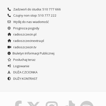
Zadzwoń do studia: 510 777 666
Czujny non stop: 510 777 222
Wyślij do nas wiadomość
Prognoza pogody
radioszczecin.pl
radioszczecinextra.pl
radioszczecin.tv
Biuletyn Informacji Publicznej
Posłuchaj teraz
Logowanie
DUŻA CZCIONKA
DUŻY KONTRAST