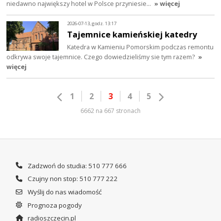
niedawno największy hotel w Polsce przyniesie…
» więcej
2026-07-13, godz. 13:17
Tajemnice kamieńskiej katedry
Katedra w Kamieniu Pomorskim podczas remontu
odkrywa swoje tajemnice. Czego dowiedzieliśmy sie tym razem?
»
więcej
1
2
3
4
5
6662 na 667 stronach
Zadzwoń do studia: 510 777 666
Czujny non stop: 510 777 222
Wyślij do nas wiadomość
Prognoza pogody
radioszczecin.pl