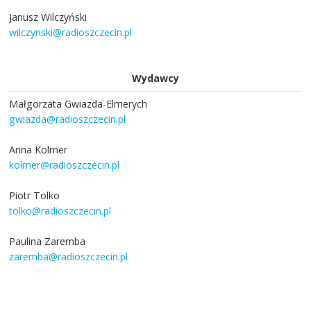
Janusz Wilczyński
wilczynski@radioszczecin.pl
Wydawcy
Małgorzata Gwiazda-Elmerych
gwiazda@radioszczecin.pl
Anna Kolmer
kolmer@radioszczecin.pl
Piotr Tolko
tolko@radioszczecin.pl
Paulina Zaremba
zaremba@radioszczecin.pl