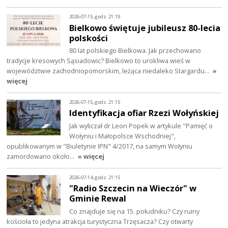
2026-07-15, godz. 21:19
Bielkowo świętuje jubileusz 80-lecia
polskości
80 lat polskiego Bielkowa. Jak przechowano
tradycje kresowych Sąsiadowic? Bielkowo to urokliwa wieś w
województwie zachodniopomorskim, leżąca niedaleko Stargardu…
»
więcej
2026-07-15, godz. 21:15
Identyfikacja ofiar Rzezi Wołyńskiej
Jak wyliczał dr Leon Popek w artykule "Pamięć o
Wołyniu i Małopolsce Wschodniej",
opublikowanym w "Biuletynie IPN" 4/2017, na samym Wołyniu
zamordowano około…
» więcej
2026-07-14, godz. 21:15
"Radio Szczecin na Wieczór" w
Gminie Rewal
Co znajduje się na 15. południku? Czy ruiny
kościoła to jedyna atrakcja turystyczna Trzęsacza? Czy otwarty