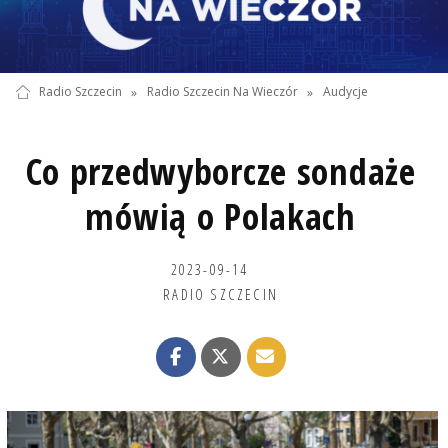
Radio Szczecin
»
Radio Szczecin Na Wieczór
»
Audycje
Co przedwyborcze sondaże
mówią o Polakach
2023-09-14
RADIO SZCZECIN