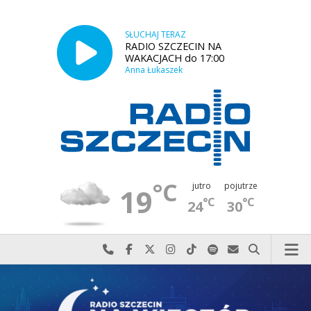
SŁUCHAJ TERAZ
RADIO SZCZECIN NA
WAKACJACH do 17:00
Anna Łukaszek
°C
jutro
pojutrze
19
°C
°C
24
30
Najlepiej po prostu do nas zadzwoń
Odwiedź nas na Facebook-u
Odwiedź nas na X
Odwiedź nas na Instagram-ie
Odwiedź nas na TikTok-u
Szukaj nas na Spotify
Wyślij do nas w
Szukaj