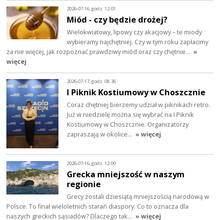
2026-07-16, godz. 12:01
Miód - czy będzie drożej?
Wielokwiatowy, lipowy czy akacjowy – te miody
wybieramy najchętniej. Czy w tym roku zapłacimy
za nie więcej, jak rozpoznać prawdziwy miód oraz czy chętnie…
»
więcej
2026-07-17, godz. 08:36
I Piknik Kostiumowy w Choszcznie
Coraz chętniej bierzemy udział w piknikach retro.
Już w niedzielę można się wybrać na I Piknik
Kostiumowy w Choszcznie. Organizatorzy
zapraszają w okolice…
» więcej
2026-07-16, godz. 12:00
Grecka mniejszość w naszym
regionie
Grecy zostali dziesiątą mniejszością narodową w
Polsce. To finał wieloletnich starań diaspory. Co to oznacza dla
naszych greckich sąsiadów? Dlaczego tak…
» więcej