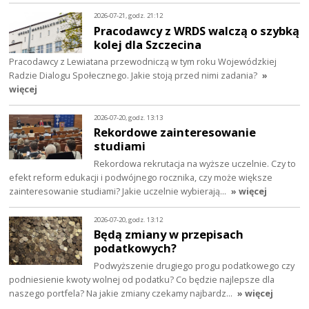
2026-07-21, godz. 21:12
Pracodawcy z WRDS walczą o szybką
kolej dla Szczecina
Pracodawcy z Lewiatana przewodniczą w tym roku Wojewódzkiej
Radzie Dialogu Społecznego. Jakie stoją przed nimi zadania?
»
więcej
2026-07-20, godz. 13:13
Rekordowe zainteresowanie
studiami
Rekordowa rekrutacja na wyższe uczelnie. Czy to
efekt reform edukacji i podwójnego rocznika, czy może większe
zainteresowanie studiami? Jakie uczelnie wybierają…
» więcej
2026-07-20, godz. 13:12
Będą zmiany w przepisach
podatkowych?
Podwyższenie drugiego progu podatkowego czy
podniesienie kwoty wolnej od podatku? Co będzie najlepsze dla
naszego portfela? Na jakie zmiany czekamy najbardz…
» więcej