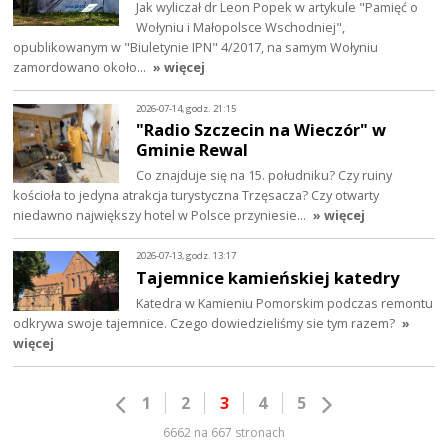
Jak wyliczał dr Leon Popek w artykule "Pamięć o
Wołyniu i Małopolsce Wschodniej",
opublikowanym w "Biuletynie IPN" 4/2017, na samym Wołyniu
zamordowano około…
» więcej
2026-07-14, godz. 21:15
"Radio Szczecin na Wieczór" w
Gminie Rewal
Co znajduje się na 15. południku? Czy ruiny
kościoła to jedyna atrakcja turystyczna Trzęsacza? Czy otwarty
niedawno największy hotel w Polsce przyniesie…
» więcej
2026-07-13, godz. 13:17
Tajemnice kamieńskiej katedry
Katedra w Kamieniu Pomorskim podczas remontu
odkrywa swoje tajemnice. Czego dowiedzieliśmy sie tym razem?
»
więcej
1
2
3
4
5
6662 na 667 stronach