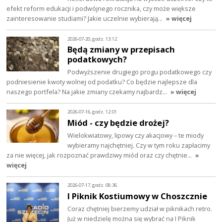
efekt reform edukacji i podwójnego rocznika, czy może większe
zainteresowanie studiami? Jakie uczelnie wybierają…
» więcej
2026-07-20, godz. 13:12
Będą zmiany w przepisach
podatkowych?
Podwyższenie drugiego progu podatkowego czy
podniesienie kwoty wolnej od podatku? Co będzie najlepsze dla
naszego portfela? Na jakie zmiany czekamy najbardz…
» więcej
2026-07-16, godz. 12:01
Miód - czy będzie drożej?
Wielokwiatowy, lipowy czy akacjowy – te miody
wybieramy najchętniej. Czy w tym roku zapłacimy
za nie więcej, jak rozpoznać prawdziwy miód oraz czy chętnie…
»
więcej
2026-07-17, godz. 08:36
I Piknik Kostiumowy w Choszcznie
Coraz chętniej bierzemy udział w piknikach retro.
Już w niedzielę można się wybrać na I Piknik