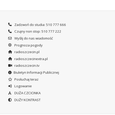
Zadzwoń do studia: 510 777 666
Czujny non stop: 510 777 222
Wyślij do nas wiadomość
Prognoza pogody
radioszczecin.pl
radioszczecinextra.pl
radioszczecin.tv
Biuletyn Informacji Publicznej
Posłuchaj teraz
Logowanie
DUŻA CZCIONKA
DUŻY KONTRAST