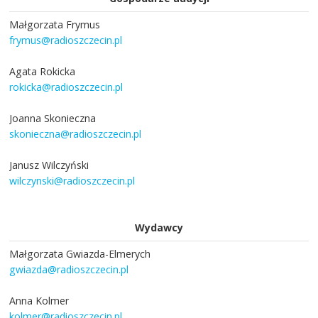
Małgorzata Frymus
frymus@radioszczecin.pl
Agata Rokicka
rokicka@radioszczecin.pl
Joanna Skonieczna
skonieczna@radioszczecin.pl
Janusz Wilczyński
wilczynski@radioszczecin.pl
Wydawcy
Małgorzata Gwiazda-Elmerych
gwiazda@radioszczecin.pl
Anna Kolmer
kolmer@radioszczecin.pl