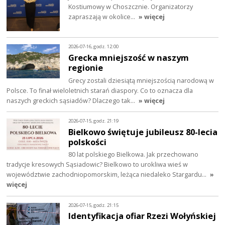
Kostiumowy w Choszcznie. Organizatorzy
zapraszają w okolice…
» więcej
2026-07-16, godz. 12:00
Grecka mniejszość w naszym
regionie
Grecy zostali dziesiątą mniejszością narodową w
Polsce. To finał wieloletnich starań diaspory. Co to oznacza dla
naszych greckich sąsiadów? Dlaczego tak…
» więcej
2026-07-15, godz. 21:19
Bielkowo świętuje jubileusz 80-lecia
polskości
80 lat polskiego Bielkowa. Jak przechowano
tradycje kresowych Sąsiadowic? Bielkowo to urokliwa wieś w
województwie zachodniopomorskim, leżąca niedaleko Stargardu…
»
więcej
2026-07-15, godz. 21:15
Identyfikacja ofiar Rzezi Wołyńskiej