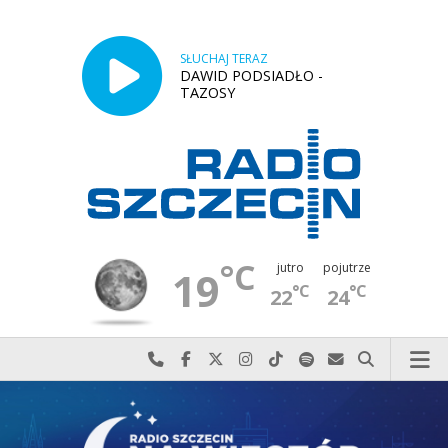
SŁUCHAJ TERAZ
DAWID PODSIADŁO -
TAZOSY
°C
jutro
pojutrze
19
°C
°C
22
24
Najlepiej po prostu do nas zadzwoń
Odwiedź nas na Facebook-u
Odwiedź nas na X
Odwiedź nas na Instagram-ie
Odwiedź nas na TikTok-u
Szukaj nas na Spotify
Wyślij do nas w
Szukaj