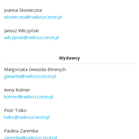
Joanna Skonieczna
skonieczna@radioszczecin.pl
Janusz Wilczyński
wilczynski@radioszczecin.pl
Wydawcy
Małgorzata Gwiazda-Elmerych
gwiazda@radioszczecin.pl
Anna Kolmer
kolmer@radioszczecin.pl
Piotr Tolko
tolko@radioszczecin.pl
Paulina Zaremba
zaremba@radioszczecin.pl