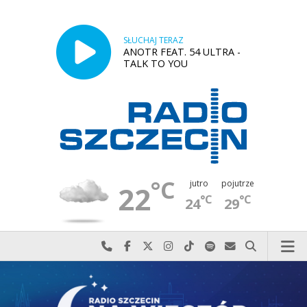
SŁUCHAJ TERAZ
ANOTR FEAT. 54 ULTRA -
TALK TO YOU
°C
jutro
pojutrze
22
°C
°C
24
29
Najlepiej po prostu do nas zadzwoń
Odwiedź nas na Facebook-u
Odwiedź nas na X
Odwiedź nas na Instagram-ie
Odwiedź nas na TikTok-u
Szukaj nas na Spotify
Wyślij do nas w
Szukaj