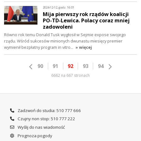
2024-12-12, godz. 16:01
Mija pierwszy rok rządów koalicji
PO-TD-Lewica. Polacy coraz mniej
zadowoleni
Równo rok temu Donald Tusk wygłosił w Sejmie expose swojego
rządu. Wśród sukcesów minionych dwunastu miesięcy premier
wymienił bezpłatny program in vitro…
» więcej
90
91
92
93
94
6662 na 667 stronach
Zadzwoń do studia: 510 777 666
Czujny non stop: 510 777 222
Wyślij do nas wiadomość
Prognoza pogody