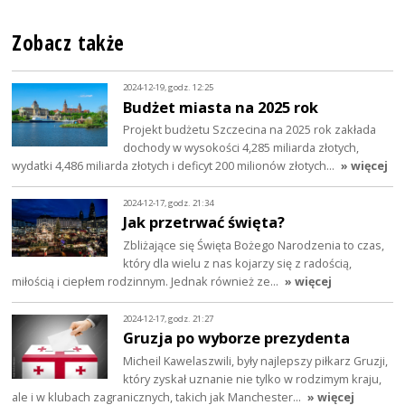
Zobacz także
2024-12-19, godz. 12:25
Budżet miasta na 2025 rok
Projekt budżetu Szczecina na 2025 rok zakłada
dochody w wysokości 4,285 miliarda złotych,
wydatki 4,486 miliarda złotych i deficyt 200 milionów złotych…
» więcej
2024-12-17, godz. 21:34
Jak przetrwać święta?
Zbliżające się Święta Bożego Narodzenia to czas,
który dla wielu z nas kojarzy się z radością,
miłością i ciepłem rodzinnym. Jednak również ze…
» więcej
2024-12-17, godz. 21:27
Gruzja po wyborze prezydenta
Micheil Kawelaszwili, były najlepszy piłkarz Gruzji,
który zyskał uznanie nie tylko w rodzimym kraju,
ale i w klubach zagranicznych, takich jak Manchester…
» więcej