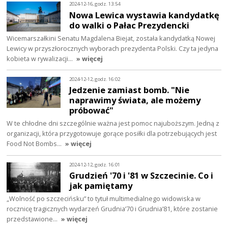
2024-12-16, godz. 13:54
Nowa Lewica wystawia kandydatkę
do walki o Pałac Prezydencki
Wicemarszałkini Senatu Magdalena Biejat, została kandydatką Nowej
Lewicy w przyszłorocznych wyborach prezydenta Polski. Czy ta jedyna
kobieta w rywalizacji…
» więcej
2024-12-12, godz. 16:02
Jedzenie zamiast bomb. "Nie
naprawimy świata, ale możemy
próbować"
W te chłodne dni szczególnie ważna jest pomoc najuboższym. Jedną z
organizacji, która przygotowuje gorące posiłki dla potrzebujących jest
Food Not Bombs…
» więcej
2024-12-12, godz. 16:01
Grudzień '70 i '81 w Szczecinie. Co i
jak pamiętamy
„Wolność po szczecińsku” to tytuł multimedialnego widowiska w
rocznicę tragicznych wydarzeń Grudnia’70 i Grudnia’81, które zostanie
przedstawione…
» więcej