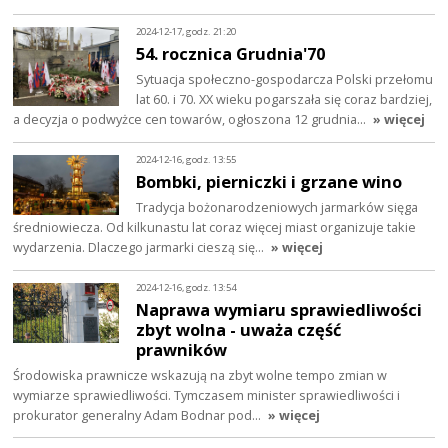
2024-12-17, godz. 21:20
54. rocznica Grudnia'70
Sytuacja społeczno-gospodarcza Polski przełomu
lat 60. i 70. XX wieku pogarszała się coraz bardziej,
a decyzja o podwyżce cen towarów, ogłoszona 12 grudnia…
» więcej
2024-12-16, godz. 13:55
Bombki, pierniczki i grzane wino
Tradycja bożonarodzeniowych jarmarków sięga
średniowiecza. Od kilkunastu lat coraz więcej miast organizuje takie
wydarzenia. Dlaczego jarmarki cieszą się…
» więcej
2024-12-16, godz. 13:54
Naprawa wymiaru sprawiedliwości
zbyt wolna - uważa część
prawników
Środowiska prawnicze wskazują na zbyt wolne tempo zmian w
wymiarze sprawiedliwości. Tymczasem minister sprawiedliwości i
prokurator generalny Adam Bodnar pod…
» więcej