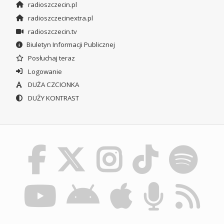
radioszczecin.pl
radioszczecinextra.pl
radioszczecin.tv
Biuletyn Informacji Publicznej
Posłuchaj teraz
Logowanie
DUŻA CZCIONKA
DUŻY KONTRAST