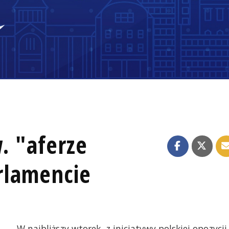
. "aferze
rlamencie
W najbliższy wtorek, z inicjatywy polskiej opozycji