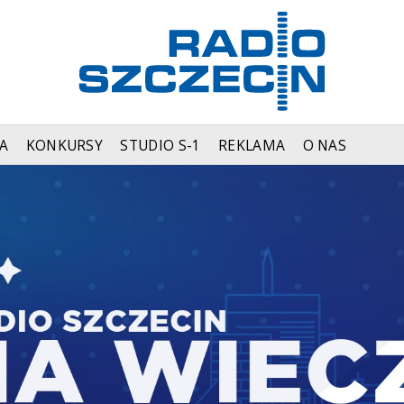
A
KONKURSY
STUDIO S-1
REKLAMA
O NAS