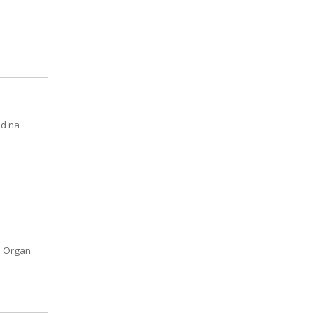
ód na
. Organ