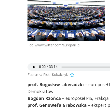
Fot. www.twitter.com/europarl_pl
Zaprasza Piotr Kobalczyk
prof. Bogusław Liberadzki
– europoseł 
Demokratów
Bogdan Rzońca
– europoseł PiS, Frakcj
prof. Genowefa Grabowska
– ekspert 