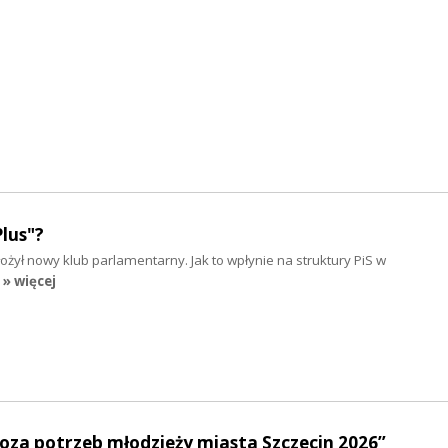
lus"?
żył nowy klub parlamentarny. Jak to wpłynie na struktury PiS w
» więcej
oza potrzeb młodzieży miasta Szczecin 2026”