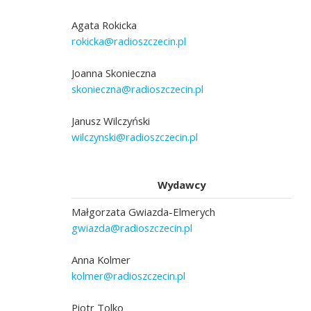
Agata Rokicka
rokicka@radioszczecin.pl
Joanna Skonieczna
skonieczna@radioszczecin.pl
Janusz Wilczyński
wilczynski@radioszczecin.pl
Wydawcy
Małgorzata Gwiazda-Elmerych
gwiazda@radioszczecin.pl
Anna Kolmer
kolmer@radioszczecin.pl
Piotr Tolko