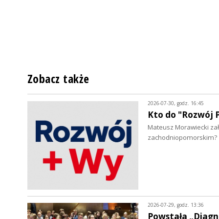
Zobacz także
2026-07-30, godz. 16:45
Kto do "Rozwój P
Mateusz Morawiecki zało
zachodniopomorskim?
2026-07-29, godz. 13:36
Powstała „Diagn