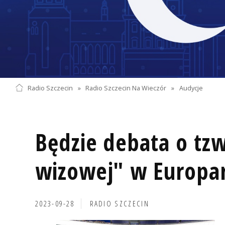
Radio Szczecin
»
Radio Szczecin Na Wieczór
»
Audycje
Będzie debata o tzw
wizowej" w Europa
2023-09-28
RADIO SZCZECIN