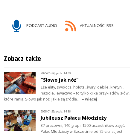
PODCAST AUDIO
AKTUALNOŚCI RSS
Zobacz także
2025-01-29, godz. 14:40
"Słowo jak nóż"
Łże elity, swołocz, hołota, świry, debile, kretyni,
naziole, lewactwo – to tylko kilka przykładów słów,
które ranią. Słowo jak nóż. Jakie są źródła…
» więcej
2025-01-29, godz. 14:36
Jubileusz Pałacu Młodzieży
37 pracowni, 140 grup i 1500 uczestników zajęć.
Pałac Młodzieży w Szczecinie od 75-ciu lat jest