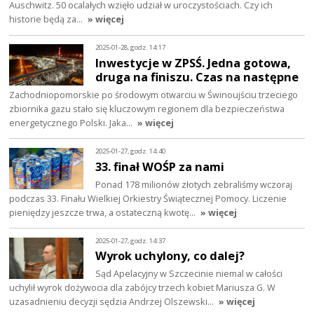
Auschwitz. 50 ocalałych wzięło udział w uroczystościach. Czy ich
historie będą za…
» więcej
2025-01-28, godz. 14:17
Inwestycje w ZPSŚ. Jedna gotowa,
druga na finiszu. Czas na następne
Zachodniopomorskie po środowym otwarciu w Świnoujściu trzeciego
zbiornika gazu stało się kluczowym regionem dla bezpieczeństwa
energetycznego Polski. Jaka…
» więcej
2025-01-27, godz. 14:40
33. finał WOŚP za nami
Ponad 178 milionów złotych zebraliśmy wczoraj
podczas 33. Finału Wielkiej Orkiestry Świątecznej Pomocy. Liczenie
pieniędzy jeszcze trwa, a ostateczną kwotę…
» więcej
2025-01-27, godz. 14:37
Wyrok uchylony, co dalej?
Sąd Apelacyjny w Szczecinie niemal w całości
uchylił wyrok dożywocia dla zabójcy trzech kobiet Mariusza G. W
uzasadnieniu decyzji sędzia Andrzej Olszewski…
» więcej