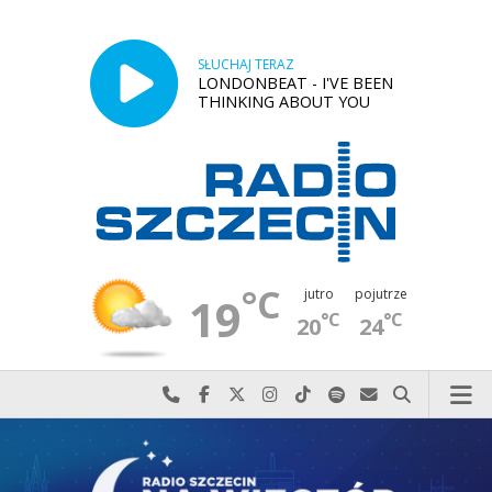
SŁUCHAJ TERAZ
LONDONBEAT - I'VE BEEN
THINKING ABOUT YOU
°C
jutro
pojutrze
19
°C
°C
20
24
Najlepiej po prostu do nas zadzwoń
Odwiedź nas na Facebook-u
Odwiedź nas na X
Odwiedź nas na Instagram-ie
Odwiedź nas na TikTok-u
Szukaj nas na Spotify
Wyślij do nas w
Szukaj