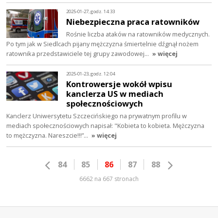
2025-01-27, godz. 14:33
Niebezpieczna praca ratowników
Rośnie liczba ataków na ratowników medycznych.
Po tym jak w Siedlcach pijany mężczyzna śmiertelnie dźgnął nożem
ratownika przedstawiciele tej grupy zawodowej…
» więcej
2025-01-23, godz. 12:04
Kontrowersje wokół wpisu
kanclerza US w mediach
społecznościowych
Kanclerz Uniwersytetu Szczecińskiego na prywatnym profilu w
mediach społecznościowych napisał: "Kobieta to kobieta. Mężczyzna
to mężczyzna. Nareszcie!!!”…
» więcej
84
85
86
87
88
6662 na 667 stronach