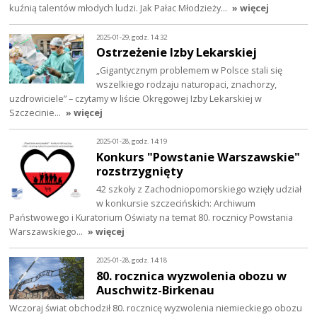
kuźnią talentów młodych ludzi. Jak Pałac Młodzieży…
» więcej
2025-01-29, godz. 14:32
Ostrzeżenie Izby Lekarskiej
„Gigantycznym problemem w Polsce stali się
wszelkiego rodzaju naturopaci, znachorzy,
uzdrowiciele” – czytamy w liście Okręgowej Izby Lekarskiej w
Szczecinie…
» więcej
2025-01-28, godz. 14:19
Konkurs "Powstanie Warszawskie"
rozstrzygnięty
42 szkoły z Zachodniopomorskiego wzięły udział
w konkursie szczecińskich: Archiwum
Państwowego i Kuratorium Oświaty na temat 80. rocznicy Powstania
Warszawskiego…
» więcej
2025-01-28, godz. 14:18
80. rocznica wyzwolenia obozu w
Auschwitz-Birkenau
Wczoraj świat obchodził 80. rocznicę wyzwolenia niemieckiego obozu