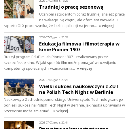
2026-07-09, godz. 13:25
Trudniej o pracę sezonową
Uczniom i studentom coraz trudniej znaleźć pracę
na wakacje. Są chętni, ale ofert jest niewiele. Z
raportu OLX praca wynika, że liczba aplikacji na jedno…
» więcej
2026-07-08, godz. 20:28
Edukacja filmowa i filmoterapia w
kinie Pionier 1907
Ruszył program EduFilmLab Pionier 1907 – realizowany przez
szczecińskie kino. W jaki sposób film może pomagać w rozwijaniu
kompetencji społecznych i wzmacniania…
» więcej
2026-07-08, godz. 20:23
Wielki sukces naukowczyni z ZUT
na Polish Tech Night w Berlinie
Naukowcy z Zachodniopomorskiego Uniwersytetu Technologicznego
odnieśli sukces na Polish Tech Night w Berlinie. Jak nauka uprawiana w
Szczecinie może zmieniać…
» więcej
2026-07-07, godz. 20:41
Prywatne salony artystyczne