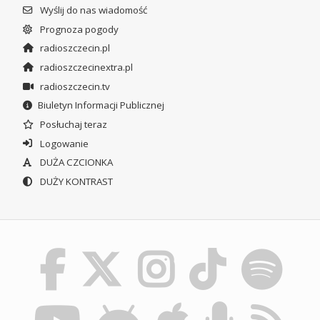
Wyślij do nas wiadomość
Prognoza pogody
radioszczecin.pl
radioszczecinextra.pl
radioszczecin.tv
Biuletyn Informacji Publicznej
Posłuchaj teraz
Logowanie
DUŻA CZCIONKA
DUŻY KONTRAST