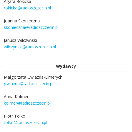
Agata Rokicka
rokicka@radioszczecin.pl
Joanna Skonieczna
skonieczna@radioszczecin.pl
Janusz Wilczyński
wilczynski@radioszczecin.pl
Wydawcy
Małgorzata Gwiazda-Elmerych
gwiazda@radioszczecin.pl
Anna Kolmer
kolmer@radioszczecin.pl
Piotr Tolko
tolko@radioszczecin.pl