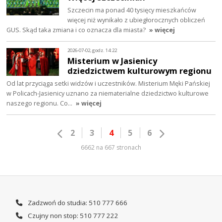
Szczecin ma ponad 40 tysięcy mieszkańców
więcej niż wynikało z ubiegłorocznych obliczeń
GUS. Skąd taka zmiana i co oznacza dla miasta?
» więcej
2026-07-02, godz. 14:22
Misterium w Jasienicy
dziedzictwem kulturowym regionu
Od lat przyciąga setki widzów i uczestników. Misterium Męki Pańskiej
w Policach-Jasienicy uznano za niematerialne dziedzictwo kulturowe
naszego regionu. Co…
» więcej
2
3
4
5
6
6662 na 667 stronach
Zadzwoń do studia: 510 777 666
Czujny non stop: 510 777 222