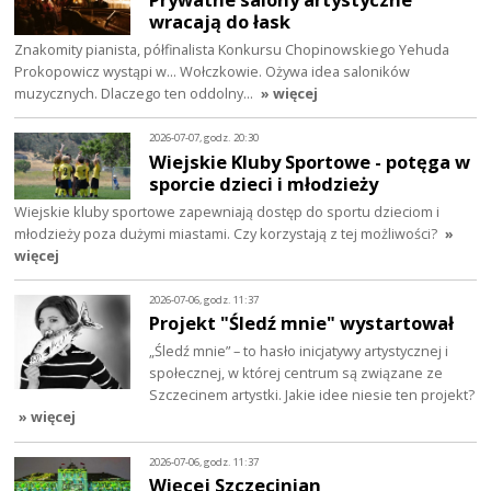
wracają do łask
Znakomity pianista, półfinalista Konkursu Chopinowskiego Yehuda
Prokopowicz wystąpi w… Wołczkowie. Ożywa idea saloników
muzycznych. Dlaczego ten oddolny…
» więcej
2026-07-07, godz. 20:30
Wiejskie Kluby Sportowe - potęga w
sporcie dzieci i młodzieży
Wiejskie kluby sportowe zapewniają dostęp do sportu dzieciom i
młodzieży poza dużymi miastami. Czy korzystają z tej możliwości?
»
więcej
2026-07-06, godz. 11:37
Projekt "Śledź mnie" wystartował
„Śledź mnie” – to hasło inicjatywy artystycznej i
społecznej, w której centrum są związane ze
Szczecinem artystki. Jakie idee niesie ten projekt?
» więcej
2026-07-06, godz. 11:37
Więcej Szczecinian