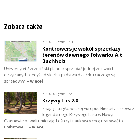
Zobacz także
2026-07-13, godz. 13:11
Kontrowersje wokół sprzedaży
terenów dawnego folwarku Alt
Buchholz
Uniwersytet Szczeciński planuje sprzedaż jednej ze swoich
otrzymanych kiedyś od skarbu państwa działek. Dlaczego są
sprzeciwy?
» więcej
2026-07-09, godz. 13:25
Krzywy Las 2.0
Znają je turyści w całej Europie. Niestety, drzewa z
legendarnego Krzywego Lasu w Nowym
Czarnowie powoli umierają. Leśnicy i naukowcy chcą uratować to
unikatowe…
» więcej