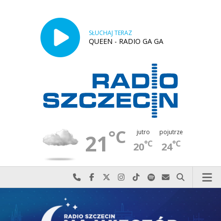
SŁUCHAJ TERAZ
QUEEN - RADIO GA GA
°C
jutro
pojutrze
21
°C
°C
20
24
Najlepiej po prostu do nas zadzwoń
Odwiedź nas na Facebook-u
Odwiedź nas na X
Odwiedź nas na Instagram-ie
Odwiedź nas na TikTok-u
Szukaj nas na Spotify
Wyślij do nas w
Szukaj