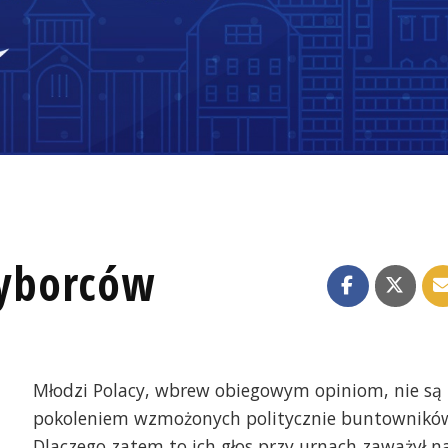
yborców
Młodzi Polacy, wbrew obiegowym opiniom, nie są
pokoleniem wzmożonych politycznie buntownikó
Dlaczego zatem to ich głos przy urnach zaważył n