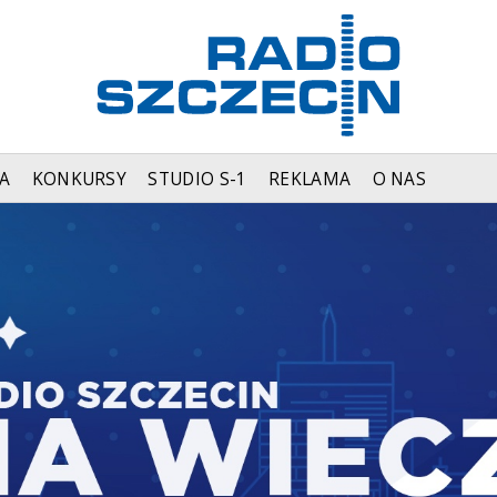
A
KONKURSY
STUDIO S-1
REKLAMA
O NAS