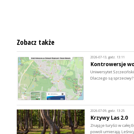
Zobacz także
2026-07-13, godz. 13:11
Kontrowersje wo
Uniwersytet Szczecińsk
Dlaczego są sprzeciwy?
2026-07-09, godz. 13:25
Krzywy Las 2.0
Znają je turyści w cał
powoli umierają. Leśni