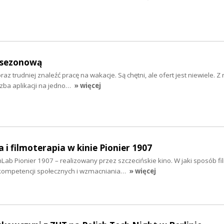
ę sezonową
z trudniej znaleźć pracę na wakacje. Są chętni, ale ofert jest niewiele. Z 
czba aplikacji na jedno…
» więcej
 i filmoterapia w kinie Pionier 1907
Lab Pionier 1907 – realizowany przez szczecińskie kino. W jaki sposób f
kompetencji społecznych i wzmacniania…
» więcej