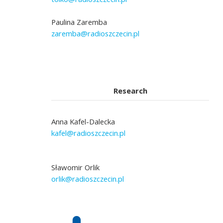
Paulina Zaremba
zaremba@radioszczecin.pl
Research
Anna Kafel-Dalecka
kafel@radioszczecin.pl
Sławomir Orlik
orlik@radioszczecin.pl