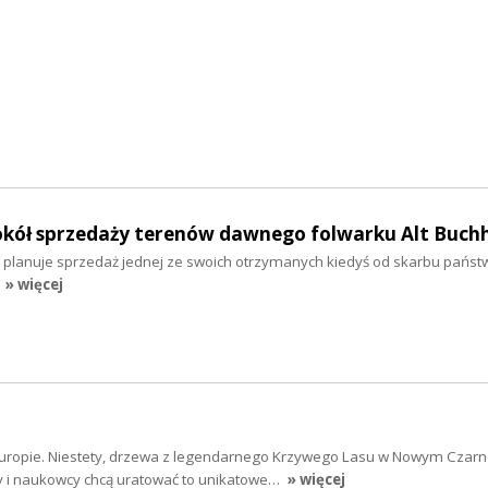
kół sprzedaży terenów dawnego folwarku Alt Buch
i planuje sprzedaż jednej ze swoich otrzymanych kiedyś od skarbu państw
» więcej
ej Europie. Niestety, drzewa z legendarnego Krzywego Lasu w Nowym Czar
cy i naukowcy chcą uratować to unikatowe…
» więcej