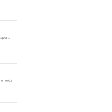
raportu
ilm może