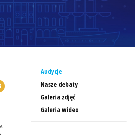
Audycje
Nasze debaty
Galeria zdjęć
Galeria wideo
w.
a