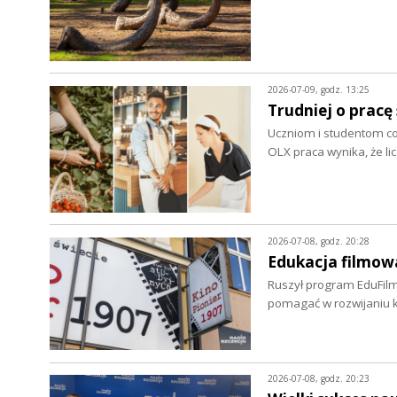
2026-07-09, godz. 13:25
Trudniej o prac
Uczniom i studentom cora
OLX praca wynika, że li
2026-07-08, godz. 20:28
Edukacja filmowa
Ruszył program EduFilm
pomagać w rozwijaniu 
2026-07-08, godz. 20:23