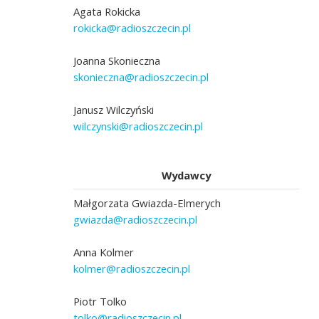
Agata Rokicka
rokicka@radioszczecin.pl
Joanna Skonieczna
skonieczna@radioszczecin.pl
Janusz Wilczyński
wilczynski@radioszczecin.pl
Wydawcy
Małgorzata Gwiazda-Elmerych
gwiazda@radioszczecin.pl
Anna Kolmer
kolmer@radioszczecin.pl
Piotr Tolko
tolko@radioszczecin.pl